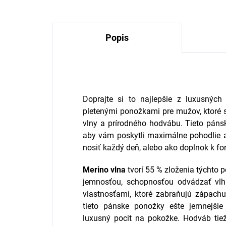
Popis
Doprajte si to najlepšie z luxusných
pletenými ponožkami pre mužov, ktoré 
vlny a prírodného hodvábu. Tieto páns
aby vám poskytli maximálne pohodlie a š
nosiť každý deň, alebo ako doplnok k f
Merino vlna
tvorí 55 % zloženia týchto
jemnosťou, schopnosťou odvádzať vlhk
vlastnosťami, ktoré zabraňujú zápac
tieto pánske ponožky ešte jemnejšie
luxusný pocit na pokožke. Hodváb tiež