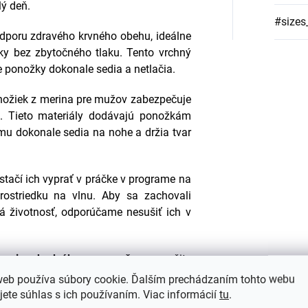
lý deň.
#sizes
poru zdravého krvného obehu, ideálne
žky bez zbytočného tlaku. Tento vrchný
 že ponožky dokonale sedia a netlačia.
nožiek z merina pre mužov zabezpečuje
. Tieto materiály dodávajú ponožkám
mu dokonale sedia na nohe a držia tvar
stačí ich vyprať v práčke v programe na
rostriedku na vlnu. Aby sa zachovali
há životnosť, odporúčame nesušiť ich v
merino hodvábu pre mužov
a zažite
 funkčnosti. Vaše nohy si zaslúžia to
web používa súbory cookie. Ďalším prechádzaním tohto webu
jete súhlas s ich používaním. Viac informácií
tu
.