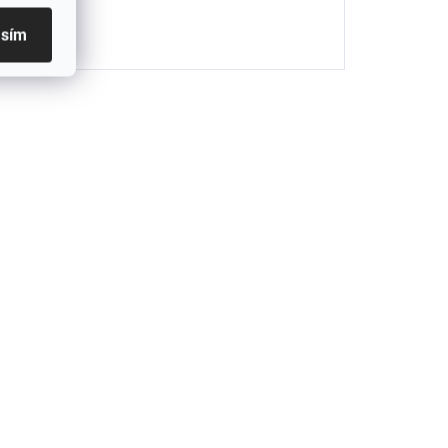
asím
KCIA