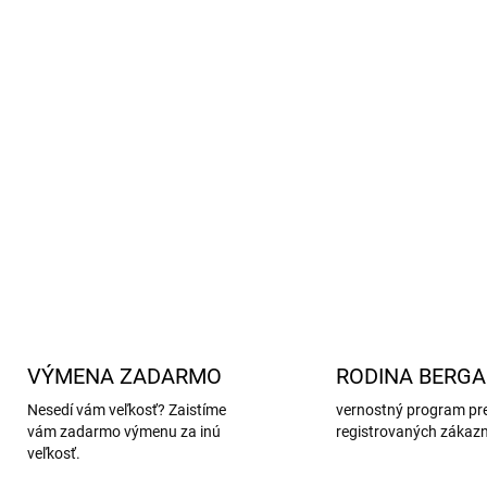
eliminuje zápach.
Jednoduchá údržba:
páns
programe pre vlnu.
Zloženie:
55% merino vlna,
Vyrobené z vysokokvalitnej 
poľnohospodárstvo a šetrné
DETAILNÉ INFORMÁCIE
VÝMENA ZADARMO
RODINA BERG
Nesedí vám veľkosť? Zaistíme
vernostný program pr
vám zadarmo výmenu za inú
registrovaných zákaz
veľkosť.