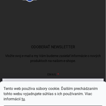
ODOBERAŤ NEWSLETTER
Vložte svoj e-mail a my Vám budeme zasielať informácie o nových
produktoch na našom e-shope.
EMAIL
Tento web používa súbory cookie. Ďalším prechádzaním
tohto webu vyjadrujete súhlas s ich používaním. Viac
Vložením e-mailu súhlasíte s
podmienkami ochrany osobných údajov
informácií
tu
.
Prihlásiť sa