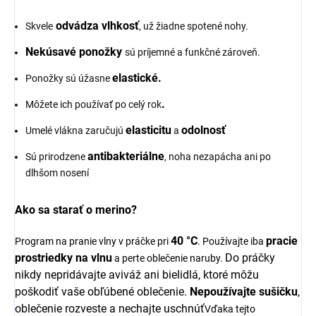
odvádza vlhkosť
Skvele
, už žiadne spotené nohy.
Nekúsavé ponožky
sú príjemné a funkčné zároveň.
elastické
.
Ponožky sú úžasne
.
Môžete ich používať po celý rok
elasticitu
odolnosť
Umelé vlákna zaručujú
a
antibakteriálne
Sú prirodzene
, noha nezapácha ani po
dlhšom nosení
Ako sa starať o merino?
40 °C
pracie
Program na pranie vlny v práčke pri
. Používajte iba
prostriedky na vlnu
Do práčky
a perte oblečenie naruby.
nikdy nepridávajte aviváž ani bielidlá, ktoré môžu
poškodiť vaše obľúbené oblečenie.
Nepoužívajte sušičku
,
oblečenie rozveste a nechajte uschnúť
Vďaka tejto