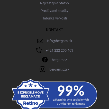
Nejčastejšie otázky
Predávané značky
Tabuľka veľkostí
KONTAKT
info
@
bergam.sk
+421 222 205 463
bergamcz
bergam_czsk