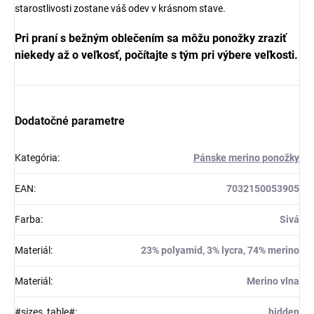
starostlivosti zostane váš odev v krásnom stave.
Pri praní s bežným oblečením sa môžu ponožky zraziť
niekedy až o veľkosť, počítajte s tým pri výbere veľkosti.
Dodatočné parametre
Kategória
:
Pánske merino ponožky
EAN
:
7032150053905
Farba
:
Sivá
Materiál
:
23% polyamid, 3% lycra, 74% merino
Materiál
:
Merino vlna
#sizes_table#
:
hidden