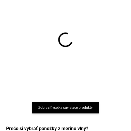
Prací gél na vlnu a jemnú
Prací gél z mydlových
bielizeň levandule 1 l
orechov na vlnu a
Greenatural
funkčný textil z merino
vlny TIERRA VERDE
€7,98
€9,85
Zobraziť všetky súvisiace produkty
Prečo si vybrať ponožky z merino vlny?