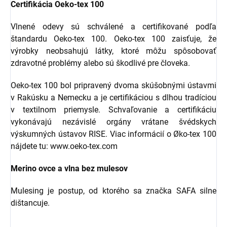
Certifikácia Oeko-tex 100
Vlnené odevy sú schválené a certifikované podľa
štandardu Oeko-tex 100. Oeko-tex 100 zaisťuje, že
výrobky neobsahujú látky, ktoré môžu spôsobovať
zdravotné problémy alebo sú škodlivé pre človeka.
Oeko-tex 100 bol pripravený dvoma skúšobnými ústavmi
v Rakúsku a Nemecku a je certifikáciou s dlhou tradíciou
v textilnom priemysle. Schvaľovanie a certifikáciu
vykonávajú nezávislé orgány vrátane švédskych
výskumných ústavov RISE. Viac informácií o Øko-tex 100
nájdete tu: www.oeko-tex.com
Merino ovce a vlna bez mulesov
Mulesing je postup, od ktorého sa značka SAFA silne
dištancuje.