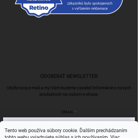
ODOBERAŤ NEWSLETTER
Vložte svoj e-mail a my Vám budeme zasielať informácie o nových
produktoch na našom e-shope.
EMAIL
Tento web používa súbory cookie. Ďalším prechádzaním
tohto webu vyjadrujete súhlas s ich používaním. Viac