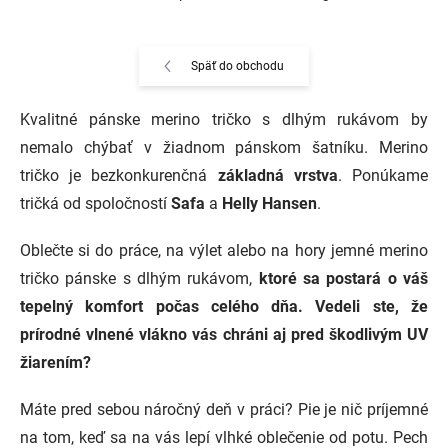
Späť do obchodu
Kvalitné pánske merino tričko s dlhým rukávom by
nemalo chýbať v žiadnom pánskom šatníku.
Merino
tričko je bezkonkurenčná
základná vrstva
.
P
onúkame
tričká od spoločností
Safa
a
Helly Hansen
.
Oblečte si do práce, na výlet alebo na hory jemné merino
tričko pánske s dlhým rukávom,
ktoré sa postará o váš
tepelný komfort počas celého dňa.
Vedeli ste, že
prírodné vlnené vlákno vás chráni aj pred škodlivým UV
žiarením?
Máte pred sebou náročný deň v práci?
Pie je nič príjemné
na tom, keď sa na vás lepí vlhké oblečenie od potu.
Pech