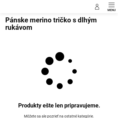
Prejsť
Pánske merino tričko
na
obsah
Pánske merino tričko s dlhým
rukávom
Produkty ešte len pripravujeme.
Môžete sa ale pozrieť na ostatné kategórie.