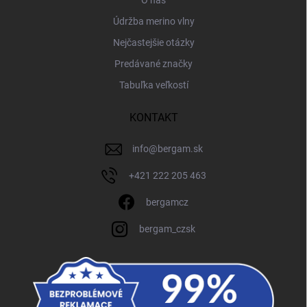
O nás
Údržba merino vlny
Nejčastejšie otázky
Predávané značky
Tabuľka veľkostí
KONTAKT
info
@
bergam.sk
+421 222 205 463
bergamcz
bergam_czsk