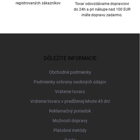
registrovaných zákazníkov
Tovar odovzdávame dopravcovi
do 24h a pri nákupe nad 100 EUR
máte dopravu zadarmo.
Z
á
p
ä
DÔLEŽITÉ INFORMÁCIE
t
i
Obchodné podmienky
e
Podmienky ochrany osobných údajov
Vrátenie tovaru
Vrátenie tovaru v predĺženej lehote 45 dní
Reklamačný poriadok
Možnosti dopravy
Platobné metódy