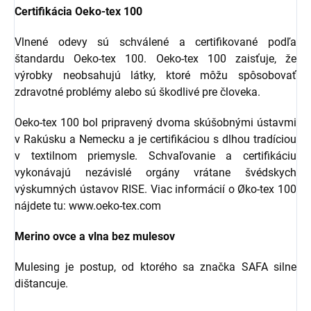
Certifikácia Oeko-tex 100
Vlnené odevy sú schválené a certifikované podľa
štandardu Oeko-tex 100. Oeko-tex 100 zaisťuje, že
výrobky neobsahujú látky, ktoré môžu spôsobovať
zdravotné problémy alebo sú škodlivé pre človeka.
Oeko-tex 100 bol pripravený dvoma skúšobnými ústavmi
v Rakúsku a Nemecku a je certifikáciou s dlhou tradíciou
v textilnom priemysle. Schvaľovanie a certifikáciu
vykonávajú nezávislé orgány vrátane švédskych
výskumných ústavov RISE. Viac informácií o Øko-tex 100
nájdete tu: www.oeko-tex.com
Merino ovce a vlna bez mulesov
Mulesing je postup, od ktorého sa značka SAFA silne
dištancuje.