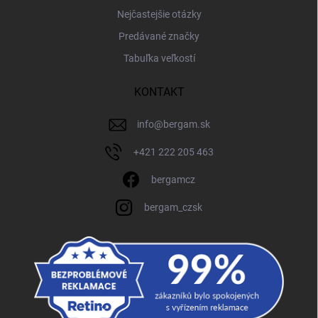
Nejčastejšie otázky
Predávané značky
Tabuľka veľkostí
KONTAKT
info
@
bergam.sk
+421 222 205 463
bergamcz
bergam_czsk