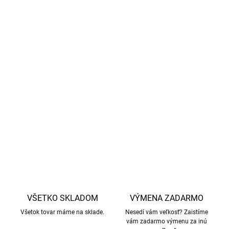
Tričko je vyrobené z kombinácie
merino vlny
(80 %) a
tencelu
(20 %).
Tencel
je úplne prírodné vlákno vyrobené
z celulózy, ktoré dodáva pánskym košeľiam mäkkosť,
odolnosť, chladivý účinok a zabraňuje rastu baktérií.
Vyrobené z vysokokvalitnej merino vlny
bez mulčovania
,
s dôrazom na
etické poľnohospodárstvo a šetrné
zaobchádzanie so zvieratami.
DETAILNÉ INFORMÁCIE
OPÝTAŤ SA
STRÁŽIŤ
VŠETKO SKLADOM
VÝMENA ZADARMO
Všetok tovar máme na sklade.
Nesedí vám veľkosť? Zaistíme
vám zadarmo výmenu za inú