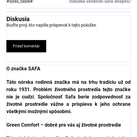
#sizes_table#
:
/tabulka-velikosti-safa-dospeli/
Diskusia
Buďte prvý, kto napíše príspevok k tejto položke.
Pridať komentár
O značke SAFA
Táto nórska rodinná značka má na trhu tradíciu už od
roku 1931. Problém životného prostredia tejto značke
nie je cudzí. Spoločnosť Safa berie zodpovednosť za
životné prostredie vážne a prispieva k jeho ochrane
všetkými možnými spôsobmi.
Green Comfort – dobré pre vás aj životné prostredie