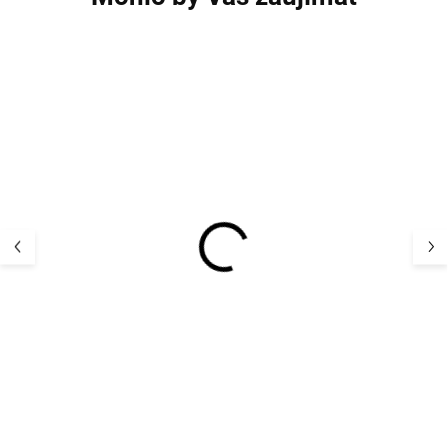
AKCIA
Detský termo se
Detský UV klobúk
a nohavice Ado
flapper plátno UV50+
Mikk-Line
farba biela
41,96 
STERNTALER
15,51 €