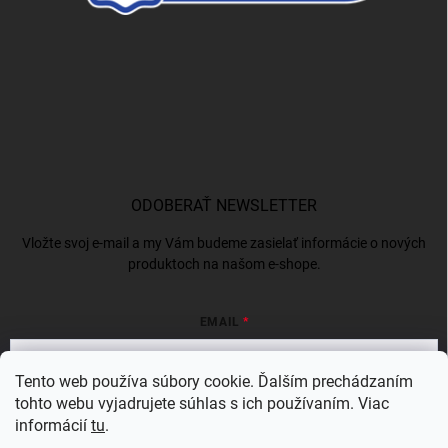
ODOBERAŤ NEWSLETTER
Vložte svoj e-mail a my Vám budeme zasielať informácie o nových
produktoch na našom e-shope.
EMAIL
Tento web používa súbory cookie. Ďalším prechádzaním
tohto webu vyjadrujete súhlas s ich používaním. Viac
Vložením e-mailu súhlasíte s
podmienkami ochrany osobných údajov
informácií
tu
.