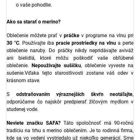
o vaše pohodlie.
Ako sa starať o merino?
Oblečenie môžete prať v
práčke
v programe na vlnu pri
30 °C
. Používajte iba
pracie prostriedky na vlnu
a perte
oblečenie naruby. Do práčky nikdy nepridávajte aviváž
ani bielidlá, ktoré môžu poškodiť vaše obľúbené
oblečenie.
Nepoužívajte sušičku
, oblečenie vyveste na
sušenie.Vďaka tejto starostlivosti zostane váš odev v
krásnom stave.
S
odstraňovaním výraznejších škvŕn neotáľajte
,
odporúčame čo najskôr predpierať žlčovým mydlom v
studenej vode.
Neviete značku SAFA?
Táto spoločnosť má 90-ročnú
tradíciu na trhu s merino oblečením. Je to rodinná firma,
kde sa vo vedení vystriedalo už niekoľko generácií. Sme