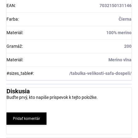
EAN
:
7032150131146
Farba
:
Čierna
Materiál
:
100% merino
Gramáž
:
200
Materiál
:
Merino vlna
#sizes_table#
:
/tabulka-velikosti-safa-dospeli/
Diskusia
Buďte prvý, kto napíše príspevok k tejto položke.
Pridať komentár