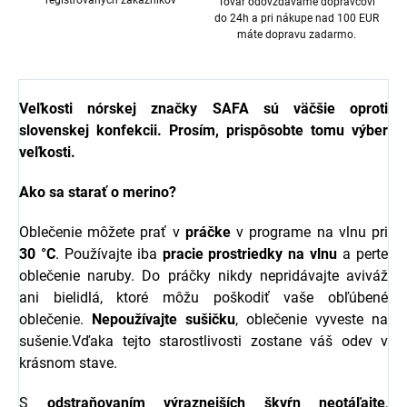
registrovaných zákazníkov
Tovar odovzdávame dopravcovi
do 24h a pri nákupe nad 100 EUR
máte dopravu zadarmo.
Veľkosti nórskej značky SAFA sú väčšie oproti
slovenskej konfekcii. Prosím, prispôsobte tomu výber
veľkosti.
Ako sa starať o merino?
Oblečenie môžete prať v
práčke
v programe na vlnu pri
30 °C
. Používajte iba
pracie prostriedky na vlnu
a perte
oblečenie naruby. Do práčky nikdy nepridávajte aviváž
ani bielidlá, ktoré môžu poškodiť vaše obľúbené
oblečenie.
Nepoužívajte sušičku
, oblečenie vyveste na
sušenie.Vďaka tejto starostlivosti zostane váš odev v
krásnom stave.
S
odstraňovaním výraznejších škvŕn neotáľajte
,