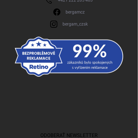
+421 222 205 463
bergamcz
bergam_czsk
ODOBERAŤ NEWSLETTER