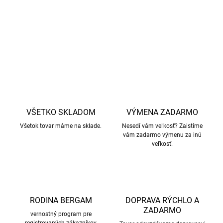
zaobchádzanie so zvieratami.
DETAILNÉ INFORMÁCIE
OPÝTAŤ SA
STRÁŽIŤ
VŠETKO SKLADOM
VÝMENA ZADARMO
Všetok tovar máme na sklade.
Nesedí vám veľkosť? Zaistíme
vám zadarmo výmenu za inú
veľkosť.
RODINA BERGAM
DOPRAVA RÝCHLO A
ZADARMO
vernostný program pre