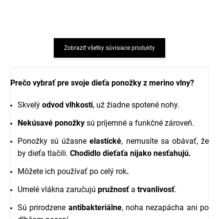
Zobraziť všetky súvisiace produkty
Prečo vybrať pre svoje dieťa ponožky z merino vlny?
Skvelý
odvod vlhkosti
, už žiadne spotené nohy.
Nekúsavé ponožky
sú príjemné a funkčné zároveň.
Ponožky sú úžasne
elastické
, nemusíte sa obávať, že
by dieťa tlačili.
Chodidlo dieťaťa nijako nesťahujú.
Môžete ich používať po celý rok
.
Umelé vlákna zaručujú
pružnosť
a
trvanlivosť
.
Sú prirodzene
antibakteriálne
, noha nezapácha ani po