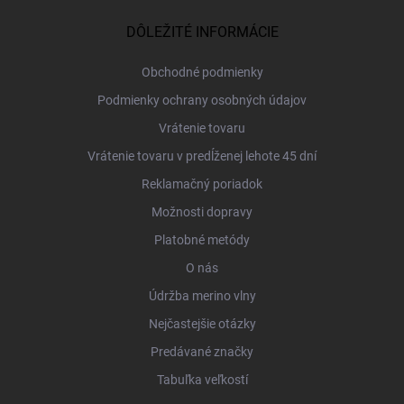
p
ä
DÔLEŽITÉ INFORMÁCIE
t
i
Obchodné podmienky
e
Podmienky ochrany osobných údajov
Vrátenie tovaru
Vrátenie tovaru v predĺženej lehote 45 dní
Reklamačný poriadok
Možnosti dopravy
Platobné metódy
O nás
Údržba merino vlny
Nejčastejšie otázky
Predávané značky
Tabuľka veľkostí