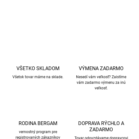
potenia nôh.
DETAILNÉ INFORMÁCIE
OPÝTAŤ SA
STRÁŽIŤ
VŠETKO SKLADOM
VÝMENA ZADARMO
Všetok tovar máme na sklade.
Nesedí vám veľkosť? Zaistíme
vám zadarmo výmenu za inú
veľkosť.
RODINA BERGAM
DOPRAVA RÝCHLO A
ZADARMO
vernostný program pre
registrovaných zákazníkov
Tovar odovzdávame dopravcovi