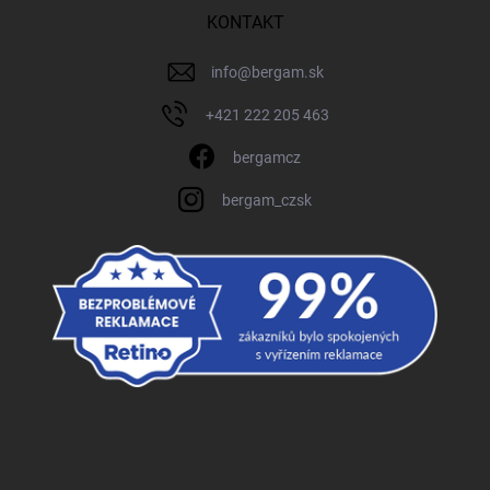
KONTAKT
info
@
bergam.sk
+421 222 205 463
bergamcz
bergam_czsk