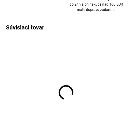
do 24h a pri nákupe nad 100 EUR
máte dopravu zadarmo.
Súvisiaci tovar
Detské body z merino
Detské body z merino
vlny a hodvábu Cosilana
vlny a hodvábu Cosilana
s krátkym rukávom
s krátkym rukávom
červený pruh
modrý pruh
€27,98
€27,98
od
od