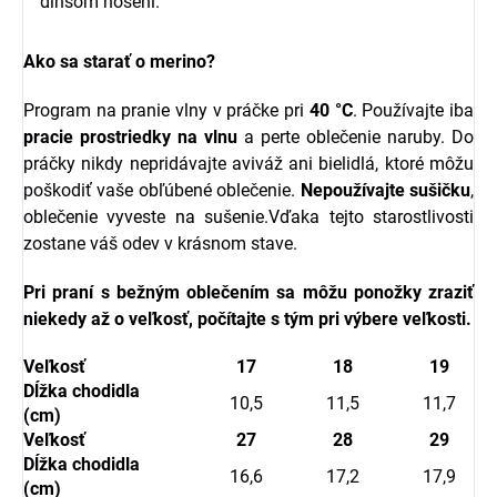
dlhšom nosení.
Ako sa starať o merino?
Program na pranie vlny v práčke pri
40 °C
. Používajte iba
pracie prostriedky na vlnu
a perte oblečenie naruby. Do
práčky nikdy nepridávajte aviváž ani bielidlá, ktoré môžu
poškodiť vaše obľúbené oblečenie.
Nepoužívajte sušičku
,
oblečenie vyveste na sušenie.Vďaka tejto starostlivosti
zostane váš odev v krásnom stave.
Pri praní s bežným oblečením sa môžu ponožky zraziť
niekedy až o veľkosť, počítajte s tým pri výbere veľkosti.
Veľkosť
17
18
19
Dĺžka chodidla
10,5
11,5
11,7
(cm)
Veľkosť
27
28
29
Dĺžka chodidla
16,6
17,2
17,9
(cm)