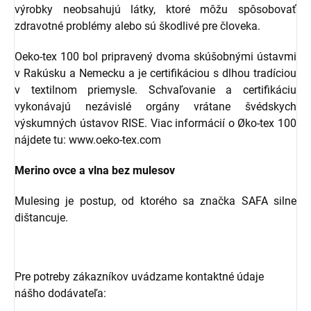
výrobky neobsahujú látky, ktoré môžu spôsobovať
zdravotné problémy alebo sú škodlivé pre človeka.
Oeko-tex 100 bol pripravený dvoma skúšobnými ústavmi
v Rakúsku a Nemecku a je certifikáciou s dlhou tradíciou
v textilnom priemysle. Schvaľovanie a certifikáciu
vykonávajú nezávislé orgány vrátane švédskych
výskumných ústavov RISE. Viac informácií o Øko-tex 100
nájdete tu: www.oeko-tex.com
Merino ovce a vlna bez mulesov
Mulesing je postup, od ktorého sa značka SAFA silne
dištancuje.
Pre potreby zákazníkov uvádzame kontaktné údaje
nášho dodávateľa: