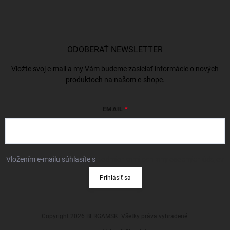
ODOBERAŤ NEWSLETTER
Vložte svoj e-mail a my Vám budeme zasielať informácie o nových
produktoch na našom e-shope.
EMAIL
Vložením e-mailu súhlasíte s
podmienkami ochrany osobných údajov
Prihlásiť sa
Copyright 2026
BERGAMSK
. Všetky práva vyhradené.