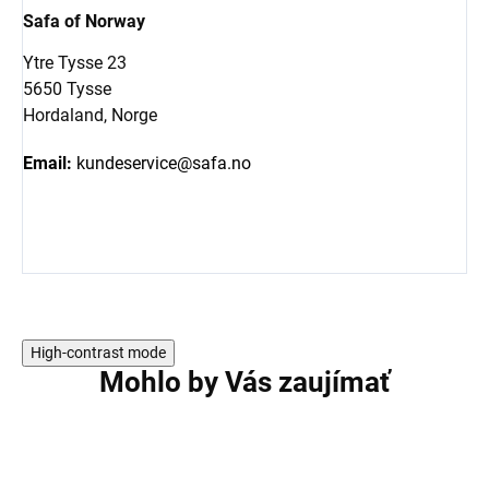
Safa of Norway
Ytre Tysse 23
5650 Tysse
Hordaland, Norge
Email:
kundeservice@safa.no
High-contrast mode
Mohlo by Vás zaujímať
2 PACK
2 PACK