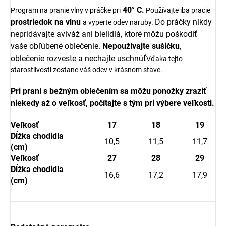
40° C.
Program na pranie vlny v práčke pri
Používajte iba pracie
prostriedok na vlnu
Do práčky nikdy
a vyperte odev naruby.
nepridávajte aviváž ani bielidlá, ktoré môžu poškodiť
vaše obľúbené oblečenie.
Nepoužívajte sušičku
,
oblečenie rozveste a nechajte uschnúť
Vďaka tejto
starostlivosti zostane váš odev v krásnom stave.
Pri praní s bežným oblečením sa môžu ponožky zraziť
niekedy až o veľkosť, počítajte s tým pri výbere veľkosti.
Veľkosť
17
18
19
Dĺžka chodidla
10,5
11,5
11,7
(cm)
Veľkosť
27
28
29
Dĺžka chodidla
16,6
17,2
17,9
(cm)