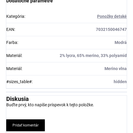
Dodatočné parametre
Kategória
:
Ponožky detské
EAN
:
7032150046747
Farba
:
Modrá
Materiál
:
2% lycra, 65% merino, 33% polyamid
Materiál
:
Merino vlna
#sizes_table#
:
hidden
Diskusia
Buďte prvý, kto napíše príspevok k tejto položke.
Pridať komentár