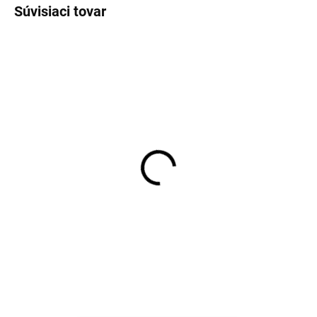
Súvisiaci tovar
Detské body z merino
Detské body z merino
vlny a hodvábu Cosilana
vlny a hodvábu Cosilana
s krátkym rukávom
s krátkym rukávom
červený pruh
modrý pruh
€28,04
€28,04
od
od