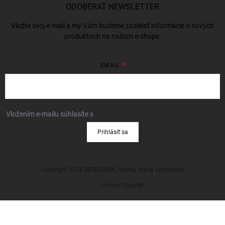
ODOBERAŤ NEWSLETTER
Vložte svoj e-mail a my Vám budeme zasielať informácie o nových
produktoch na našom e-shope.
EMAIL
Vložením e-mailu súhlasíte s
podmienkami ochrany osobných údajov
Prihlásiť sa
Copyright 2026
BERGAMSK
. Všetky práva vyhradené.
Vytvoril Shoptet