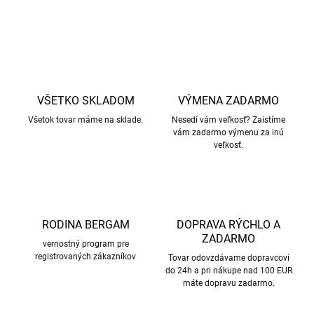
OPÝTAŤ SA
STRÁŽIŤ
VŠETKO SKLADOM
VÝMENA ZADARMO
Všetok tovar máme na sklade.
Nesedí vám veľkosť? Zaistíme
vám zadarmo výmenu za inú
veľkosť.
RODINA BERGAM
DOPRAVA RÝCHLO A
ZADARMO
vernostný program pre
registrovaných zákazníkov
Tovar odovzdávame dopravcovi
do 24h a pri nákupe nad 100 EUR
máte dopravu zadarmo.