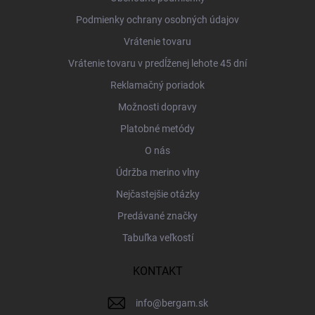
e
Podmienky ochrany osobných údajov
Vrátenie tovaru
Vrátenie tovaru v predĺženej lehote 45 dní
Reklamačný poriadok
Možnosti dopravy
Platobné metódy
O nás
Údržba merino vlny
Nejčastejšie otázky
Predávané značky
Tabuľka veľkostí
KONTAKT
info
@
bergam.sk