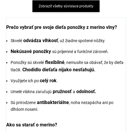
Zobraziť všetky súvisiace produkty
Prečo vybrať pre svoje dieťa ponožky z merino vlny?
odvádza vlhkosť
Skvelé
, už žiadne spotené nôžky.
Nekúsavé ponožky
sú príjemné a funkčné zároveň.
flexibilné
Ponožky sú skvelé
, nemusíte sa obávať, že by dieťa
Chodidlo dieťaťa nijako nesťahujú.
tlačili.
celý rok
Využijete ich po
.
pružnosť
odolnosť.
Umelé vlákna zaručujú
a
antibakteriálne
Sú prirodzene
, noha nezapácha ani po
dlhšom nosení.
Ako sa starať o merino?