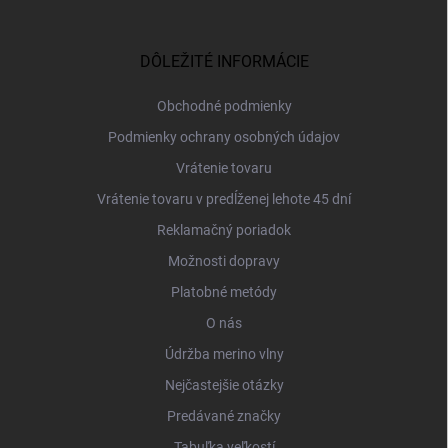
á
p
ä
DÔLEŽITÉ INFORMÁCIE
t
i
Obchodné podmienky
e
Podmienky ochrany osobných údajov
Vrátenie tovaru
Vrátenie tovaru v predĺženej lehote 45 dní
Reklamačný poriadok
Možnosti dopravy
Platobné metódy
O nás
Údržba merino vlny
Nejčastejšie otázky
Predávané značky
Tabuľka veľkostí