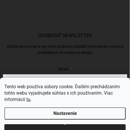
ODOBERAŤ NEWSLETTER
Vložte svoj e-mail a my Vám budeme zasielať informácie o nových
produktoch na našom e-shope.
EMAIL
Tento web používa súbory cookie. Ďalším prechádzaním
tohto webu vyjadrujete súhlas s ich používaním. Viac
Vložením e-mailu súhlasíte s
podmienkami ochrany osobných údajov
informácií
tu
.
Prihlásiť sa
Nastavenie
Copyright 2026
BERGAMSK
. Všetky práva vyhradené.