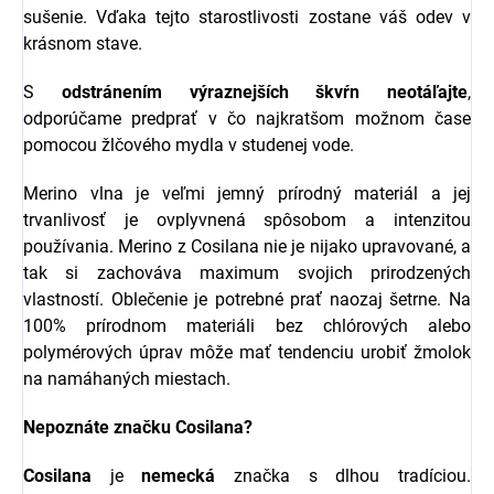
sušenie. Vďaka tejto starostlivosti zostane váš odev v
krásnom stave.
S
odstránením výraznejších škvŕn neotáľajte
,
odporúčame predprať v čo najkratšom možnom čase
pomocou žlčového mydla v studenej vode.
Merino vlna je veľmi jemný prírodný materiál a jej
trvanlivosť je ovplyvnená spôsobom a intenzitou
používania.
Merino z Cosilana nie je nijako upravované, a
tak si zachováva maximum svojich prirodzených
vlastností. Oblečenie je potrebné prať naozaj šetrne. Na
100% prírodnom materiáli bez chlórových alebo
polymérových úprav môže mať tendenciu urobiť žmolok
na namáhaných miestach.
Nepoznáte značku Cosilana?
Cosilana
je
nemecká
značka s dlhou tradíciou.