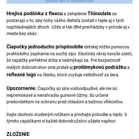
Hrejivá podšívka z fleecu
Thinsulate
a zateplenie
sa
postarajú o to, aby nohy vášho dieťaťa zostali v teple aj v tých
najchladnejších dňoch. Užite si tak dlhé prechádzky v prírode aj v
meste bez obáv.
Čiapočky jednoducho prispôsobíte
detskej nôžke pomocou
praktického zapínania na suchý zips. Elastický okraj navyše zaistí,
že capáčky perfektne držia a nešmýkajú sa. Pre bezpečnosť
protišmykovú podrážku
malých dobrodruhov sme pridali aj
a
reflexné logo
na členku, ktoré zvyšuje viditeľnosť za šera.
Upozornenie:
Čiapočky sú síce vodoodpudivé, ale nie sú
nepremokavé a nenahradia gumové čižmy. Sú určené
predovšetkým na ochranu pred chladom a bežnou vlhkosťou.
Dajte zbohom studeným nôžkam a privítajte pohodlie a teplo. S
týmito capáčkami si každé dobrodružstvo užijete naplno!
ZLOŽENIE