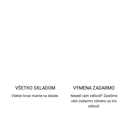
veľkosť 19-20 je 12 cm
veľkosť 21-22 je 13 cm
veľkosť 23-24 je 14 cm
DETAILNÉ INFORMÁCIE
OPÝTAŤ SA
STRÁŽIŤ
VŠETKO SKLADOM
VÝMENA ZADARMO
Všetok tovar máme na sklade.
Nesedí vám veľkosť? Zaistíme
vám zadarmo výmenu za inú
veľkosť.