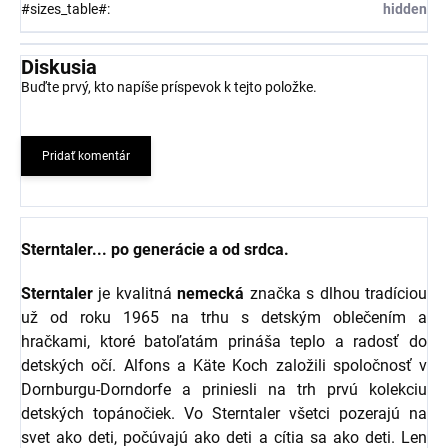
#sizes_table#
:
hidden
Diskusia
Buďte prvý, kto napíše príspevok k tejto položke.
Pridať komentár
Sterntaler... po generácie a od srdca.
Sterntaler
je kvalitná
nemecká
značka s dlhou tradíciou
už od roku 1965 na trhu s detským oblečením a
hračkami, ktoré batoľatám prináša teplo a radosť do
detských očí. Alfons a Käte Koch založili spoločnosť v
Dornburgu-Dorndorfe a priniesli na trh prvú kolekciu
detských topánočiek. Vo Sterntaler všetci pozerajú na
svet ako deti, počúvajú ako deti a cítia sa ako deti. Len