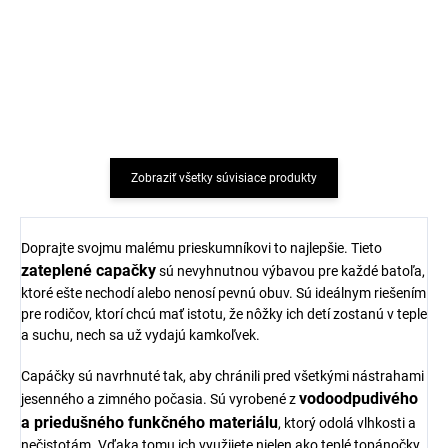
Detské bambusové
Detské bambusové
ponožky Navy MP54
ponožky Off White MP54
Minipop
Minipop
€4,08
€4,08
Zobraziť všetky súvisiace produkty
Doprajte svojmu malému prieskumníkovi to najlepšie. Tieto
zateplené capačky
sú nevyhnutnou výbavou pre každé batoľa,
ktoré ešte nechodí alebo nenosí pevnú obuv. Sú ideálnym riešením
pre rodičov, ktorí chcú mať istotu, že nôžky ich detí zostanú v teple
a suchu, nech sa už vydajú kamkoľvek.
Capáčky sú navrhnuté tak, aby chránili pred všetkými nástrahami
vodoodpudivého
jesenného a zimného počasia. Sú vyrobené z
a priedušného funkčného materiálu
, ktorý odolá vlhkosti a
nečistotám. Vďaka tomu ich využijete nielen ako teplé topánočky