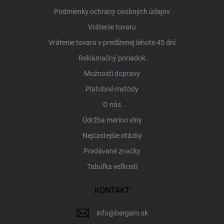
e
Podmienky ochrany osobných údajov
Vrátenie tovaru
Vrátenie tovaru v predĺženej lehote 45 dní
Reklamačný poriadok
Možnosti dopravy
Platobné metódy
O nás
Údržba merino vlny
Nejčastejšie otázky
Predávané značky
Tabuľka veľkostí
KONTAKT
info
@
bergam.sk