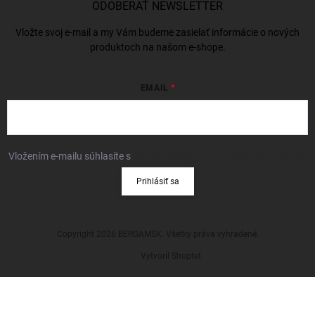
ODOBERAŤ NEWSLETTER
Vložte svoj e-mail a my Vám budeme zasielať informácie o nových
produktoch na našom e-shope.
EMAIL
Vložením e-mailu súhlasíte s
podmienkami ochrany osobných údajov
Prihlásiť sa
Copyright 2026
BERGAMSK
. Všetky práva vyhradené.
Vytvoril Shoptet