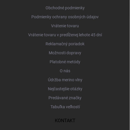
t
i
Obchodné podmienky
e
Podmienky ochrany osobných údajov
Vrátenie tovaru
Vrátenie tovaru v predĺženej lehote 45 dní
Reklamačný poriadok
Možnosti dopravy
Platobné metódy
O nás
Údržba merino vlny
Nejčastejšie otázky
Predávané značky
Tabuľka veľkostí
KONTAKT