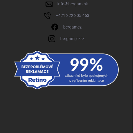
info
@
bergam.sk
+421 222 205 463
bergamcz
bergam_czsk