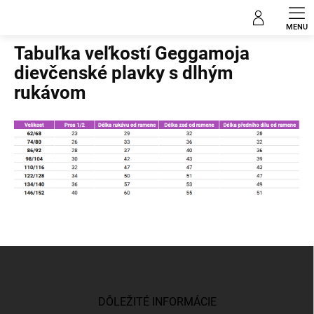
Prejsť
na
Domov
obsah
Tabuľka veľkostí Geggamoja
dievčenské plavky s dlhým
rukávom
Z
á
p
ä
DÔLEŽITÉ INFORMÁCIE