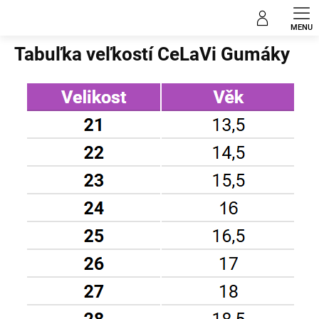
Prejsť
na
Domov
obsah
Tabuľka veľkostí CeLaVi Gumáky