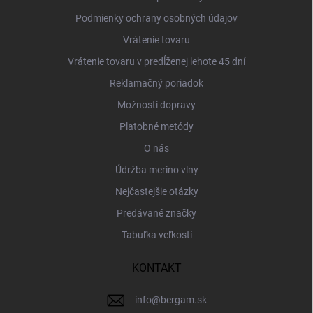
e
Podmienky ochrany osobných údajov
Vrátenie tovaru
Vrátenie tovaru v predĺženej lehote 45 dní
Reklamačný poriadok
Možnosti dopravy
Platobné metódy
O nás
Údržba merino vlny
Nejčastejšie otázky
Predávané značky
Tabuľka veľkostí
KONTAKT
info
@
bergam.sk