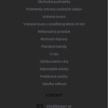
i
Obchodné podmienky
e
Podmienky ochrany osobných údajov
Vrátenie tovaru
Vrátenie tovaru v predĺženej lehote 45 dní
Reklamačný poriadok
Možnosti dopravy
Platobné metódy
O nás
Údržba merino vlny
Nejčastejšie otázky
Predávané značky
Tabuľka veľkostí
KONTAKT
info
@
bergam.sk