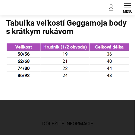
Prejsť
na
Domov
obsah
Tabuľka veľkostí Geggamoja body
s krátkym rukávom
Z
á
p
ä
DÔLEŽITÉ INFORMÁCIE
t