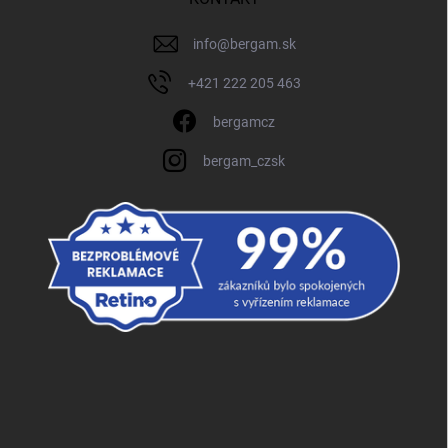
info
@
bergam.sk
+421 222 205 463
bergamcz
bergam_czsk