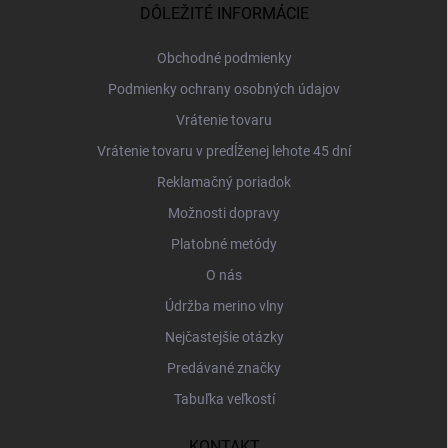
ä
DÔLEŽITÉ INFORMÁCIE
t
i
Obchodné podmienky
e
Podmienky ochrany osobných údajov
Vrátenie tovaru
Vrátenie tovaru v predĺženej lehote 45 dní
Reklamačný poriadok
Možnosti dopravy
Platobné metódy
O nás
Údržba merino vlny
Nejčastejšie otázky
Predávané značky
Tabuľka veľkostí
KONTAKT