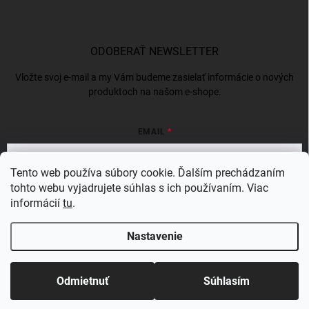
ODOBERAŤ NEWSLETTER
Vložte svoj e-mail a my Vám budeme zasielať informácie o nových
produktoch na našom e-shope.
EMAIL
Tento web používa súbory cookie. Ďalším prechádzaním
tohto webu vyjadrujete súhlas s ich používaním. Viac
Vložením e-mailu súhlasíte s
podmienkami ochrany osobných údajov
informácií
tu
.
Prihlásiť sa
Nastavenie
Copyright 2026
BERGAMSK
. Všetky práva vyhradené.
Odmietnuť
Súhlasím
Vytvoril Shoptet