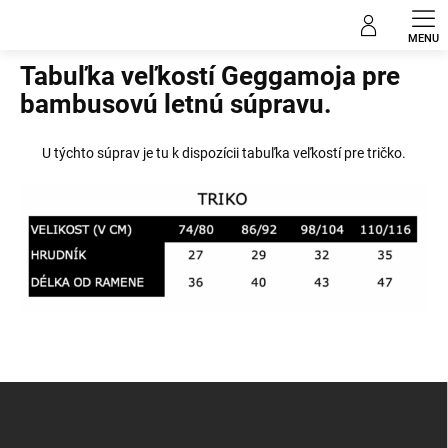
Prejsť
na
Domov
obsah
Tabuľka veľkostí Geggamoja pre
bambusovú letnú súpravu.
U týchto súprav je tu k dispozícii tabuľka veľkostí pre tričko.
Z
á
p