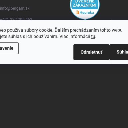
info
@
bergam.sk
+421 222 205 463
web používa súbory cookie. Ďalším prechádzaním tohto webu
bergamcz
jete súhlas s ich používaním. Viac informácií
tu
.
bergam_czsk
avenie
Odmietnuť
Súhl