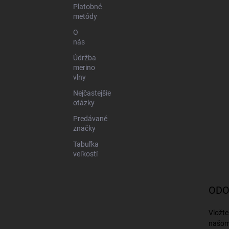
Platobné
metódy
O
nás
Údržba
merino
vlny
Nejčastejšie
otázky
Predávané
značky
Tabuľka
veľkostí
ODO
Vložte
našom