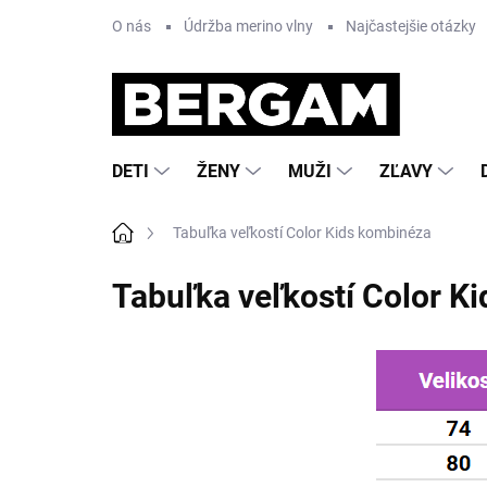
Prejsť
O nás
Údržba merino vlny
Najčastejšie otázky
na
obsah
DETI
ŽENY
MUŽI
ZĽAVY
Domov
Tabuľka veľkostí Color Kids kombinéza
Tabuľka veľkostí Color K