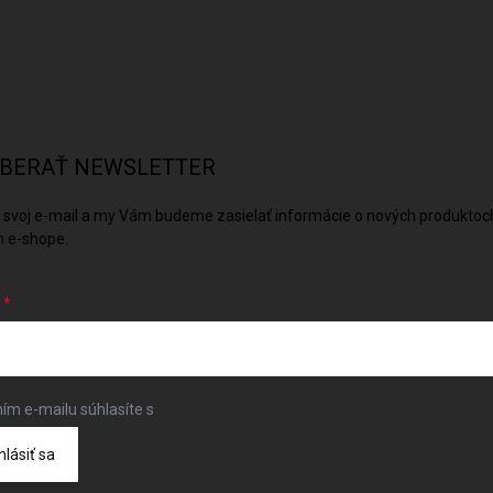
BERAŤ NEWSLETTER
 svoj e-mail a my Vám budeme zasielať informácie o nových produktoc
 e-shope.
L
ím e-mailu súhlasíte s
podmienkami ochrany osobných údajov
hlásiť sa