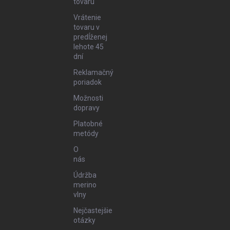
tovaru
Vrátenie
tovaru v
predĺženej
lehote 45
dní
Reklamačný
poriadok
Možnosti
dopravy
Platobné
metódy
O
nás
Údržba
merino
vlny
Nejčastejšie
otázky