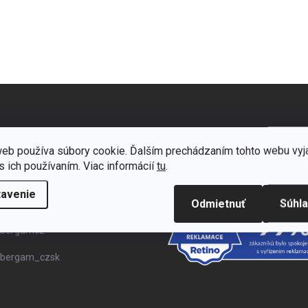
TAKT
eb používa súbory cookie. Ďalším prechádzaním tohto webu vyj
s ich používaním. Viac informácií
tu
.
info
@
bergam.sk
tavenie
Odmietnuť
Súhl
+421 222 205 463
bergamcz
bergam_czsk