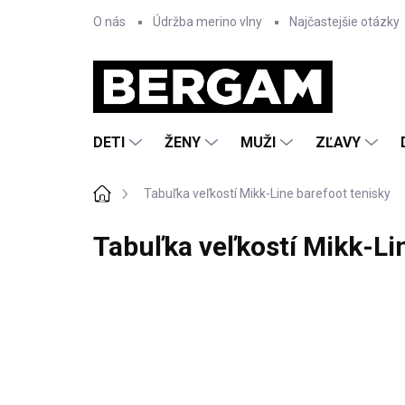
Prejsť
O nás
Údržba merino vlny
Najčastejšie otázky
na
obsah
DETI
ŽENY
MUŽI
ZĽAVY
Domov
Tabuľka veľkostí Mikk-Line barefoot tenisky
Tabuľka veľkostí Mikk-Li