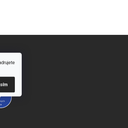
adrujete
asím