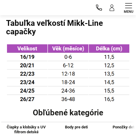
Prejsť
na
Domov
obsah
Tabuľka veľkostí Mikk-Line
capačky
Obľúbené kategórie
Čiapky a klobúky s UV
Body pre deti
Ponožky det
filtrom detské