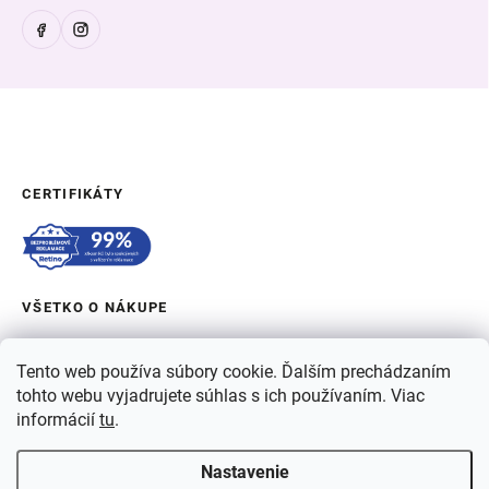
CERTIFIKÁTY
VŠETKO O NÁKUPE
OBJEDNÁVKA A DOPRAVA
Tento web používa súbory cookie. Ďalším prechádzaním
tohto webu vyjadrujete súhlas s ich používaním. Viac
O BERGAME
informácií
tu
.
Nastavenie