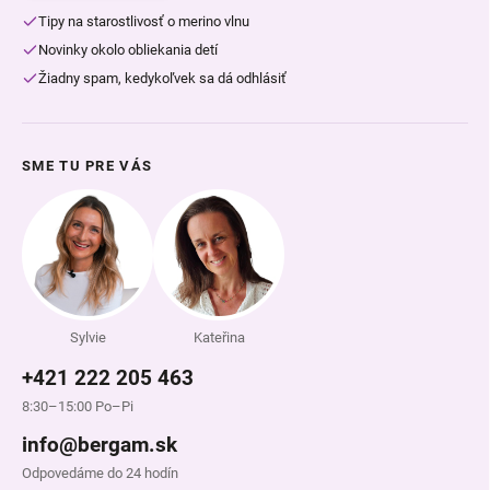
Tipy na starostlivosť o merino vlnu
Novinky okolo obliekania detí
Žiadny spam, kedykoľvek sa dá odhlásiť
SME TU PRE VÁS
Sylvie
Kateřina
+421 222 205 463
8:30–15:00 Po–Pi
info@bergam.sk
Odpovedáme do 24 hodín