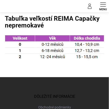
Prejsť
na
Domov
obsah
Tabuľka veľkostí REIMA Capačky
nepremokavé
Z
á
p
ä
DÔLEŽITÉ INFORMÁCIE
t
i
Obchodné podmienky