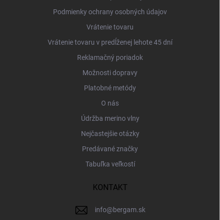
e
Podmienky ochrany osobných údajov
Vrátenie tovaru
Vrátenie tovaru v predĺženej lehote 45 dní
Reklamačný poriadok
Možnosti dopravy
Platobné metódy
O nás
Údržba merino vlny
Nejčastejšie otázky
Predávané značky
Tabuľka veľkostí
KONTAKT
info
@
bergam.sk