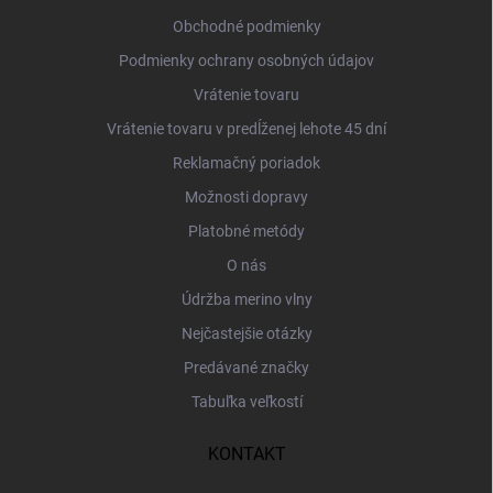
i
Obchodné podmienky
e
Podmienky ochrany osobných údajov
Vrátenie tovaru
Vrátenie tovaru v predĺženej lehote 45 dní
Reklamačný poriadok
Možnosti dopravy
Platobné metódy
O nás
Údržba merino vlny
Nejčastejšie otázky
Predávané značky
Tabuľka veľkostí
KONTAKT