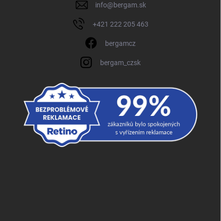
info
@
bergam.sk
+421 222 205 463
bergamcz
bergam_czsk