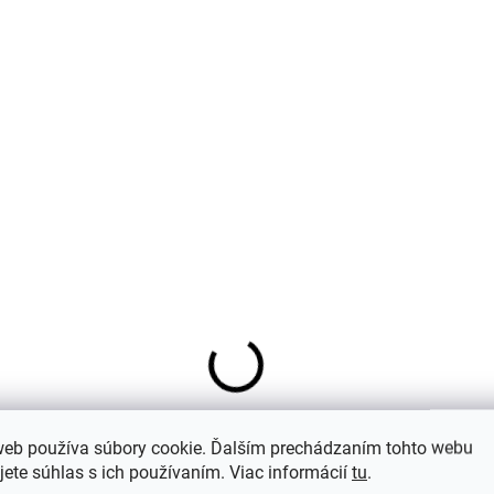
Detská kukla z merino vlny pre deti
khaki Dusky Green CeLaVi
€27,94
web používa súbory cookie. Ďalším prechádzaním tohto webu
jete súhlas s ich používaním. Viac informácií
tu
.