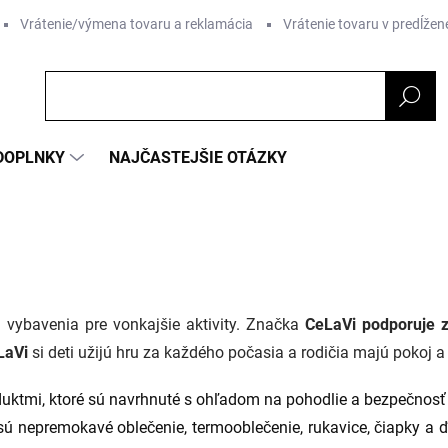
Vrátenie/výmena tovaru a reklamácia
Vrátenie tovaru v predĺžene
DOPLNKY
NAJČASTEJŠIE OTÁZKY
 vybavenia pre vonkajšie aktivity. Značka
CeLaVi podporuje z
LaVi
si deti užijú hru za každého počasia a rodičia majú pokoj a i
uktmi, ktoré sú navrhnuté s ohľadom na pohodlie a bezpečnosť 
ú nepremokavé oblečenie, termooblečenie, rukavice, čiapky a ďa