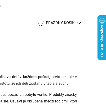
j lehote 45 dní
Možnosti dopravy
Platobné metódy
Predáva
PRÁZDNY KOŠÍK
NÁKUPNÝ
KOŠÍK
ábavu detí v každom počasí,
preto nesmie v
stotu, že ich deti zostanú v teple a suchu.
detí počas ich pobytu vonku. Produkty značky
lšie. CeLaVi je obľúbená medzi rodičmi, ktorí