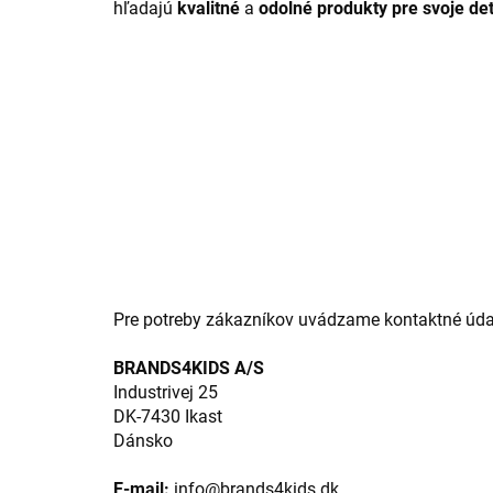
hľadajú
kvalitné
a
odolné produkty pre svoje det
Pre potreby zákazníkov uvádzame kontaktné úda
BRANDS4KIDS A/S
Industrivej 25
DK-7430 Ikast
Dánsko
E-mail:
info@brands4kids.dk