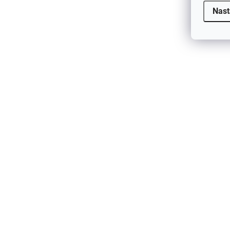
Nast
Detská merino kukla hnedá Marron
CeLaVi
€24,89