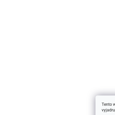
Detská kukla z merino vlny pre deti
hnedá Cocoa Creme CeLaVi
€27,94
Tento 
vyjadru