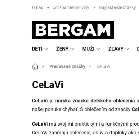
Prejsť
O nás
Údržba merino vlny
Najčastejšie otázky
na
obsah
DETI
ŽENY
MUŽI
ZĽAVY
Domov
Predávané značky
CeLaVi
CeLaVi
CeLaVi
je
nórska značka detského oblečenia
a
našej ponuke chýbať. S oblečením od značky
Ce
CeLaVi
má svojimi praktickými a funkčnými prod
CeLaVi zahŕňajú oblečenie, obuv a doplnky ako s