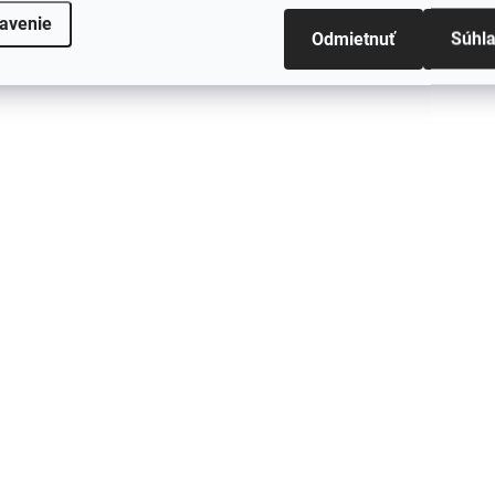
avenie
Odmietnuť
Súhl
Detská merino kukla modrá Night
Sky CeLaVi
€24,89