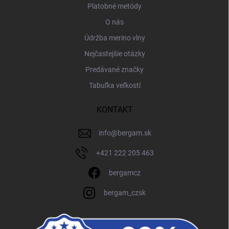
Platobné metódy
O nás
Údržba merino vlny
Nejčastejšie otázky
Predávané značky
Tabuľka veľkostí
KONTAKT
info
@
bergam.sk
+421 222 205 463
bergamcz
bergam_czsk