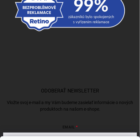
ODOBERAŤ NEWSLETTER
Vložte svoj e-mail a my Vám budeme zasielať informácie o nových
produktoch na našom e-shope.
EMAIL