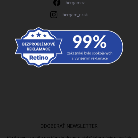
bergamcz
bergam_czsk
ODOBERAŤ NEWSLETTER
Vložte svoj e-mail a my Vám budeme zasielať informácie o nových