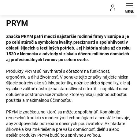
Prejsť
Predávané značky
na
obsah
PRYM
Značka PRYM patrí medzi najstaršie rodinné firmy v Európe a je
po celé stáročia symbolom kvality, precíznosti a spoľahlivosti v
oblasti šijacích a textilných potrieb. Jej história siaha až do roku
1530 v Nemecku a odvtedy si získala dôveru miliónov domácich
aj profesionálnych tvorcov po celom svete.
Produkty PRYM sú navrhnuté s dôrazom na funkčnosť,
ergonómiu a dlhú životnosť. V ponuke tejto značky nájdete nielen
šijacie potreby ako sú ihly, patentky, nožnice alebo špendlíky, ale aj
vysoko kvalitné nástroje na starostlivosť o textil – napríklad naše
obľúbené odstraňovače žmolkov, ktoré vynikajú jednoduchosťou
použitia a maximálnou účinnosťou.
PRYM je značkou, na ktorú sa môžete spoľahnúť. Kombinuje
remeselnú tradíciu s modernými technológiami a neustále inovuje,
aby zodpovedala potrebám dnešných používateľov. Ak hľadáte
šikovné a kvalitné riešenia pre vašu domácnosť, dielňu alebo
ateliér, produkty PRYM budú tou správnou voľbou.