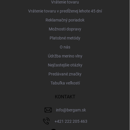
v
Vrátenie tovaru
ý
Vrátenie tovaru v predĺženej lehote 45 dní
p
i
Reklamačný poriadok
s
u
Možnosti dopravy
Platobné metódy
O nás
Údržba merino vlny
Nejčastejšie otázky
Predávané značky
Tabuľka veľkostí
KONTAKT
info
@
bergam.sk
+421 222 205 463