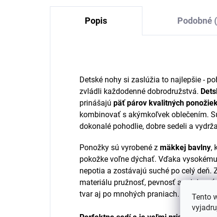
Popis
Podobné (
Detské nohy si zaslúžia to najlepšie - p
zvládli každodenné dobrodružstvá.
Dets
prinášajú
päť párov kvalitných ponožie
kombinovať s akýmkoľvek oblečením. Sú 
dokonalé pohodlie, dobre sedeli a vydrž
Ponožky sú vyrobené z
mäkkej bavlny
,
pokožke voľne dýchať. Vďaka vysokému 
nepotia a zostávajú suché po celý deň.
materiálu pružnosť, pevnosť a odolnosť,
tvar aj po mnohých praniach.
Tento 
vyjadru