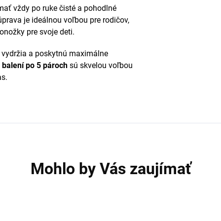
ať vždy po ruke čisté a pohodlné
prava je ideálnou voľbou pre rodičov,
ponožky pre svoje deti.
ré vydržia a poskytnú maximálne
balení po 5 pároch
sú skvelou voľbou
as.
Mohlo by Vás zaujímať
5 PACK
5