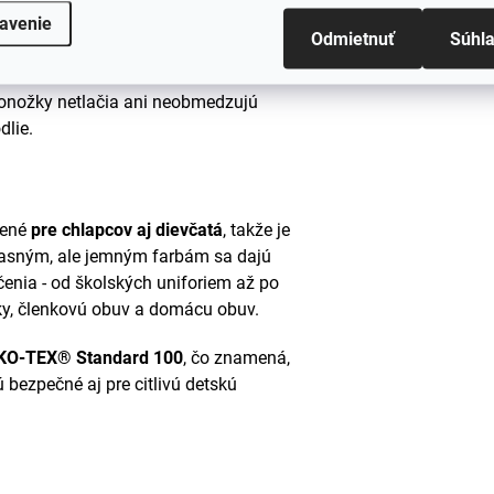
avenie
Odmietnuť
Súhl
e držia na nohe a nezošmykujú sa, čo
é veľa času trávia behom, skákaním a
 ponožky netlačia ani neobmedzujú
dlie.
čené
pre chlapcov aj dievčatá
, takže je
jasným, ale jemným farbám sa dajú
enia - od školských uniforiem až po
sky, členkovú obuv a domácu obuv.
KO-TEX® Standard 100
, čo znamená,
 bezpečné aj pre citlivú detskú