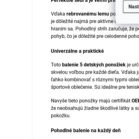
Perfektne sedí a je veľmi prispôsobivý
Nast
Vďaka
rebrovanému lemu
ponožky pevn
je dôležité najmä pre aktívne deti, ktor
hraním sa. Pohodlný strih zaručuje, že
pohyb, čo je dôležité pre celodenné poho
Univerzálne a praktické
Toto
balenie 5 detských ponožiek
je ur
skvelou voľbou pre každé dieťa. Vďaka 
ľahko kombinovať s rôznymi typmi obleč
športové oblečenie. Sú ideálne pre teni
Navyše tieto ponožky majú certifikát
OE
že neobsahujú žiadne škodlivé látky a sú
pokožku.
Pohodlné balenie na každý deň