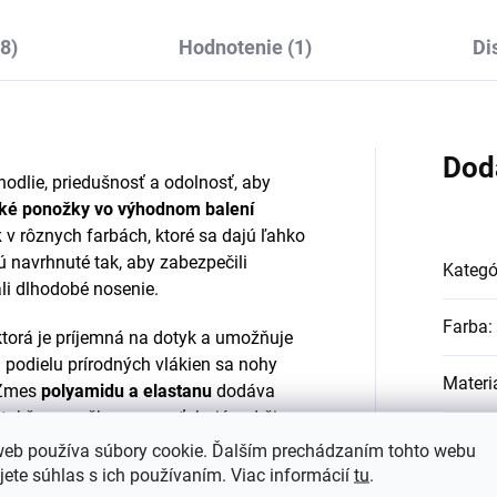
8)
Hodnotenie (1)
Di
Dod
ohodlie, priedušnosť a odolnosť, aby
ké ponožky vo výhodnom balení
k
v rôznych farbách, ktoré sa dajú ľahko
navrhnuté tak, aby zabezpečili
Kategó
ali dlhodobé nosenie.
Farba
:
 ktorá je príjemná na dotyk a umožňuje
podielu prírodných vlákien sa nohy
Materi
 Zmes
polyamidu a elastanu
dodáva
 takže ponožky sa nevyťahujú a držia
#sizes
web používa súbory cookie. Ďalším prechádzaním tohto webu
jete súhlas s ich používaním. Viac informácií
tu
.