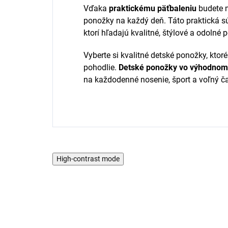
Vďaka
praktickému päťbaleniu
budete m
ponožky na každý deň. Táto praktická sú
ktorí hľadajú kvalitné, štýlové a odolné 
Vyberte si kvalitné detské ponožky, kto
pohodlie.
Detské ponožky vo výhodnom 
na každodenné nosenie, šport a voľný č
High-contrast mode
5 PACK