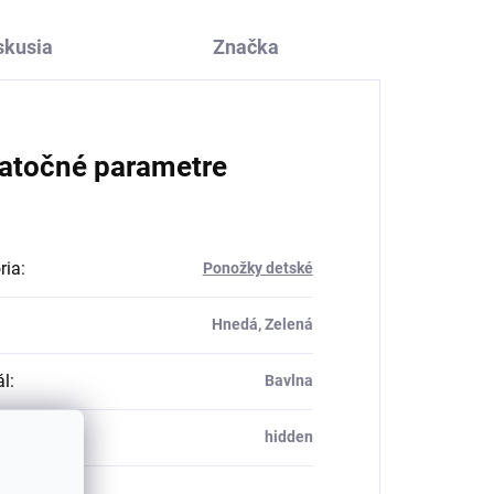
skusia
Značka
atočné parametre
ria
:
Ponožky detské
Hnedá, Zelená
ál
:
Bavlna
_table#
:
hidden