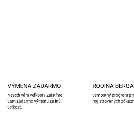
5 párov
kvalitných detský
Elastický rebrovaný lem
p
Mäkký a priedušný mater
Certifikát OEKO-TEX® S
DETAILNÉ INFORMÁCIE
VÝMENA ZADARMO
RODINA BERG
Nesedí vám veľkosť? Zaistíme
vernostný program pr
vám zadarmo výmenu za inú
registrovaných zákaz
veľkosť.