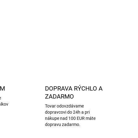
ch ponožiek v krásnych farbách
re dokonalé prispôsobenie a pohodlné nosenie
iál
- 78% bavlna, 20% polyamid, 2% elastan
- bezpečný pre detskú pokožku
tandard 100
OPÝTAŤ SA
STRÁŽIŤ
AM
DOPRAVA RÝCHLO A
ZADARMO
e
níkov
Tovar odovzdávame
dopravcovi do 24h a pri
nákupe nad 100 EUR máte
dopravu zadarmo.