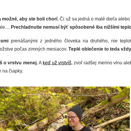
a možné, aby ste boli chorí.
Či už sa jedná o malé dieťa alebo 
, ale…
Prechladnutie nemusí býť spôsobené iba nižšími teplo
usmi
prenášanými z jedného človeka na druhého, nie teplot
množstve počas zimných mesiacov.
Teplé oblečenie to teda vžd
 o vrstvu menej.
A
keď už vrstvíš
, zvoľ radšej merino vlnu al
 na čiapky.