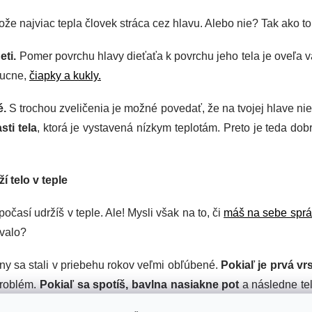
tože najviac tepla človek stráca cez hlavu. Alebo nie? Tak ako to
eti.
Pomer povrchu hlavy dieťaťa k povrchu jeho tela je oveľa 
pucne,
čiapky a kukly.
é.
S trochou zveličenia je možné povedať, že na tvojej hlave nie 
ti tela
, ktorá je vystavená nízkym teplotám. Preto je teda dobr
í telo v teple
časí udržíš v teple. Ale! Mysli však na to, či
máš na sebe správ
ovalo?
lny sa stali v priebehu rokov veľmi obľúbené.
Pokiaľ je prvá vrs
problém.
Pokiaľ sa spotíš, bavlna nasiakne pot
a následne tel
eba alebo deti.