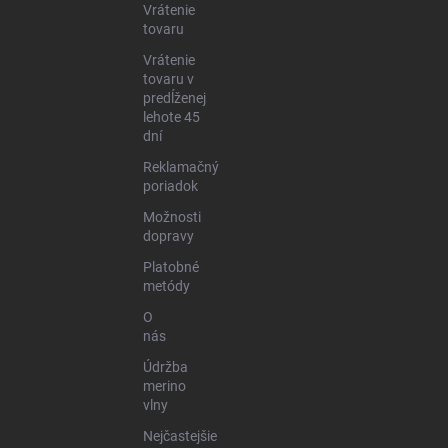
Vrátenie
tovaru
Vrátenie
tovaru v
predĺženej
lehote 45
dní
Reklamačný
poriadok
Možnosti
dopravy
Platobné
metódy
O
nás
Údržba
merino
vlny
Nejčastejšie