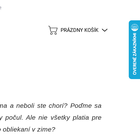
j lehote 45 dní
Možnosti dopravy
Platobné metódy
Predáva
PRÁZDNY KOŠÍK
NÁKUPNÝ
KOŠÍK
ima a neboli ste chorí? Poďme sa
y počul. Ale nie všetky platia pre
 obliekaní v zime?