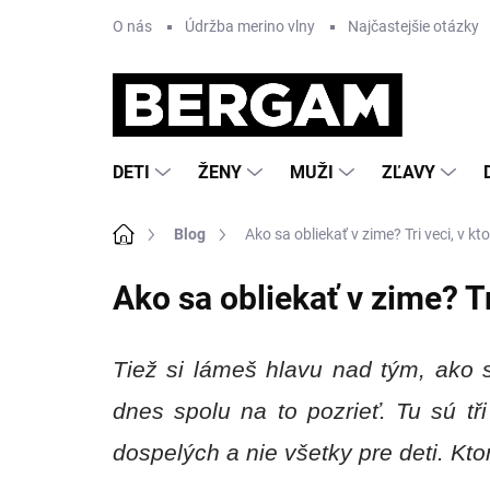
Prejsť
O nás
Údržba merino vlny
Najčastejšie otázky
na
obsah
DETI
ŽENY
MUŽI
ZĽAVY
Domov
Blog
Ako sa obliekať v zime? Tri veci, v kt
Ako sa obliekať v zime? Tr
Tiež si lámeš hlavu nad tým, ako 
dnes spolu na to pozrieť. Tu sú tři
dospelých a nie všetky pre deti. K