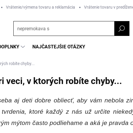
Vrátenie/výmena tovaru a reklamácia
Vrátenie tovaru v predĺžene
DOPLNKY
NAJČASTEJŠIE OTÁZKY
orých robíte chyby...
i veci, v ktorých robíte chyby...
seba aj deti dobre obliecť, aby vám nebola z
 tvrdenia, ktoré každý z nás už určite nieked
torým mýtom často podliehame a aká je pravda o