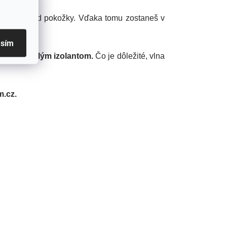
osť preč od pokožky. Vďaka tomu zostaneš v
asím
je dokonalým izolantom.
Čo je dôležité, vlna
.cz.