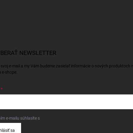
BERAŤ NEWSLETTER
 svoj e-mail a my Vám budeme zasielať informácie o nových produktoch 
 e-shope.
ím e-mailu súhlasíte s
podmienkami ochrany osobných údajov
hlásiť sa