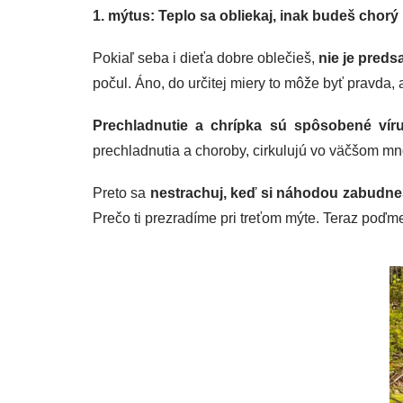
1. mýtus: Teplo sa obliekaj, inak budeš chorý
Pokiaľ seba i dieťa dobre oblečieš,
nie je preds
počul. Áno, do určitej miery to môže byť pravda
Prechladnutie a chrípka sú spôsobené vír
prechladnutia a choroby, cirkulujú vo väčšom 
Preto sa
nestrachuj, keď si náhodou zabudneš
Prečo ti prezradíme pri treťom mýte. Teraz poďme