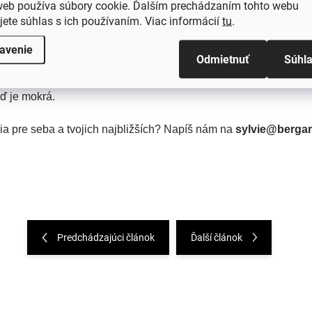
web používa súbory cookie. Ďalším prechádzaním tohto webu
jete súhlas s ich používaním. Viac informácií
tu
.
o vlnu.
Merino vlna má úžasnú schopnosť transportovať vlhk
ele zahreje.
avenie
Odmietnuť
Súhl
šie ako akékoľvek iné tkaniny. Všetok ten
zachytený vzduch 
eď je mokrá.
a pre seba a tvojich najbližších? Napíš nám na
sylvie@bergam
Predchádzajúci článok
Ďalší článok