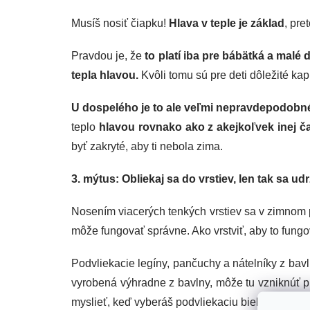
Musíš nosiť čiapku!
Hlava v teple je základ
, pre
Pravdou je, že
to platí iba pre bábätká a malé d
tepla hlavou.
Kvôli tomu sú pre deti dôležité ka
U dospelého je to ale veľmi nepravdepodobn
teplo
hlavou rovnako ako z akejkoľvek inej čas
byť zakryté, aby ti nebola zima.
3. mýtus: Obliekaj sa do vrstiev, len tak sa udrž
Nosením viacerých tenkých vrstiev sa v zimnom po
môže fungovať správne. Ako vrstviť, aby to fung
Podvliekacie legíny, pančuchy a nátelníky z bav
vyrobená výhradne z bavlny, môže tu vzniknúť 
myslieť, keď vyberáš podvliekaciu bielizeň pre s