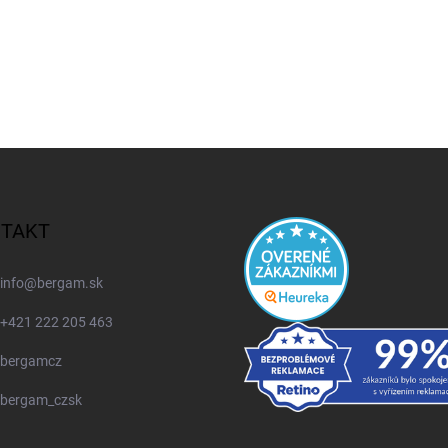
TAKT
info
@
bergam.sk
+421 222 205 463
bergamcz
bergam_czsk