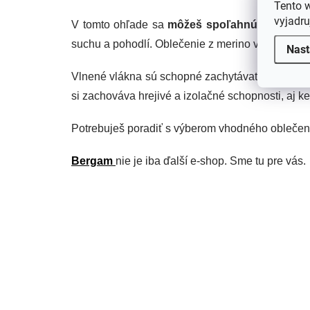
Tento 
vyjadru
V tomto ohľade sa
môžeš spoľahnúť na merin
suchu a pohodlí. Oblečenie z merino vlny
ťa skv
Nast
Vlnené vlákna sú schopné zachytávať vzduch lep
si zachováva hrejivé a izolačné schopnosti, aj k
Potrebuješ poradiť s výberom vhodného oblečeni
Bergam
nie je iba ďalší e-shop. Sme tu pre vás.