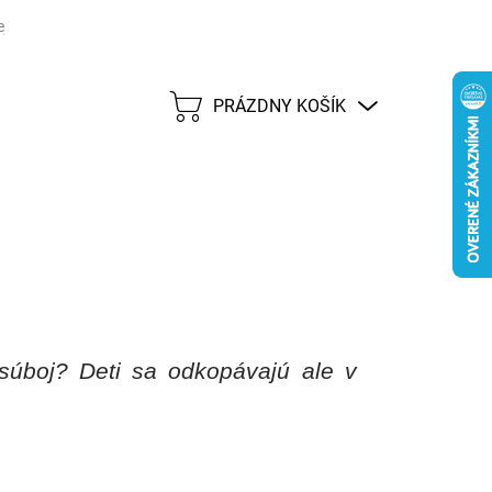
j lehote 45 dní
Možnosti dopravy
Platobné metódy
Predáva
PRÁZDNY KOŠÍK
NÁKUPNÝ
KOŠÍK
súboj? Deti sa odkop
ávajú ale v