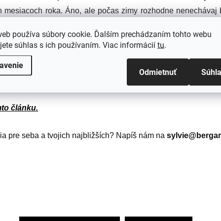
ejších mesiacoch roka. Áno, ale počas zimy rozhodne nenecháva
web používa súbory cookie. Ďalším prechádzaním tohto webu
jete súhlas s ich používaním. Viac informácií
tu
.
e antistatický, odpudzuje nečistoty, čím uľahčuje odstraňovanie 
avenie
u savosť a rýchlejšie schne, preto je veľmi vhodné na sp
Odmietnuť
Súhl
to článku.
a pre seba a tvojich najbližších? Napíš nám na 
sylvie@bergam