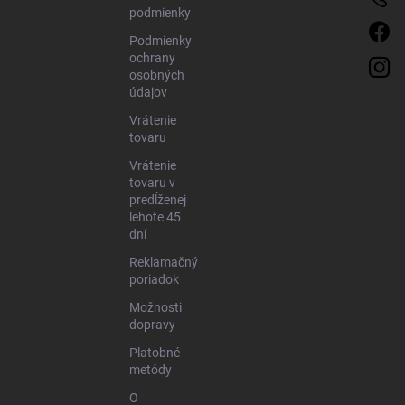
podmienky
Podmienky
ochrany
osobných
údajov
Vrátenie
tovaru
Vrátenie
tovaru v
predĺženej
lehote 45
dní
Reklamačný
poriadok
Možnosti
dopravy
Platobné
metódy
O