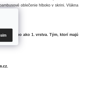
j bambusové oblečenie hlboko v skrini. Vlákna
škvŕn.
ánok alebo ako 1. vrstva. Tým, ktorí majú
asím
.cz.