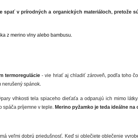
e spať v prírodných a organických materiáloch, pretože sú
ka z merino vlny alebo bambusu.
m termoregulácie
- vie hriať aj chladiť zároveň, podľa toho čo
ím nerušený spánok.
pary vlhkosti tela spiaceho dieťaťa a odparujú ich mimo látky
ho spáča príjemne v teple.
Merino pyžamko je teda ideálne na 
a má veľmi dobrú priedušnosť. Keď si oblečiete oblečenie vyro