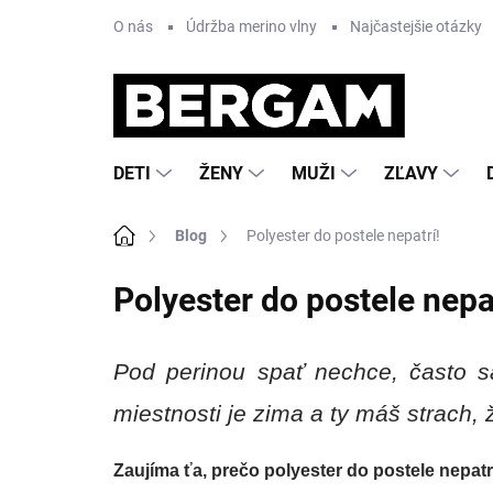
Prejsť
O nás
Údržba merino vlny
Najčastejšie otázky
na
obsah
DETI
ŽENY
MUŽI
ZĽAVY
Domov
Blog
Polyester do postele nepatrí!
Polyester do postele nepat
Pod perinou spať nechce, často 
miestnosti je zima a ty máš strach,
Zaujíma ťa, prečo polyester do postele nepatrí