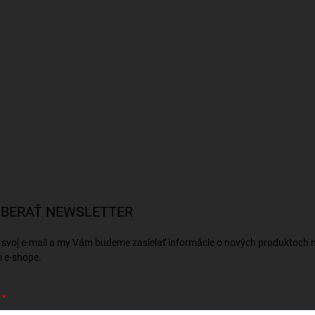
BERAŤ NEWSLETTER
 svoj e-mail a my Vám budeme zasielať informácie o nových produktoch 
 e-shope.