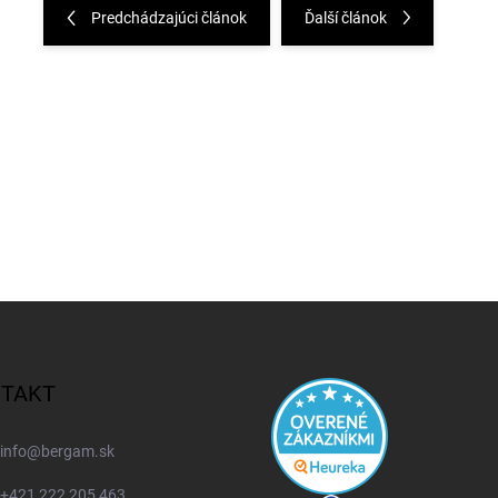
Predchádzajúci článok
Ďalší článok
TAKT
info
@
bergam.sk
+421 222 205 463