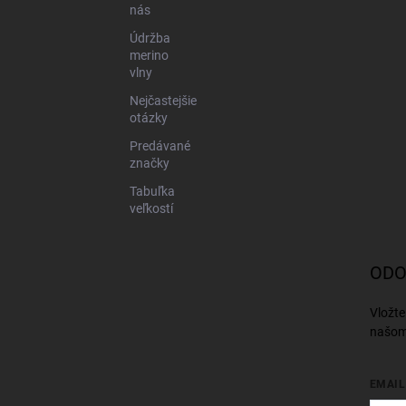
nás
Údržba
merino
vlny
Nejčastejšie
otázky
Predávané
značky
Tabuľka
veľkostí
ODO
Vložte
našom
EMAIL