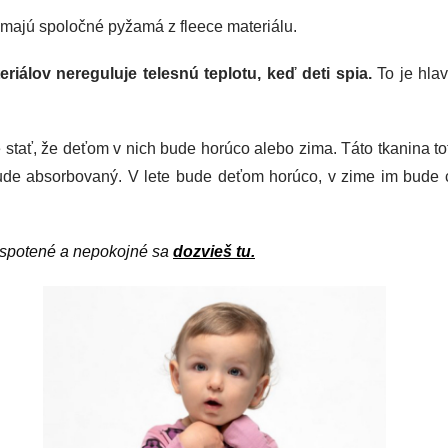
o majú spoločné pyžamá z fleece materiálu.
riálov nereguluje telesnú teplotu, keď deti spia.
To je hlav
 stať, že deťom v nich bude horúco alebo zima. Táto tkanina t
ude absorbovaný. V lete bude deťom horúco, v zime im bude 
 spotené a nepokojné sa 
dozvieš tu.