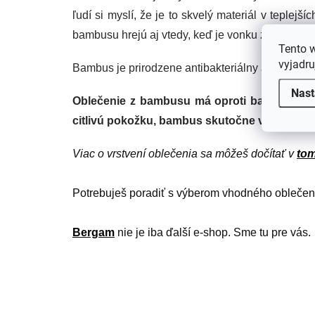
ľudí si myslí, že je to skvelý materiál v tepl
bambusu hrejú aj vtedy, keď je vonku zima.
Tento 
vyjadru
Bambus je prirodzene antibakteriálny a pretože j
Nast
Oblečenie z bambusu má oproti bavlne vyšši
citlivú pokožku, bambus skutočne vyhovuje.
Viac o vrstvení oblečenia sa môžeš dočítať v 
tom
Potrebuješ poradiť s výberom vhodného oblečeni
Bergam
 nie je iba ďalší e-shop. Sme tu pre vás.