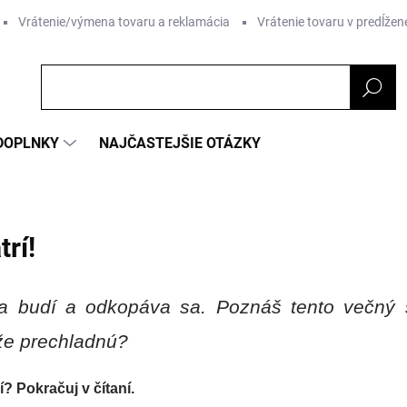
Vrátenie/výmena tovaru a reklamácia
Vrátenie tovaru v predĺžene
DOPLNKY
NAJČASTEJŠIE OTÁZKY
rí!
sa budí a odkopáva sa. Poznáš tento večný 
 že prechladnú?
? Pokračuj v čítaní.