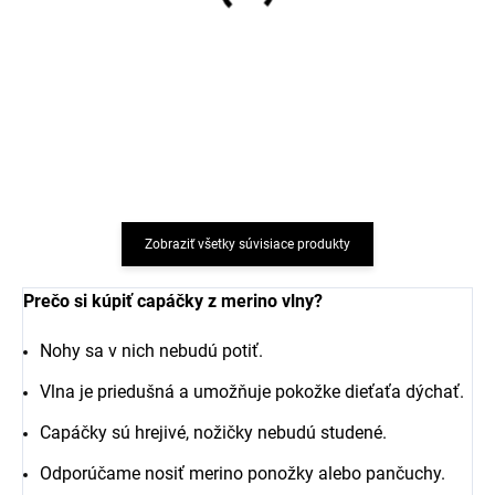
Detské body z merino
Detský nátelník z merino
vlny a hodvábu Cosilana
vlny a hodvábu Cosilana
s dlhým rukávom
červený
červené
€31,44
€22,66
od
od
Zobraziť všetky súvisiace produkty
Prečo si kúpiť capáčky z merino vlny?
Nohy sa v nich nebudú potiť.
Vlna je priedušná a umožňuje pokožke dieťaťa dýchať.
Capáčky sú hrejivé, nožičky nebudú studené.
Odporúčame nosiť merino ponožky alebo pančuchy.