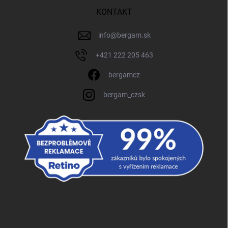
KONTAKT
info
@
bergam.sk
+421 222 205 463
bergamcz
bergam_czsk