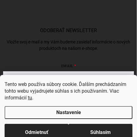
ODOBERAŤ NEWSLETTER
Vložte svoj e-mail a my Vám budeme zasielať informácie o nových
produktoch na našom e-shope.
EMAIL
Tento web používa súbory cookie. Ďalším prechádzaním
tohto webu vyjadrujete súhlas s ich používaním. Viac
Vložením e-mailu súhlasíte s
podmienkami ochrany osobných údajov
informácií
tu
.
Prihlásiť sa
Nastavenie
Copyright 2026
BERGAMSK
. Všetky práva vyhradené.
Odmietnuť
Súhlasím