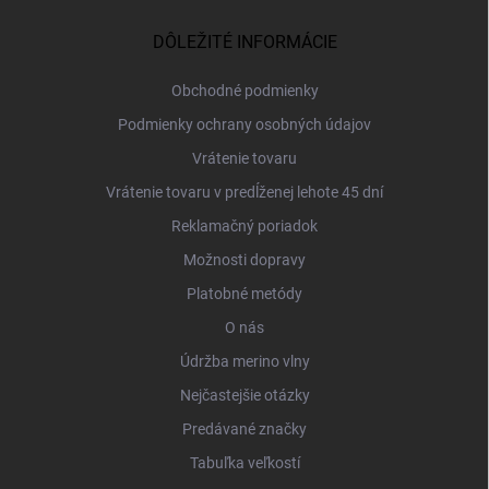
p
ä
DÔLEŽITÉ INFORMÁCIE
t
i
Obchodné podmienky
e
Podmienky ochrany osobných údajov
Vrátenie tovaru
Vrátenie tovaru v predĺženej lehote 45 dní
Reklamačný poriadok
Možnosti dopravy
Platobné metódy
O nás
Údržba merino vlny
Nejčastejšie otázky
Predávané značky
Tabuľka veľkostí