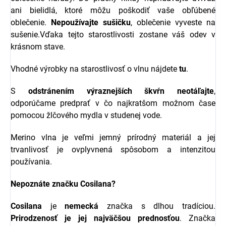
ani bielidlá, ktoré môžu poškodiť vaše obľúbené
oblečenie.
Nepoužívajte sušičku
, oblečenie vyveste na
sušenie.Vďaka tejto starostlivosti zostane váš odev v
krásnom stave.
Vhodné výrobky na starostlivosť o vlnu nájdete
tu
.
S
odstránením výraznejších škvŕn neotáľajte
,
odporúčame predprať v čo najkratšom možnom čase
pomocou žlčového mydla v studenej vode.
Merino vlna je veľmi jemný prírodný materiál a jej
trvanlivosť je ovplyvnená spôsobom a intenzitou
používania.
Nepoznáte značku Cosilana?
Cosilana
je
nemecká
značka s dlhou tradíciou.
Prirodzenosť je jej najväčšou prednosťou
. Značka