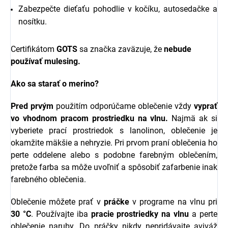
Zabezpečte dieťaťu pohodlie v kočíku, autosedačke a
nosítku.
Certifikátom
GOTS
sa značka zaväzuje, že
nebude
používať mulesing.
Ako sa starať o merino?
Pred prvým
použitím odporúčame oblečenie vždy
vyprať
vo vhodnom pracom prostriedku na vlnu.
Najmä ak si
vyberiete prací prostriedok s l
anolinon, oblečenie je
okamžite mäkšie a nehryzie.
Pri prvom praní oblečenia ho
perte oddelene alebo s podobne farebným oblečením,
pretože farba sa môže uvoľniť a spôsobiť zafarbenie inak
farebného oblečenia.
Oblečenie môžete prať v
práčke
v programe na vlnu pri
30 °C
. Používajte iba
pracie prostriedky na vlnu
a perte
oblečenie naruby. Do práčky nikdy nepridávajte aviváž