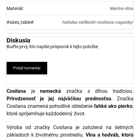
Materiál
:
Merino vlna
#sizes_table#
:
/tabuka-velikosti-cosilana-capacky/
Diskusia
Buďte prvý, kto napíše príspevok k tejto položke.
Pridať komentár
Cosilana
je
nemecká
značka s dlhou tradíciou.
Prirodzenosť je jej najväčšou prednosťou
. Značka
Cosilana znamená pohodlné oblečenie
ľahké ako pierko
,
ktoré spríjemňuje každodenný život.
Výroba od značky Cosilana je založená na šetrných
základoch k životnému prostrediu.
Vlna a hodváb, ktorú