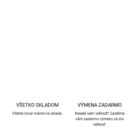
Skvelé. 50/56 - dĺžka stielky 10,5 cm
Veľkosť 62/68 - dĺžka stielky 11,5 cm
Veľkosť 74/80 - dĺžka stielky 12,5 cm
DETAILNÉ INFORMÁCIE
OPÝTAŤ SA
STRÁŽIŤ
VŠETKO SKLADOM
VÝMENA ZADARMO
Všetok tovar máme na sklade.
Nesedí vám veľkosť? Zaistíme
vám zadarmo výmenu za inú
veľkosť.