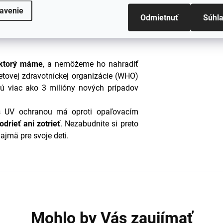
len v tieni a používajte šetrné pracie
avenie
Odmietnuť
Súhl
adiel.
 ktorý máme
, a nemôžeme ho nahradiť
etovej zdravotníckej organizácie (WHO)
ú viac ako 3 milióny nových prípadov
 UV ochranou má oproti opaľovacím
odrieť ani zotrieť
. Nezabudnite si preto
ajmä pre svoje deti.
Mohlo by Vás zaujímať