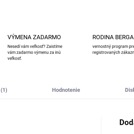
VÝMENA ZADARMO
RODINA BERG
Nesedí vám veľkosť? Zaistíme
vernostný program pr
vám zadarmo výmenu za inú
registrovaných zákaz
veľkosť.
(1)
Hodnotenie
Dis
Dod