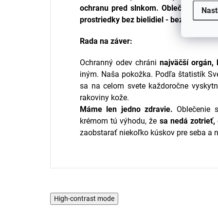
ochranu pred slnkom. Oblečenie sušte 
Nast
prostriedky bez bielidiel - bez zmäkčov
Rada na záver:
Ochranný odev chráni
najväčší orgán,
iným. Naša pokožka. Podľa štatistík Sv
sa na celom svete každoročne vyskytn
rakoviny kože.
Máme len jedno zdravie.
Oblečenie s
krémom tú výhodu, že
sa nedá zotrieť, 
zaobstarať niekoľko kúskov pre seba a n
High-contrast mode