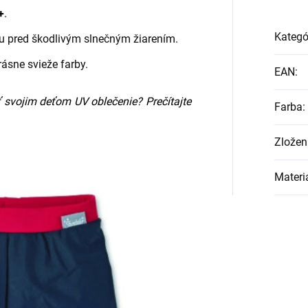
+
.
Kategó
ku pred škodlivým slnečným žiarením.
ásne svieže farby.
EAN
:
 svojim deťom UV oblečenie? Prečítajte
Farba
:
Zložen
Materi