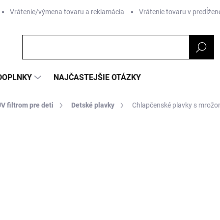
Vrátenie/výmena tovaru a reklamácia
Vrátenie tovaru v predĺžene
DOPLNKY
NAJČASTEJŠIE OTÁZKY
V filtrom pre deti
Detské plavky
Chlapčenské plavky s mrožom
nia
ZNAČKA:
STERNTALER
od €22,57
od
€
Jednotková
ZVOĽTE VARIANT
cena: