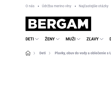
Prejsť
O nás
Údržba merino vlny
Najčastejšie otázky
na
obsah
DETI
ŽENY
MUŽI
ZĽAVY
Domov
Deti
Plavky, obuv do vody a oblečenie s U
Neohodnotené
Podrobnosti hodnote
VÝPREDAJ