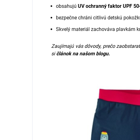
obsahujú
UV ochranný faktor UPF 50
bezpečne chráni citlivú detskú pokož
Skvelý materiál zachováva plavkám kr
Zaujímajú vás dôvody, prečo zaobstarať
si
článok na našom blogu.