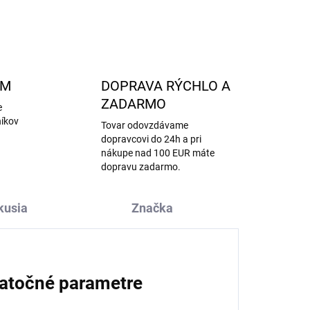
OPÝTAŤ SA
STRÁŽIŤ
AM
DOPRAVA RÝCHLO A
ZADARMO
e
níkov
Tovar odovzdávame
dopravcovi do 24h a pri
nákupe nad 100 EUR máte
dopravu zadarmo.
kusia
Značka
atočné parametre