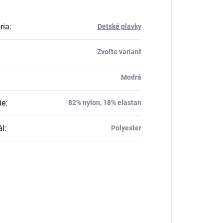
ria
:
Detské plavky
Zvoľte variant
Modrá
ie
:
82% nylon, 18% elastan
ál
:
Polyester