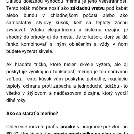
Ďalšou dôležitou výhodou merina je jeho všestrannosť.
Tento rolák môžete nosiť ako
základnú vrstvu
pod kabát
alebo bundu v chladnejšom počasí alebo ako
samostatný štýlový kúsok, keď sa teploty začnú
zvyšovať. Vďaka elegantnému a čistému dizajnu je
vhodný do prírody aj do mesta. Je to kúsok, ktorý sa dá
ľahko kombinovať s iným oblečením a vždy v ňom
budete vyzerať skvele.
Ak hľadáte tričko, ktoré nielen skvele vyzerá, ale aj
poskytuje vynikajúcu funkčnosť, merino je tou správnou
voľbou. Tento kúsok vám poskytne pohodlie, reguláciu
teploty, ochranu proti zápachu a jednoduchú údržbu - to
všetko v štýlovom a nadčasovom dizajne, ktorý vydrží
dlhé roky.
Ako sa starať o merino?
Oblečenie môžete prať v
práčke
v programe pre vlnu pri
30 °C
. Používajte iba
pracie prostriedky na vlnu
a perte