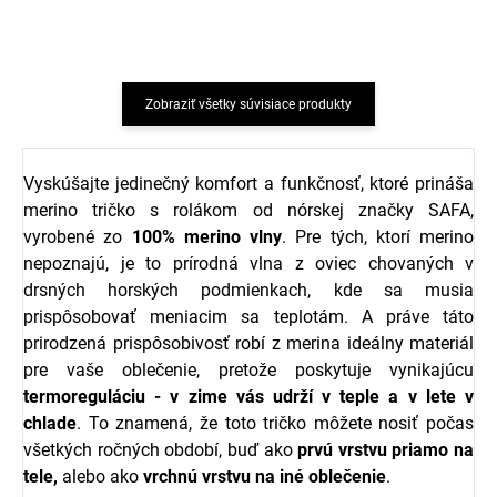
Zobraziť všetky súvisiace produkty
Vyskúšajte jedinečný komfort a funkčnosť, ktoré prináša
merino tričko s rolákom od nórskej značky SAFA,
vyrobené zo
100% merino vlny
. Pre tých, ktorí merino
nepoznajú, je to prírodná vlna z oviec chovaných v
drsných horských podmienkach, kde sa musia
prispôsobovať meniacim sa teplotám. A práve táto
prirodzená prispôsobivosť robí z merina ideálny materiál
pre vaše oblečenie, pretože poskytuje vynikajúcu
termoreguláciu - v zime vás udrží v teple a v lete v
chlade
. To znamená, že toto tričko môžete nosiť počas
všetkých ročných období, buď ako
prvú vrstvu priamo na
tele,
alebo ako
vrchnú vrstvu na iné oblečenie
.