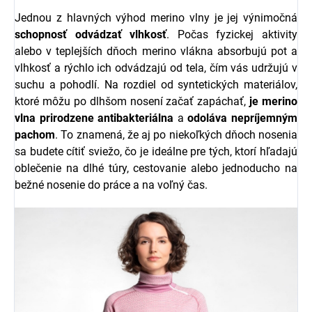
Jednou z hlavných výhod merino vlny je jej výnimočná
schopnosť odvádzať vlhkosť
. Počas fyzickej aktivity
alebo v teplejších dňoch merino vlákna absorbujú pot a
vlhkosť a rýchlo ich odvádzajú od tela, čím vás udržujú v
suchu a pohodlí. Na rozdiel od syntetických materiálov,
ktoré môžu po dlhšom nosení začať zapáchať,
je merino
vlna prirodzene antibakteriálna
a
odoláva nepríjemným
pachom
. To znamená, že aj po niekoľkých dňoch nosenia
sa budete cítiť sviežo, čo je ideálne pre tých, ktorí hľadajú
oblečenie na dlhé túry, cestovanie alebo jednoducho na
bežné nosenie do práce a na voľný čas.