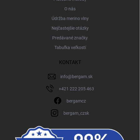
O nás
Údržba merino vlny
Nejčastejšie otázky
Predávané značky
Tabuľka veľkostí
KONTAKT
info
@
bergam.sk
+421 222 205 463
bergamcz
bergam_czsk