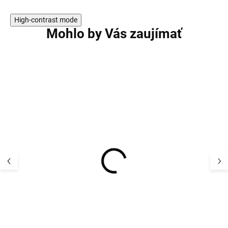
High-contrast mode
Mohlo by Vás zaujímať
VÝPREDAJ
Dámsky set zo 100 %
Dámske merino t
merino vlny čierna farba
rolákom dlhý ru
SAFA
vínovej ASTRID