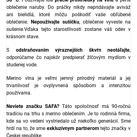
oblečenie naruby. Do práčky nikdy nepridávajte aviváž
ani bielidlá, ktoré môžu poškodiť vaše obľúbené
oblečenie.
Nepoužívajte sušičku
, oblečenie vyveste na
sušenie.Vďaka tejto starostlivosti zostane váš odev v
krásnom stave.
S
odstraňovaním výraznejších škvŕn neotáľajte
,
odporúčame čo najskôr predpierať žlčovým mydlom v
studenej vode.
Merino vlna je veľmi jemný prírodný materiál a jej
trvanlivosť je ovplyvnená spôsobom a intenzitou
používania.
Neviete značku SAFA?
Táto spoločnosť má 90-ročnú
tradíciu na trhu s merino oblečením. Je to rodinná firma,
kde sa vo vedení vystriedalo už niekoľko generácií. Sme
hrdí na to, že sme
exkluzívnym partnerom
tejto značky v
Českej republike.