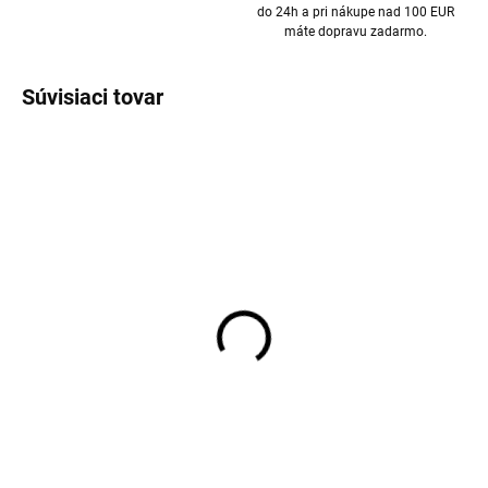
do 24h a pri nákupe nad 100 EUR
máte dopravu zadarmo.
Súvisiaci tovar
Prací gél na vlnu a jemnú
Merino legíny dámske
bielizeň levandule 1 l
ružové BIANCA SAFA
Greenatural
€55,24
€7,98