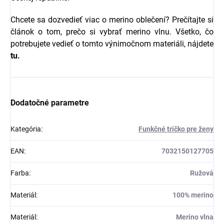
Chcete sa dozvedieť viac o merino oblečení? Prečítajte si
článok o tom, prečo si vybrať merino vlnu. Všetko, čo
potrebujete vedieť o tomto výnimočnom materiáli, nájdete
tu.
Dodatočné parametre
Kategória
:
Funkčné tričko pre ženy
EAN
:
7032150127705
Farba
:
Ružová
Materiál
:
100% merino
Materiál
:
Merino vlna