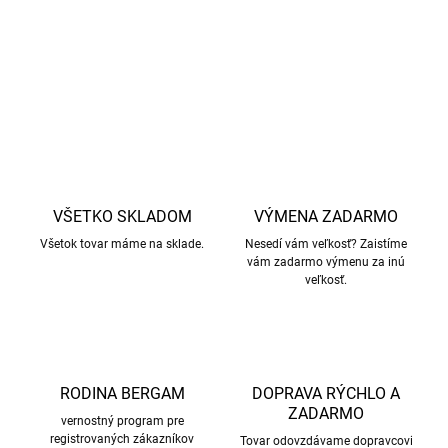
zaobchádzanie so zvieratami.
DETAILNÉ INFORMÁCIE
OPÝTAŤ SA
STRÁŽIŤ
VŠETKO SKLADOM
VÝMENA ZADARMO
Všetok tovar máme na sklade.
Nesedí vám veľkosť? Zaistíme
vám zadarmo výmenu za inú
veľkosť.
RODINA BERGAM
DOPRAVA RÝCHLO A
ZADARMO
vernostný program pre
registrovaných zákazníkov
Tovar odovzdávame dopravcovi