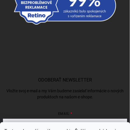
ODOBERAŤ NEWSLETTER
Vložte svoj e-mail a my Vám budeme zasielať informácie o nových
produktoch na našom e-shope.
EMAIL