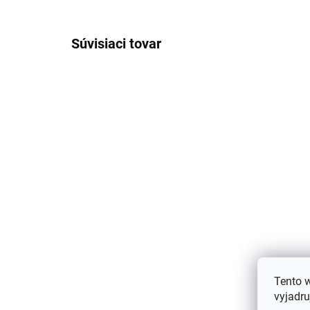
Súvisiaci tovar
Detské nohavice merino
De
Tento 
fleece Melange Denver
hn
vyjadru
hnedé Mikk-Line
Mi