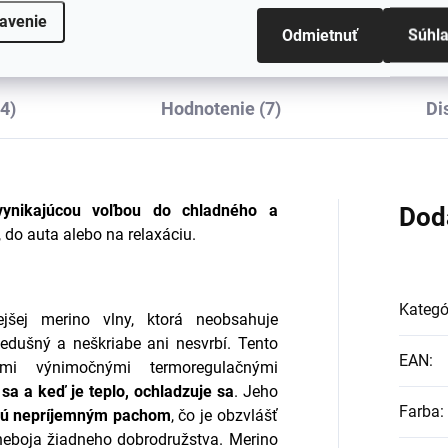
€22,49
€44,98
avenie
Odmietnuť
Súhl
4)
Hodnotenie (7)
Di
vynikajúcou voľbou do chladného a
Dod
, do auta alebo na relaxáciu.
Kategó
jšej merino vlny, ktorá neobsahuje
iedušný a neškriabe ani nesvrbí. Tento
EAN
:
imi výnimočnými termoregulačnými
 sa a keď je teplo, ochladzuje sa
. Jeho
Farba
:
jú nepríjemným pachom
, čo je obzvlášť
a neboja žiadneho dobrodružstva. Merino