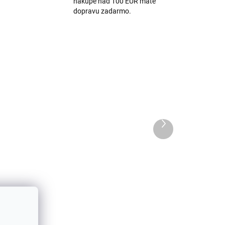
nákupe nad 100 EUR máte
dopravu zadarmo.
Ďalší
produkt
ino
Detské bambusové
ponožky Off White MP54
Minipop