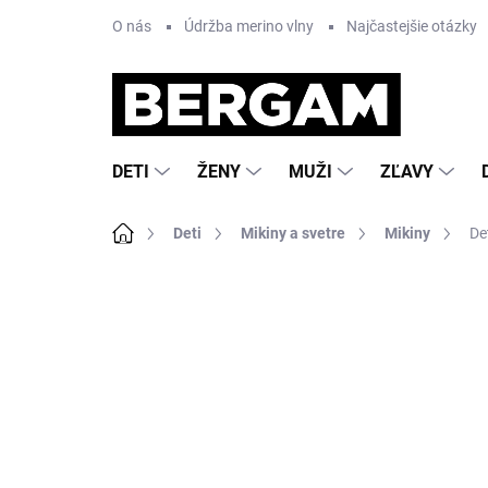
Prejsť
O nás
Údržba merino vlny
Najčastejšie otázky
na
obsah
DETI
ŽENY
MUŽI
ZĽAVY
Domov
Deti
Mikiny a svetre
Mikiny
De
7 hodnotení
Podrobnosti hodnotenia