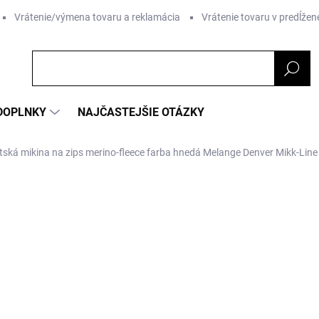
Vrátenie/výmena tovaru a reklamácia
Vrátenie tovaru v predĺžene
DOPLNKY
NAJČASTEJŠIE OTÁZKY
tská mikina na zips merino-fleece farba hnedá Melange Denver Mikk-Line
ZNAČKA:
MIKK-LINE
od
€54,98
Jednotková
ZVOĽTE VARIANT
cena:
Farba