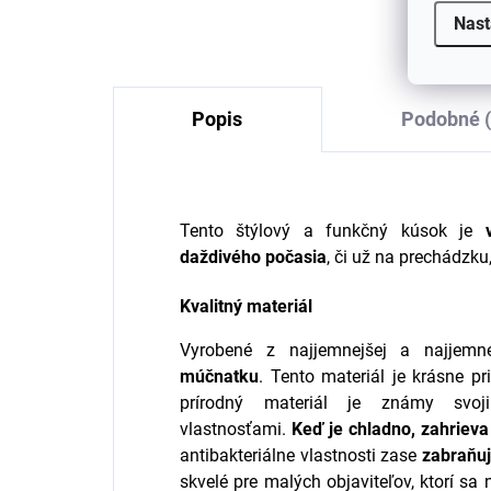
€49,98
od
Nast
Popis
Podobné (
Tento štýlový a funkčný kúsok je
daždivého počasia
, či už na prechádzku
Kvalitný materiál
Vyrobené z najjemnejšej a najjemne
múčnatku
. Tento materiál je krásne pr
prírodný materiál je známy svoj
vlastnosťami.
Keď je chladno, zahrieva
antibakteriálne vlastnosti zase
zabraňu
skvelé pre malých objaviteľov, ktorí s