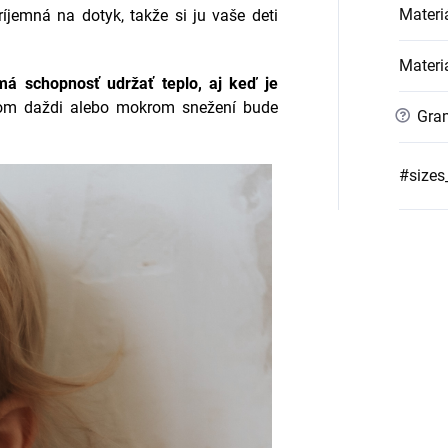
Materi
íjemná na dotyk, takže si ju vaše deti
Materi
má schopnosť udržať teplo, aj keď je
om daždi alebo mokrom snežení bude
?
Gra
#sizes