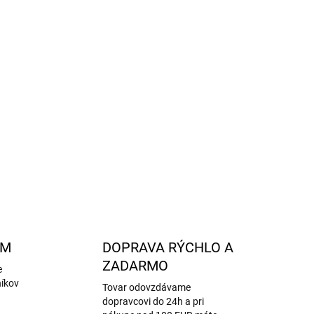
 mikinu Melange Denver od značky
Mikk-line?
sky, ktoré vás určite zaujmú! Více zde.
ov:
Žmolkovanie na merino vlne je bežný jav pri
h výrobkoch a nejedná sa o známku nekvality
.
m krátkych vlákien na povrchu tkaniny a po
iach by sa malo žmolkovanie výrazne znížiť.
Viac
ete
tu
.
OPÝTAŤ SA
STRÁŽIŤ
AM
DOPRAVA RÝCHLO A
ZADARMO
e
níkov
Tovar odovzdávame
dopravcovi do 24h a pri