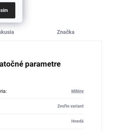
€4,09
asím
skusia
Značka
atočné parametre
ria
:
Mikiny
Zvoľte variant
Hnedá