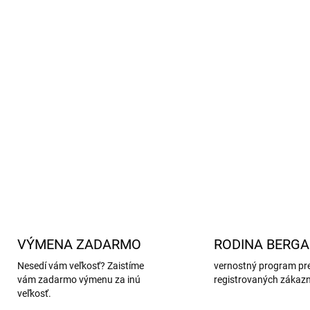
Máte záujem o túto hnedú
Pozrite si ďalšie podobné kú
Upozornenie pre zákazník
vysoko kvalitných vlnenýc
Žmolky vznikajú uvoľnení
niekoľkých noseniach a pran
informácií o tejto téme nájd
DETAILNÉ INFORMÁCIE
VÝMENA ZADARMO
RODINA BERG
Nesedí vám veľkosť? Zaistíme
vernostný program pr
vám zadarmo výmenu za inú
registrovaných zákaz
veľkosť.