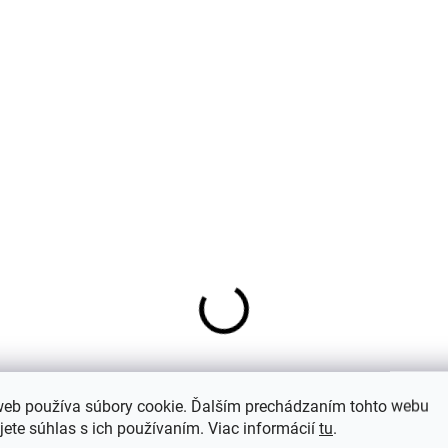
tské merino papuče
Detský nákrčník z mer
web používa súbory cookie. Ďalším prechádzaním tohto webu
edé Melange Denver
vlny Melange Denver
jete súhlas s ich používaním. Viac informácií
tu
.
kk-Line
Mikk-Line