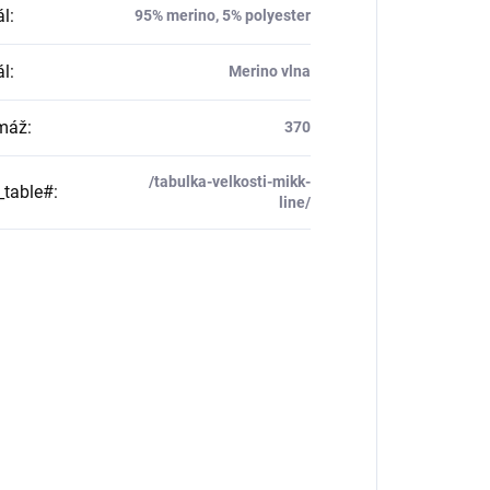
ál
:
95% merino, 5% polyester
ál
:
Merino vlna
máž
:
370
/tabulka-velkosti-mikk-
_table#
:
line/