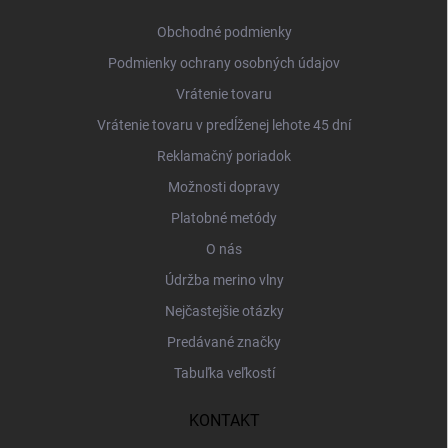
t
i
Obchodné podmienky
e
Podmienky ochrany osobných údajov
Vrátenie tovaru
Vrátenie tovaru v predĺženej lehote 45 dní
Reklamačný poriadok
Možnosti dopravy
Platobné metódy
O nás
Údržba merino vlny
Nejčastejšie otázky
Predávané značky
Tabuľka veľkostí
KONTAKT