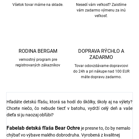
Všetok tovar máme na sklade.
Nesedí vám veľkosť? Zaistíme
vám zadarmo výmenu za inú
veľkosť.
RODINA BERGAM
DOPRAVA RÝCHLO A
ZADARMO
vernostný program pre
registrovaných zákazníkov
Tovar odovzdávame dopravcovi
do 24h a pri nákupe nad 100 EUR
máte dopravu zadarmo.
Hľadáte detskú fľašu, ktorá sa hodí do škôlky, školy aj na výlety?
Chcete niečo, čo nebude tiecť v batohu, vydrží celý deň a vaše
dieťa si ju naozaj obľúbi?
Fabelab detská fľaša Bear Ochre
je presne to, čo by nemalo
chýbať vo výbave malého dobrodruha. Vyrobená z kvalitnej