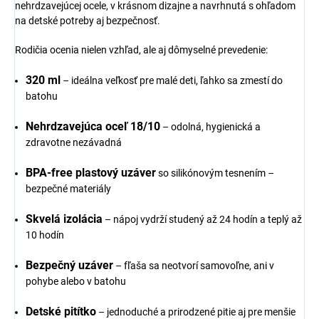
nehrdzavejúcej ocele, v krásnom dizajne a navrhnutá s ohľadom
na detské potreby aj bezpečnosť.
Rodičia ocenia nielen vzhľad, ale aj dômyselné prevedenie:
320 ml
– ideálna veľkosť pre malé deti, ľahko sa zmestí do
batohu
Nehrdzavejúca oceľ 18/10
– odolná, hygienická a
zdravotne nezávadná
BPA-free plastový uzáver
so silikónovým tesnením –
bezpečné materiály
Skvelá izolácia
– nápoj vydrží studený až 24 hodín a teplý až
10 hodín
Bezpečný uzáver
– fľaša sa neotvorí samovoľne, ani v
pohybe alebo v batohu
Detské pitítko
– jednoduché a prirodzené pitie aj pre menšie