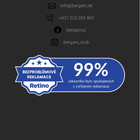
info
@
bergam.sk
+421 222 205 463
bergamcz
bergam_czsk