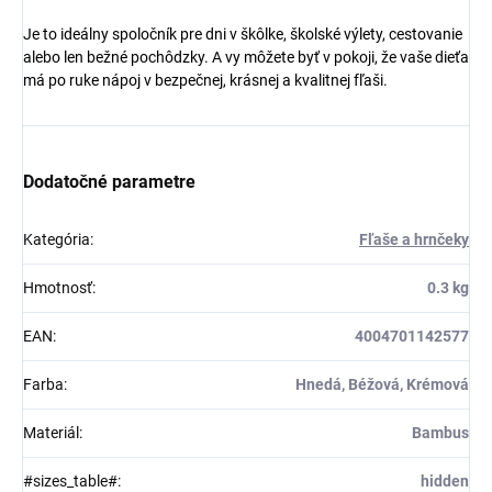
Je to ideálny spoločník pre dni v škôlke, školské výlety, cestovanie
alebo len bežné pochôdzky. A vy môžete byť v pokoji, že vaše dieťa
má po ruke nápoj v bezpečnej, krásnej a kvalitnej fľaši.
Dodatočné parametre
Kategória
:
Fľaše a hrnčeky
Hmotnosť
:
0.3 kg
EAN
:
4004701142577
Farba
:
Hnedá, Béžová, Krémová
Materiál
:
Bambus
#sizes_table#
:
hidden