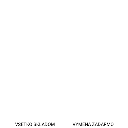
Ručné umývanie teplou vodou a jemnou hubkou
Možno vyčistiť horúcou vodou s trochou octu
Nevhodná do umývačky riadu – zhoršuje izolačný
účinok
Nevhodná pre sýtené nápoje a slané polievky
Nie je určená pre deti do 4 rokov
Spĺňa prísne EU normy pre kontakt s potravinami
(LFGB, DG CCRF)
DETAILNÉ INFORMÁCIE
OPÝTAŤ SA
STRÁŽIŤ
VŠETKO SKLADOM
VÝMENA ZADARMO