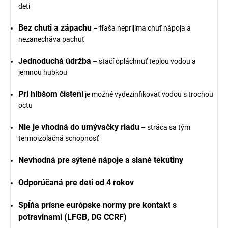
deti
Bez chuti a zápachu
– fľaša neprijíma chuť nápoja a
nezanecháva pachuť
Jednoduchá údržba
– stačí opláchnuť teplou vodou a
jemnou hubkou
Pri hlbšom čistení
je možné vydezinfikovať vodou s trochou
octu
Nie je vhodná do umývačky riadu
– stráca sa tým
termoizolačná schopnosť
Nevhodná pre sýtené nápoje a slané tekutiny
Odporúčaná pre deti od 4 rokov
Spĺňa prísne európske normy pre kontakt s
potravinami (LFGB, DG CCRF)