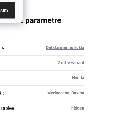
asím
atočné parametre
ria
:
Detská merino kukla
Zvoľte variant
Hnedá
ál
:
Merino vlna, Bavlna
_table#
:
hidden