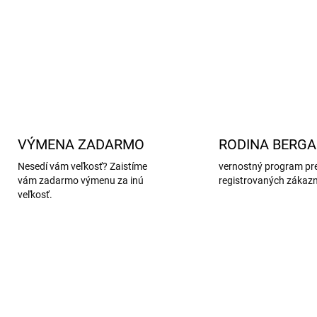
Nežehlite. Chemické čiste
DETAILNÉ INFORMÁCIE
VÝMENA ZADARMO
RODINA BERG
Nesedí vám veľkosť? Zaistíme
vernostný program pr
vám zadarmo výmenu za inú
registrovaných zákaz
veľkosť.