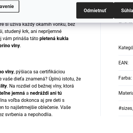
avenie
Odmietnuť
Súhl
Dod
oré si užíva každý okamih vonku, bez
, studený krk, ani nepríjemné
oj vám prináša táto
pletená kukla
rino vlny
.
Kategó
EAN
:
no vlny
, pýšiaca sa certifikáciou
Farba
:
re vaše dieťa znamená? Úplnú istotu, že
lity
. Na rozdiel od bežnej vlny, ktorá
teľne jemná
a
nedráždi ani tú
Materi
álna voľba dokonca aj pre deti s
len to najšetrnejšie oblečenie. Vaše
#sizes
bez svrbenia a nepohodlia.