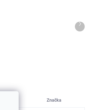
Ďalší
produkt
Detské bambusové
áry
bezšvové ponožky 3 páry
krémové Off White
Minipop
€9,97
kusia
Značka