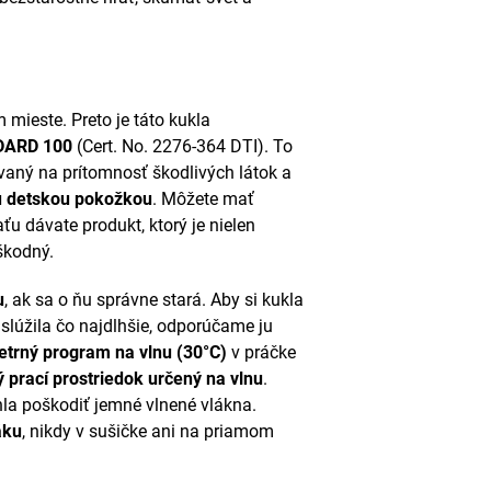
 mieste. Preto je táto kukla
DARD 100
(Cert. No. 2276-364 DTI). To
vaný na prítomnosť škodlivých látok a
u detskou pokožkou
. Môžete mať
ťu dávate produkt, ktorý je nielen
škodný.
u
, ak sa o ňu správne stará. Aby si kukla
slúžila čo najdlhšie, odporúčame ju
etrný program na vlnu (30°C)
v práčke
 prací prostriedok určený na vlnu
.
hla poškodiť jemné vlnené vlákna.
áku
, nikdy v sušičke ani na priamom