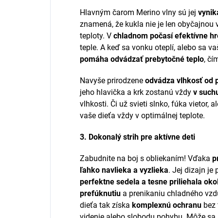
Hlavným čarom Merino vlny sú jej
vynik
znamená, že kukla nie je len obyčajnou 
teploty. V
chladnom počasí efektívne hr
teple. A keď sa vonku oteplí, alebo sa va
pomáha odvádzať prebytočné teplo
, č
Navyše prirodzene
odvádza vlhkosť od 
jeho hlavička a krk zostanú vždy
v such
vlhkosti. Či už svieti slnko, fúka vietor,
vaše dieťa vždy v optimálnej teplote.
3. Dokonalý strih pre aktívne deti
Zabudnite na boj s obliekaním! Vďaka
p
ľahko navlieka a vyzlieka
. Jej dizajn j
perfektne sedela a tesne priliehala oko
prefúknutiu
a prenikaniu chladného vzd
dieťa tak získa
komplexnú ochranu
bez 
videnie alebo slobodu pohybu. Môže sa 