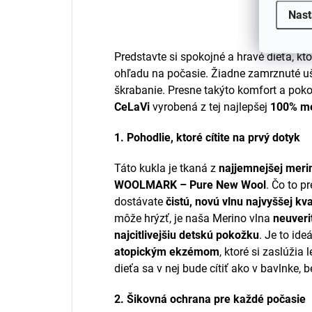
Nast
Predstavte si spokojné a hravé dieťa, kt
ohľadu na počasie. Žiadne zamrznuté uši
škrabanie. Presne takýto komfort a pok
CeLaVi
vyrobená z tej najlepšej
100% me
1. Pohodlie, ktoré cítite na prvý dotyk
Táto kukla je tkaná z
najjemnejšej meri
WOOLMARK – Pure New Wool
. Čo to p
dostávate
čistú, novú vlnu najvyššej kva
môže hrýzť, je naša Merino vlna
neuveri
najcitlivejšiu detskú pokožku
. Je to ide
atopickým ekzémom
, ktoré si zaslúžia 
dieťa sa v nej bude cítiť ako v bavlnke, 
2. Šikovná ochrana pre každé počasie