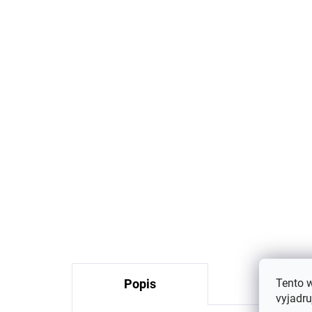
Prací gél na vlnu a jemnú
De
bielizeň levandule 1 l
be
Greenatural
či
€7,98
Tento 
Popis
Podobné 
vyjadru