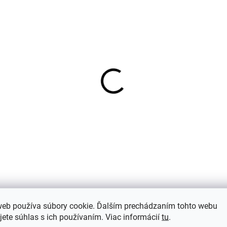
tské bambusové
Detské bambusové
zšvové ponožky 3 páry
bezšvové ponožky 3 p
erne Minipop
Chili Pepper Minipop
€9,97
€12,32
web používa súbory cookie. Ďalším prechádzaním tohto webu
(8)
Hodnotenie
Dis
jete súhlas s ich používaním. Viac informácií
tu
.