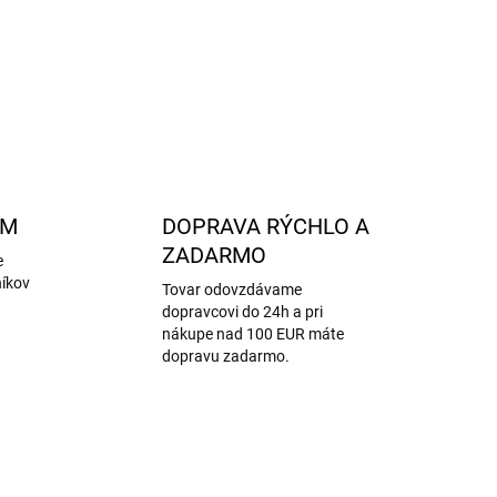
nie je možné, ale iba šetrným spôsobom.
OPÝTAŤ SA
STRÁŽIŤ
AM
DOPRAVA RÝCHLO A
ZADARMO
e
níkov
Tovar odovzdávame
dopravcovi do 24h a pri
nákupe nad 100 EUR máte
dopravu zadarmo.