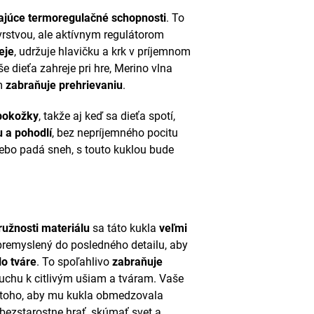
ajúce termoregulačné schopnosti
. To
vrstvou, ale aktívnym regulátorom
eje
, udržuje hlavičku a krk v príjemnom
še dieťa zahreje pri hre, Merino vlna
ím
zabraňuje prehrievaniu
.
pokožky
, takže aj keď sa dieťa spotí,
u a pohodlí
, bez nepríjemného pocitu
 alebo padá sneh, s touto kuklou bude
ružnosti materiálu
sa táto kukla
veľmi
e premyslený do posledného detailu, aby
lo tváre
. To spoľahlivo
zabraňuje
uchu k citlivým ušiam a tváram. Vaše
toho, aby mu kukla obmedzovala
bezstarostne hrať, skúmať svet a