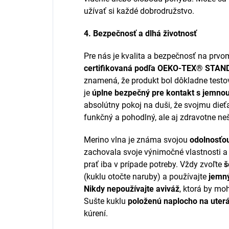
užívať si každé dobrodružstvo.
4. Bezpečnosť a dlhá životnosť
Pre nás je kvalita a bezpečnosť na prvom
certifikovaná podľa OEKO-TEX® STAN
znamená, že produkt bol dôkladne testo
je
úplne bezpečný pre kontakt s jemno
absolútny pokoj na duši, že svojmu dieťa
funkčný a pohodlný, ale aj zdravotne ne
Merino vlna je známa svojou
odolnosťo
zachovala svoje výnimočné vlastnosti a 
prať iba v prípade potreby. Vždy zvoľte
š
(kuklu otočte naruby) a používajte
jemný
Nikdy nepoužívajte aviváž
, ktorá by mo
Sušte kuklu
položenú naplocho na uter
kúrení.