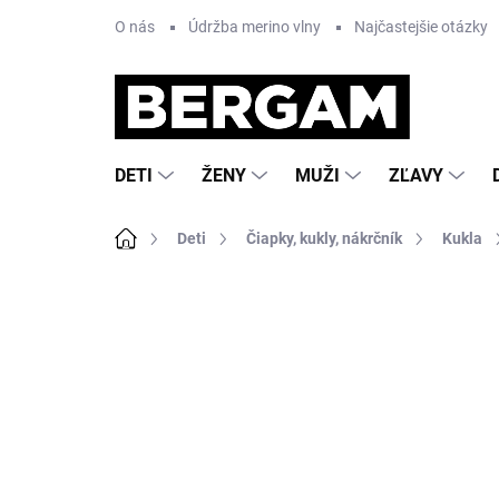
Prejsť
O nás
Údržba merino vlny
Najčastejšie otázky
na
obsah
DETI
ŽENY
MUŽI
ZĽAVY
Domov
Deti
Čiapky, kukly, nákrčník
Kukla
Neohodnotené
Podrobnosti hodnote