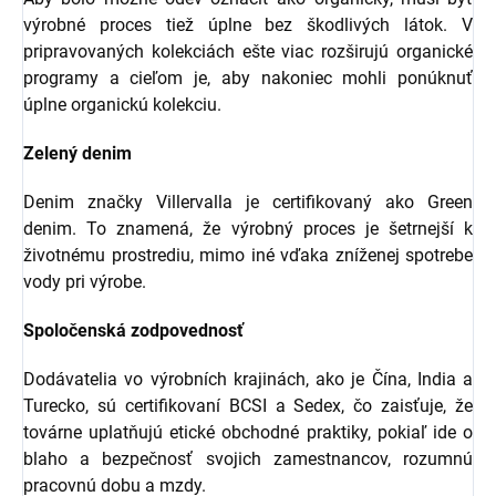
výrobné proces tiež úplne bez škodlivých látok. V
pripravovaných kolekciách ešte viac rozširujú organické
programy a cieľom je, aby nakoniec mohli ponúknuť
úplne organickú kolekciu.
Zelený denim
Denim značky Villervalla je certifikovaný ako Green
denim. To znamená, že výrobný proces je šetrnejší k
životnému prostrediu, mimo iné vďaka zníženej spotrebe
vody pri výrobe.
Spoločenská zodpovednosť
Dodávatelia vo výrobních krajinách, ako je Čína, India a
Turecko, sú certifikovaní BCSI a Sedex, čo zaisťuje, že
továrne uplatňujú etické obchodné praktiky, pokiaľ ide o
blaho a bezpečnosť svojich zamestnancov, rozumnú
pracovnú dobu a mzdy.