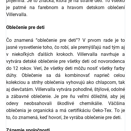
príjemná. Je to značka, ktorá je na strane detí. To všetko
je patrné na farebnom a hravom detskom oblečení
Villervalla.
Oblečenie pre deti
Čo znamená “oblečenie pre deti”? V prvom rade je to
jasné vysvetlenie toho, čo robí, ale premýšľajú nad tým aj
v niekoľkých ďalších krokoch. Villervalla navrhuje a
vytvára detské oblečenie pre všetky deti od novorodenca
do 12 rokov. Verí, že všetky deti môžu nosiť všetky farby
dúhy. Oblečenie sa dá kombinovať naprieč celou
kolekciou a strihy oblečenia vyhovujú ako chlapcom, tak
aj dievčatám. Villervalla vytvára pohodlné, štýlové, odolné
a zábavné oblečenie. Je pre ňu veľmi dôležité, aby jej
odevy neobsahovali škodlivé chemikálie. Väčšina
oblečenia je organická a má certifikáciu Oeko-Tex. To je
to, čo znamená, keď hovorí, že vyrába oblečenie pre deti.
Zázemie spoločnosti