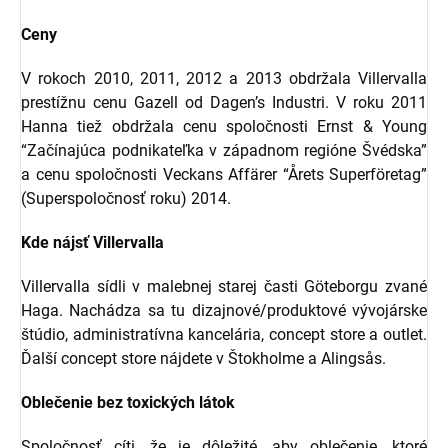
Ceny
V rokoch 2010, 2011, 2012 a 2013 obdržala Villervalla
prestížnu cenu Gazell od Dagen’s Industri. V roku 2011
Hanna tiež obdržala cenu spoločnosti Ernst & Young
“Začínajúca podnikateľka v západnom regióne Švédska”
a cenu spoločnosti Veckans Affärer “Årets Superföretag”
(Superspoločnosť roku) 2014.
Kde nájsť Villervalla
Villervalla sídli v malebnej starej časti Göteborgu zvané
Haga. Nachádza sa tu dizajnové/produktové vývojárske
štúdio, administratívna kancelária, concept store a outlet.
Ďalší concept store nájdete v Štokholme a Alingsås.
Oblečenie bez toxických látok
Spoločnosť cíti, že je dôležité, aby oblečenie, ktoré