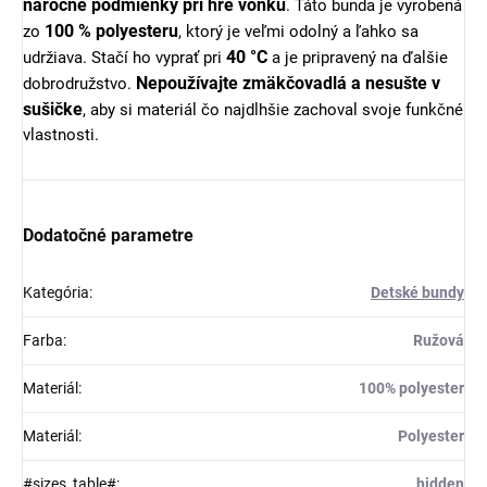
náročné podmienky pri hre vonku
. Táto bunda je vyrobená
100 % polyesteru
zo
, ktorý je veľmi odolný a ľahko sa
40 °C
udržiava. Stačí ho vyprať pri
a je pripravený na ďalšie
Nepoužívajte zmäkčovadlá a nesušte v
dobrodružstvo.
sušičke
, aby si materiál čo najdlhšie zachoval svoje funkčné
vlastnosti.
Dodatočné parametre
Kategória
:
Detské bundy
Farba
:
Ružová
Materiál
:
100% polyester
Materiál
:
Polyester
#sizes_table#
:
hidden