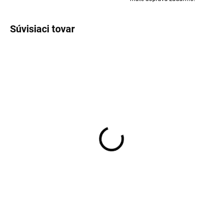
Súvisiaci tovar
Detská mikina na zips
Merino body detské dlhý
merino-fleece farba
rukáv ružové dry rose
ružová Twilight Mauve
Lucca Wheat
Mikk-Line
€54,85
€35,45
od