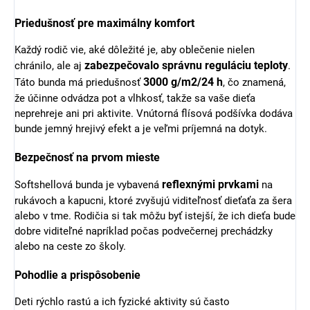
Priedušnosť pre maximálny komfort
Každý rodič vie, aké dôležité je, aby oblečenie nielen
zabezpečovalo správnu reguláciu teploty
chránilo, ale aj
.
3000 g/m2/24 h
Táto bunda má priedušnosť
, čo znamená,
že účinne odvádza pot a vlhkosť, takže sa vaše dieťa
neprehreje ani pri aktivite. Vnútorná flísová podšívka dodáva
bunde jemný hrejivý efekt a je veľmi príjemná na dotyk.
Bezpečnosť na prvom mieste
reflexnými prvkami
Softshellová bunda je vybavená
na
rukávoch a kapucni, ktoré zvyšujú viditeľnosť dieťaťa za šera
alebo v tme. Rodičia si tak môžu byť istejší, že ich dieťa bude
dobre viditeľné napríklad počas podvečernej prechádzky
alebo na ceste zo školy.
Pohodlie a prispôsobenie
Deti rýchlo rastú a ich fyzické aktivity sú často