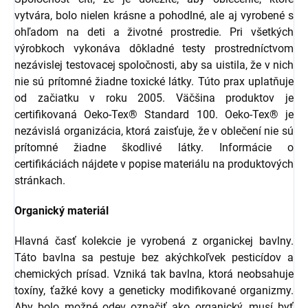
vytvára, bolo nielen krásne a pohodlné, ale aj vyrobené s
ohľadom na deti a životné prostredie. Pri všetkých
výrobkoch vykonáva dôkladné testy prostredníctvom
nezávislej testovacej spoločnosti, aby sa uistila, že v nich
nie sú prítomné žiadne toxické látky. Túto prax uplatňuje
od začiatku v roku 2005. Väčšina produktov je
certifikovaná Oeko-Tex® Standard 100. Oeko-Tex® je
nezávislá organizácia, ktorá zaisťuje, že v oblečení nie sú
prítomné žiadne škodlivé látky. Informácie o
certifikáciách nájdete v popise materiálu na produktových
stránkach.
Organický materiál
Hlavná časť kolekcie je vyrobená z organickej bavlny.
Táto bavlna sa pestuje bez akýchkoľvek pesticídov a
chemických prísad. Vzniká tak bavlna, ktorá neobsahuje
toxíny, ťažké kovy a geneticky modifikované organizmy.
Aby bolo možné odev označiť ako organický, musí byť