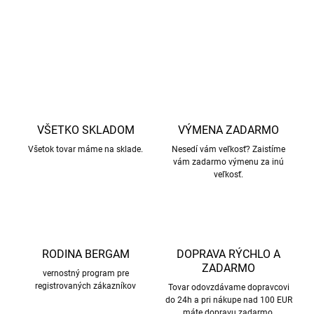
DETAILNÉ INFORMÁCIE
OPÝTAŤ SA
STRÁŽIŤ
VŠETKO SKLADOM
VÝMENA ZADARMO
Všetok tovar máme na sklade.
Nesedí vám veľkosť? Zaistíme
vám zadarmo výmenu za inú
veľkosť.
RODINA BERGAM
DOPRAVA RÝCHLO A
ZADARMO
vernostný program pre
registrovaných zákazníkov
Tovar odovzdávame dopravcovi
do 24h a pri nákupe nad 100 EUR
máte dopravu zadarmo.