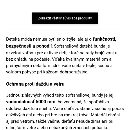
Zobraziť všetky súvisiace produkty
funkčnosti,
Detská móda nemusí byť len o štýle, ale aj o
bezpečnosti a pohodlí
. Softshellová detská bunda je
skvelou voľbou pre aktívne deti, ktoré sa rady hrajú vonku
bez ohľadu na počasie. Vďaka kvalitným materiálom a
premysleným detailom udrží vaše dieťa v teple, suchu a
voľnom pohybe pri každom dobrodružstve.
Ochrana proti dažďu a vetru
Jednou z hlavných výhod tejto softshellovej bundy je jej
vodoodolnosť 5000 mm,
čo znamená, že spoľahlivo
odoláva dažďu a snehu. Vaše dieťa zostane v suchu aj počas
daždivých dní alebo pri hre na mokrej tráve. Materiál chráni
aj pred vetrom, takže vášmu dieťaťu nebude zima ani pri
silnejšom vetre alebo nečakaných zmenách počasia.