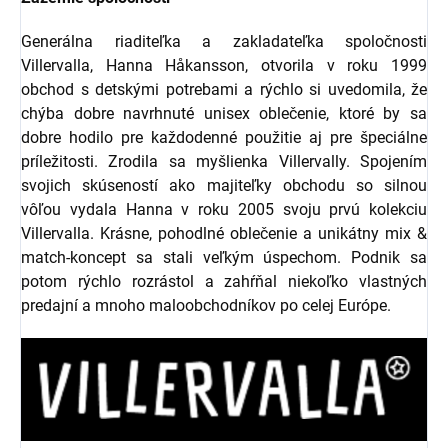
Generálna riaditeľka a zakladateľka spoločnosti
Villervalla, Hanna Håkansson, otvorila v roku 1999
obchod s detskými potrebami a rýchlo si uvedomila, že
chýba dobre navrhnuté unisex oblečenie, ktoré by sa
dobre hodilo pre každodenné použitie aj pre špeciálne
príležitosti. Zrodila sa myšlienka Villervally. Spojením
svojich skúseností ako majiteľky obchodu so silnou
vôľou vydala Hanna v roku 2005 svoju prvú kolekciu
Villervalla. Krásne, pohodlné oblečenie a unikátny mix &
match-koncept sa stali veľkým úspechom. Podnik sa
potom rýchlo rozrástol a zahŕňal niekoľko vlastných
predajní a mnoho maloobchodníkov po celej Európe.