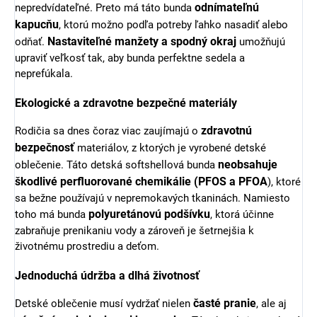
odnímateľnú
nepredvídateľné. Preto má táto bunda
kapucňu
, ktorú možno podľa potreby ľahko nasadiť alebo
Nastaviteľné manžety a spodný okraj
odňať.
umožňujú
upraviť veľkosť tak, aby bunda perfektne sedela a
neprefúkala.
Ekologické a zdravotne bezpečné materiály
zdravotnú
Rodičia sa dnes čoraz viac zaujímajú o
bezpečnosť
materiálov, z ktorých je vyrobené detské
neobsahuje
oblečenie. Táto detská softshellová bunda
škodlivé perfluorované chemikálie (PFOS a PFOA
), ktoré
sa bežne používajú v nepremokavých tkaninách. Namiesto
polyuretánovú podšívku
toho má bunda
, ktorá účinne
zabraňuje prenikaniu vody a zároveň je šetrnejšia k
životnému prostrediu a deťom.
Jednoduchá údržba a dlhá životnosť
časté pranie
Detské oblečenie musí vydržať nielen
, ale aj