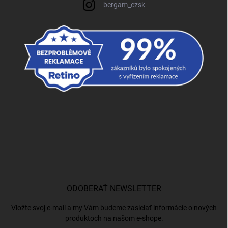
bergam_czsk
ODOBERAŤ NEWSLETTER
Vložte svoj e-mail a my Vám budeme zasielať informácie o nových
produktoch na našom e-shope.