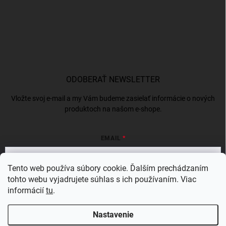
ODOBERAŤ NEWSLETTER
Vložte svoj e-mail a my Vám budeme zasielať informácie o nových
produktoch na našom e-shope.
EMAIL
Tento web používa súbory cookie. Ďalším prechádzaním
tohto webu vyjadrujete súhlas s ich používaním. Viac
Vložením e-mailu súhlasíte s
podmienkami ochrany osobných údajov
informácií
tu
.
Prihlásiť sa
Nastavenie