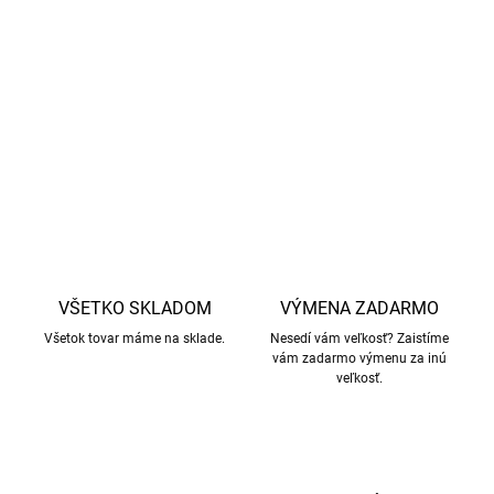
podľa štandardu Responsible Wool Standard (RWS),
čo
zaručuje etické zaobchádzanie so zvieratami a žiadny
mulesing.
DETAILNÉ INFORMÁCIE
OPÝTAŤ SA
STRÁŽIŤ
VŠETKO SKLADOM
VÝMENA ZADARMO
Všetok tovar máme na sklade.
Nesedí vám veľkosť? Zaistíme
vám zadarmo výmenu za inú
veľkosť.