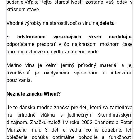
sušenie.Vďaka tejto starostlivosti zostane váš odev v
krásnom stave.
Vhodné výrobky na starostlivosť o vlnu nájdete
tu
.
S
odstránením výraznejších škvŕn neotáľajte
,
odporúčame predprať v čo najkratšom možnom čase
pomocou žlčového mydla v studenej vode.
Merino vlna je veľmi jemný prírodný materiál a jej
trvanlivosť je ovplyvnená spôsobom a intenzitou
používania.
Neznáte značku
Wheat?
Je to dánska módna značka pre deti, ktorá sa zameriava
na prírodné vlákna s jedinečným škandinávskym
dizajnom. Značku založili v roku 2002 Charlotte a Peter.
Manželia majú 3 deti a vedia, čo je potrebné. Ich
oblečenie ponúka optimálne pohodlie a funkčnosť.