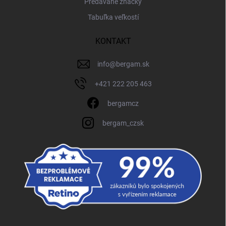
Predávané značky
Tabuľka veľkostí
KONTAKT
info
@
bergam.sk
+421 222 205 463
bergamcz
bergam_czsk