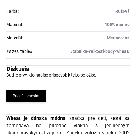
Farba
:
Ružová
Materiál
:
100% merino
Materiál
:
Merino vlna
#sizes_table#
:
/tabulka-velkosti-body-wheat/
Diskusia
Buďte prvý, kto napíše príspevok k tejto položke.
Pridať komentár
Wheat je dánska módna
značka pre deti, ktorá sa
zameriava na prírodné vlákna s jedinečným
škandinávskym dizajnom. Značku založili v roku 2002