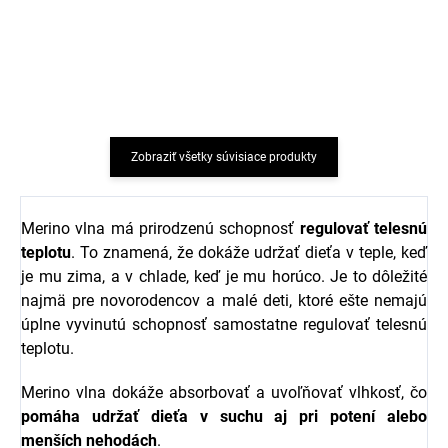
kusy ružová dry rose
WHEAT
FELIX WHEAT
€30,82
od
€35,06
Zobraziť všetky súvisiace produkty
Merino vlna má prirodzenú schopnosť
regulovať telesnú
teplotu
. To znamená, že dokáže udržať dieťa v teple, keď
je mu zima, a v chlade, keď je mu horúco. Je to dôležité
najmä pre novorodencov a malé deti, ktoré ešte nemajú
úplne vyvinutú schopnosť samostatne regulovať telesnú
teplotu.
Merino vlna dokáže absorbovať a uvoľňovať vlhkosť, čo
pomáha udržať dieťa v suchu aj pri potení alebo
menších nehodách
.