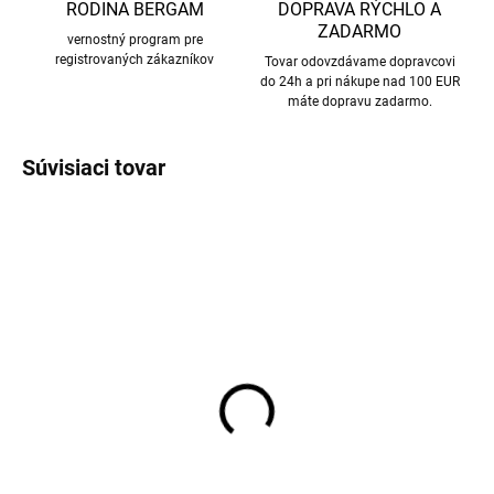
RODINA BERGAM
DOPRAVA RÝCHLO A
ZADARMO
vernostný program pre
registrovaných zákazníkov
Tovar odovzdávame dopravcovi
do 24h a pri nákupe nad 100 EUR
máte dopravu zadarmo.
Súvisiaci tovar
Detské merino legíny
Kukla z merino vlny 2
ružové dry rose Agi