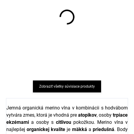
Rastúce nohavice vínový
Detské legíny
melír z merino vlny,
merino/bavlna/hodváb
bavlny a hodvábu
Cosilna vínový melír
Cosilana
€20,17
€23,19
od
od
Zobraziť všetky súvisiace produkty
Jemná organická merino vlna v kombinácii s hodvábom
vytvára zmes, ktorá je vhodná pre
atopikov
, osoby
trpiace
ekzémami
a osoby s
citlivou
pokožkou. Merino vlna v
najlepšej
organickej
kvalite
je
mäkká
a
priedušná
. Body