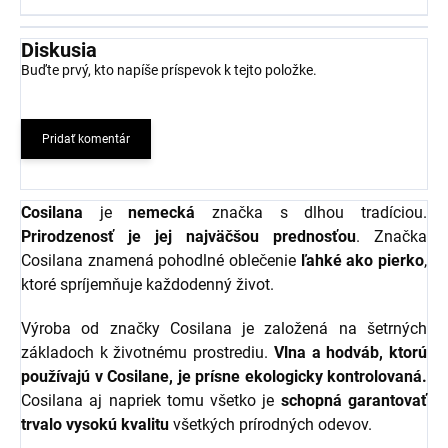
Diskusia
Buďte prvý, kto napíše príspevok k tejto položke.
Pridať komentár
Cosilana
je
nemecká
značka s dlhou tradíciou.
Prirodzenosť je jej najväčšou prednosťou
. Značka
Cosilana znamená pohodlné oblečenie
ľahké ako pierko
,
ktoré spríjemňuje každodenný život.
Výroba od značky Cosilana je založená na šetrných
základoch k životnému prostrediu.
Vlna a hodváb, ktorú
používajú v Cosilane, je prísne ekologicky kontrolovaná.
Cosilana aj napriek tomu všetko je
schopná garantovať
trvalo vysokú kvalitu
všetkých prírodných odevov.