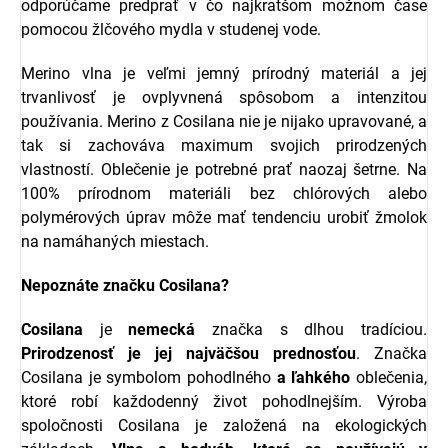
odporúčame predprať v čo najkratšom možnom čase
pomocou žlčového mydla v studenej vode.
Merino vlna je veľmi jemný prírodný materiál a jej
trvanlivosť je ovplyvnená spôsobom a intenzitou
používania.
Merino z Cosilana nie je nijako upravované, a
tak si zachováva maximum svojich prirodzených
vlastností. Oblečenie je potrebné prať naozaj šetrne. Na
100% prírodnom materiáli bez chlórových alebo
polymérových úprav môže mať tendenciu urobiť žmolok
na namáhaných miestach.
Nepoznáte značku Cosilana?
Cosilana
je
nemecká
značka s dlhou tradíciou.
Prirodzenosť je jej najväčšou prednosťou
. Značka
Cosilana je symbolom pohodlného
a
ľahkého
oblečenia,
ktoré robí každodenný život pohodlnejším. Výroba
spoločnosti Cosilana je založená na ekologických