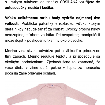
s krátkym rukávom od značky COSILANA využijete do
autosedačky
,
nosiča
i
kočíka
.
Vďaka unikátnemu strihu body vydržia najmenej dve
veľkosti.
Praktické patentky v rozkroku, vďaka ktorým
dieťa nikdy nebude ťahať za chrbát. Cvočky prosím nikdy
nerozopínajte ťahom za látku. Pri neopatrnej manipulácii
môže dôjsť k poškodeniu tkaniny okolo cvočku.
Merino vlna
skvele odvádza pot a vlhkosť a prirodzene
tlmí zápach. Merino reguluje teplotu a prispôsobuje sa
okolitým podmienkam. Zjednodušene to znamená, že
vaše dieťa v zime udrží pekne v teple, za horúceho
počasia zase príjemne ochladí.