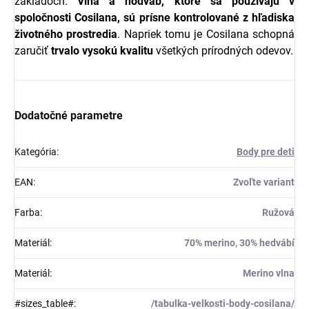
základoch.
Vlna a hodváb, ktoré sa používajú v
spoločnosti Cosilana, sú prísne kontrolované z hľadiska
životného prostredia
. Napriek tomu je Cosilana schopná
zaručiť
trvalo
vysokú
kvalitu
všetkých prírodných odevov.
Dodatočné parametre
Kategória
:
Body pre deti
EAN
:
Zvoľte variant
Farba
:
Ružová
Materiál
:
70% merino, 30% hedvábí
Materiál
:
Merino vlna
#sizes_table#
:
/tabulka-velkosti-body-cosilana/