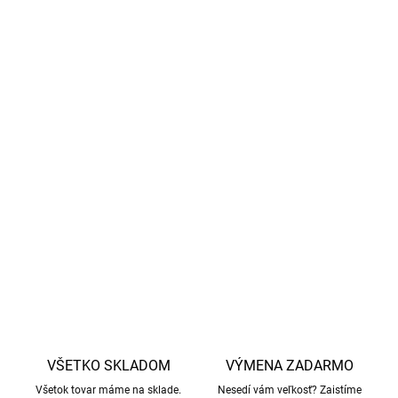
Detské merino body má
prirodzené antibakteriálne
vlastnosti
.
Merino vlna sama o sebe nepriamo zabraňuje
poteniu tým, že pomáha regulovať telesnú teplotu.
Pozor, ale
nezabráni
to
samotnému procesu potenia,
čo je prirodzená funkcia tela na reguláciu teploty
.
Vďaka certifikácii
GOTS
sa značka Cosilana zaviazala, že
nebude používať mulesing.
DETAILNÉ INFORMÁCIE
OPÝTAŤ SA
STRÁŽIŤ
VŠETKO SKLADOM
VÝMENA ZADARMO
Všetok tovar máme na sklade.
Nesedí vám veľkosť? Zaistíme