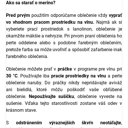
Ako sa starať o merino?
Pred prvým
použitím odporúčame oblečenie vždy
vyprať
vo vhodnom pracom prostriedku na vlnu.
Najmä ak si
vyberiete prací prostriedok s l
anolinon, oblečenie je
okamžite mäkšie a nehryzie.
Pri prvom praní oblečenia ho
perte oddelene alebo s podobne farebným oblečením,
pretože farba sa môže uvoľniť a spôsobiť zafarbenie inak
farebného oblečenia.
Oblečenie môžete prať v
práčke
v programe pre vlnu pri
30 °C
. Používajte iba
pracie prostriedky na vlnu
a perte
oblečenie naruby. Do práčky nikdy nepridávajte aviváž
ani bielidlá, ktoré môžu poškodiť vaše obľúbené
oblečenie.
Nepoužívajte sušičku
, oblečenie vyveste na
sušenie. Vďaka tejto starostlivosti zostane váš odev v
krásnom stave.
S
odstránením výraznejších škvŕn neotáľajte
,