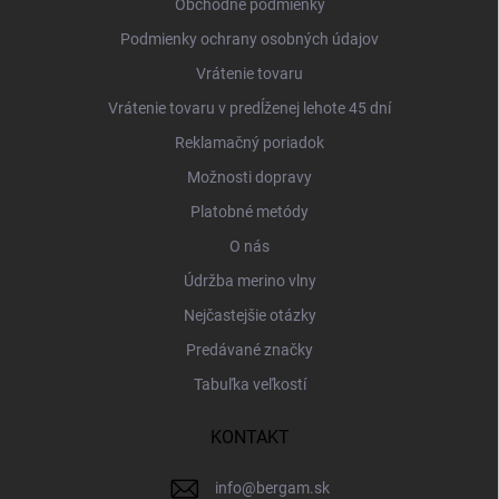
i
Obchodné podmienky
e
Podmienky ochrany osobných údajov
Vrátenie tovaru
Vrátenie tovaru v predĺženej lehote 45 dní
Reklamačný poriadok
Možnosti dopravy
Platobné metódy
O nás
Údržba merino vlny
Nejčastejšie otázky
Predávané značky
Tabuľka veľkostí
KONTAKT
info
@
bergam.sk