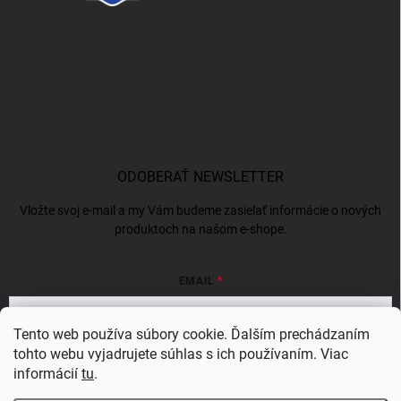
ODOBERAŤ NEWSLETTER
Vložte svoj e-mail a my Vám budeme zasielať informácie o nových
produktoch na našom e-shope.
EMAIL
Tento web používa súbory cookie. Ďalším prechádzaním
tohto webu vyjadrujete súhlas s ich používaním. Viac
Vložením e-mailu súhlasíte s
podmienkami ochrany osobných údajov
informácií
tu
.
Prihlásiť sa