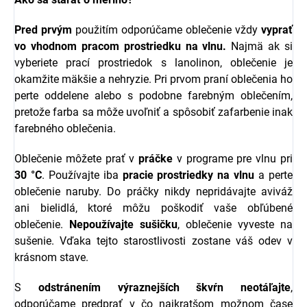
Pred prvým
použitím odporúčame oblečenie vždy
vyprať
vo vhodnom pracom prostriedku na vlnu.
Najmä ak si
vyberiete prací prostriedok s l
anolinon, oblečenie je
okamžite mäkšie a nehryzie.
Pri prvom praní oblečenia ho
perte oddelene alebo s podobne farebným oblečením,
pretože farba sa môže uvoľniť a spôsobiť zafarbenie inak
farebného oblečenia.
Oblečenie môžete prať v
práčke
v programe pre vlnu pri
30 °C
. Používajte iba
pracie prostriedky na vlnu
a perte
oblečenie naruby. Do práčky nikdy nepridávajte aviváž
ani bielidlá, ktoré môžu poškodiť vaše obľúbené
oblečenie.
Nepoužívajte sušičku
, oblečenie vyveste na
sušenie. Vďaka tejto starostlivosti zostane váš odev v
krásnom stave.
S
odstránením výraznejších škvŕn neotáľajte
,
odporúčame predprať v čo najkratšom možnom čase