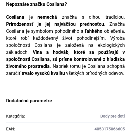
Nepoznáte značku Cosilana?
Cosilana
je
nemecká
značka s dlhou tradíciou.
Prirodzenosť je jej najväčšou prednosťou
. Značka
Cosilana je symbolom pohodlného
a
ľahkého
oblečenia,
ktoré robí každodenný život pohodlnejším. Výroba
spoločnosti Cosilana je založená na ekologických
základoch.
Vlna a hodváb, ktoré sa používajú v
spoločnosti Cosilana, sú prísne kontrolované z hľadiska
životného prostredia
. Napriek tomu je Cosilana schopná
zaručiť
trvalo
vysokú
kvalitu
všetkých prírodných odevov.
Dodatočné parametre
Kategória
:
Body pre deti
EAN
:
4053175066605