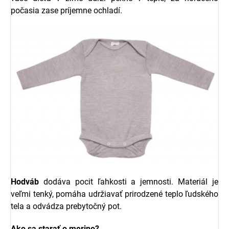
počasia zase príjemne ochladí.
Hodváb
dodáva pocit ľahkosti a jemnosti. Materiál je
veľmi tenký, pomáha udržiavať prirodzené teplo ľudského
tela a odvádza prebytočný pot.
Ako sa starať o merino?