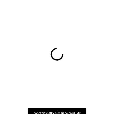
Rastúce bambusové
Rastúce nohavice sivý
nohavice Baby Classic
melír z merino vlny,
Grey Stripe Geggamoja
bavlny a hodvábu
Cosilana
€27,92
€20,17
od
Zobraziť všetky súvisiace produkty