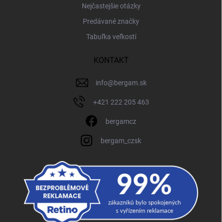
Nejčastejšie otázky
Predávané značky
Tabuľka veľkostí
KONTAKT
info
@
bergam.sk
+421 222 205 463
bergamcz
bergam_czsk