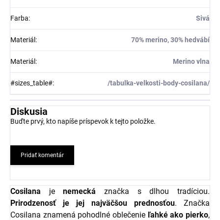
Farba
:
Sivá
Materiál
:
70% merino, 30% hedvábí
Materiál
:
Merino vlna
#sizes_table#
:
/tabulka-velkosti-body-cosilana/
Diskusia
Buďte prvý, kto napíše príspevok k tejto položke.
Pridať komentár
Cosilana
je
nemecká
značka s dlhou tradíciou.
Prirodzenosť je jej najväčšou prednosťou
. Značka
Cosilana znamená pohodlné oblečenie
ľahké ako pierko
,