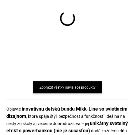
Detské merino ponožky
Detské merino ponožky
Trille SAFA svetloružové
krémové Trille SAFA
€6,80
€7,33
Zobraziť všetky súvisiace produkty
inovatívnu detskú bundu Mikk-Line so svietiacim
Objavte
dizajnom
, ktorá spája štýl, bezpečnosť a funkčnosť. Ideálna na
unikátny svetelný
cesty zo školy aj večerné dobrodružstvá – jej
efekt s powerbankou (nie je súčasťou)
dodá každému dňu