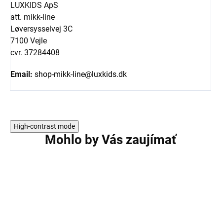
LUXKIDS ApS
att. mikk-line
Løversysselvej 3C
7100 Vejle
cvr. 37284408
Email:
shop-mikk-line@luxkids.dk
High-contrast mode
Mohlo by Vás zaujímať
AKCIA