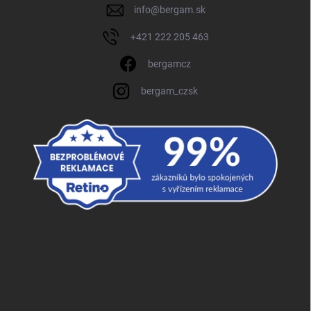
info
@
bergam.sk
+421 222 205 463
bergamcz
bergam_czsk