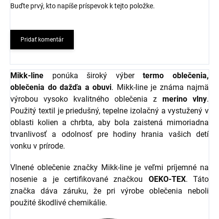
Buďte prvý, kto napíše príspevok k tejto položke.
Pridať komentár
Mikk-line
ponúka široký výber
termo oblečenia,
oblečenia do dažďa a obuvi
. Mikk-line je známa najmä
výrobou vysoko kvalitného oblečenia z
merino vlny
.
Použitý textil je priedušný, tepelne izolačný a vystužený v
oblasti kolien a chrbta, aby bola zaistená mimoriadna
trvanlivosť a odolnosť pre hodiny hrania vašich detí
vonku v prírode.
Vlnené oblečenie značky Mikk-line je veľmi príjemné na
nosenie a je certifikované značkou
OEKO-TEX
. Táto
značka dáva záruku, že pri výrobe oblečenia neboli
použité škodlivé chemikálie.