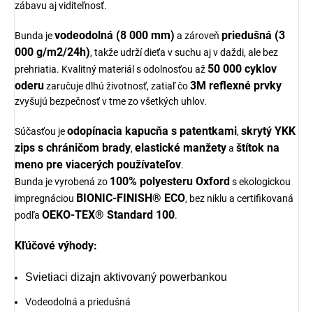
zábavu aj viditeľnosť.
vodeodolná (8 000 mm)
priedušná (3
Bunda je
a zároveň
000 g/m2/24h)
, takže udrží dieťa v suchu aj v daždi, ale bez
50 000 cyklov
prehriatia. Kvalitný materiál s odolnosťou až
oderu
3M reflexné prvky
zaručuje dlhú životnosť, zatiaľ čo
zvyšujú bezpečnosť v tme zo všetkých uhlov.
odopínacia kapucňa s patentkami
skrytý YKK
Súčasťou je
,
zips s chráničom brady
elastické manžety
štítok na
,
a
meno pre viacerých používateľov
.
100% polyesteru Oxford
Bunda je vyrobená zo
s ekologickou
BIONIC-FINISH® ECO
impregnáciou
, bez niklu a certifikovaná
OEKO-TEX® Standard 100
podľa
.
Kľúčové výhody:
Svietiaci dizajn aktivovaný powerbankou
Vodeodolná a priedušná