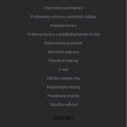
t
i
Obchodné podmienky
e
Podmienky ochrany osobných údajov
Vrátenie tovaru
Vrátenie tovaru v predĺženej lehote 45 dní
Reklamačný poriadok
Možnosti dopravy
Platobné metódy
O nás
Údržba merino vlny
Nejčastejšie otázky
Predávané značky
Tabuľka veľkostí
KONTAKT