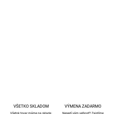
OEKO-TEX® Standard 100
– bezpečný materiál bez
alergénov a škodlivín.
Praktický štítok na meno
– s priestorom pre viac
mien, aby mohla bunda poslúžiť aj ďalšiemu dieťaťu.
Univerzálne použitie
– vhodná do školy, na ihrisko aj
vonkajšie aktivity v zime.
Vrchný materiál
- 100% polyester Oxford,
podšívka
- 100% polyester
DETAILNÉ INFORMÁCIE
OPÝTAŤ SA
STRÁŽIŤ
VŠETKO SKLADOM
VÝMENA ZADARMO
Všetok tovar máme na sklade.
Nesedí vám veľkosť? Zaistíme