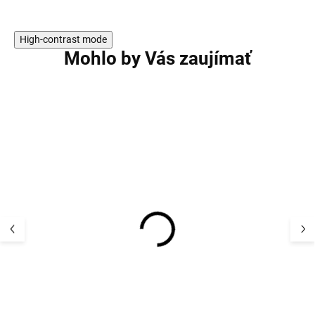
High-contrast mode
Mohlo by Vás zaujímať
5 PACK
5 PACK
5 párov bambusových
5 párov bambus
detských ponožiek
detských ponož
Orchid Haze Minymo
Cocoa Brown M