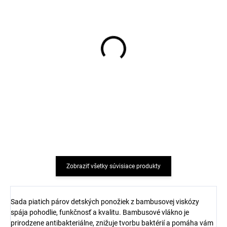
Bavlnené pančucháče s
Detské pančucháče
kvetinovými motívmi
bavlna modré VIKSE
modré SAFA
SAFA
€14,48
€9,65
Zobraziť všetky súvisiace produkty
Sada piatich párov detských ponožiek z bambusovej viskózy
spája pohodlie, funkčnosť a kvalitu. Bambusové vlákno je
prirodzene antibakteriálne, znižuje tvorbu baktérií a pomáha vám