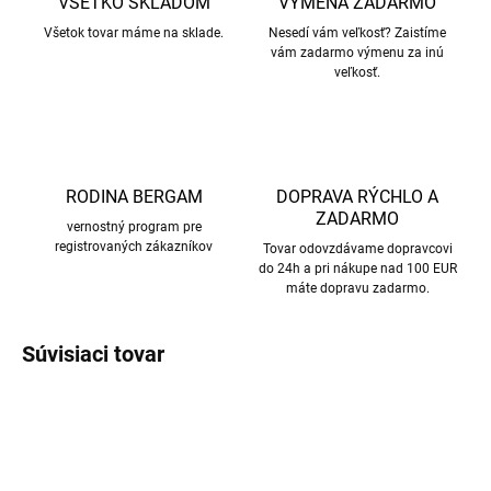
VŠETKO SKLADOM
VÝMENA ZADARMO
Všetok tovar máme na sklade.
Nesedí vám veľkosť? Zaistíme
vám zadarmo výmenu za inú
veľkosť.
RODINA BERGAM
DOPRAVA RÝCHLO A
ZADARMO
vernostný program pre
registrovaných zákazníkov
Tovar odovzdávame dopravcovi
do 24h a pri nákupe nad 100 EUR
máte dopravu zadarmo.
Súvisiaci tovar