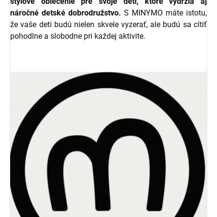
štýlové oblečenie pre svoje deti, ktoré vydržia aj
náročné detské dobrodružstvo.
S MINYMO máte istotu,
že vaše deti budú nielen skvele vyzerať, ale budú sa cítiť
pohodlne a slobodne pri každej aktivite.