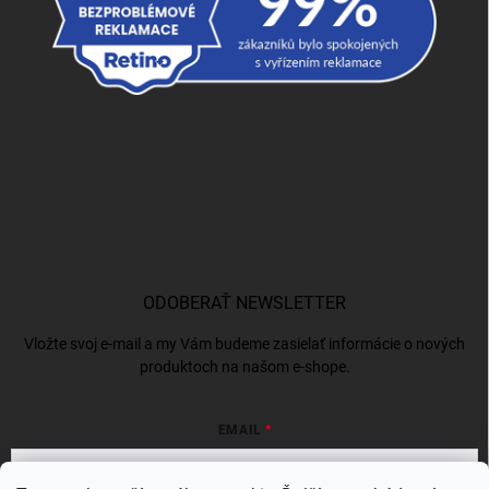
ODOBERAŤ NEWSLETTER
Vložte svoj e-mail a my Vám budeme zasielať informácie o nových
produktoch na našom e-shope.
EMAIL