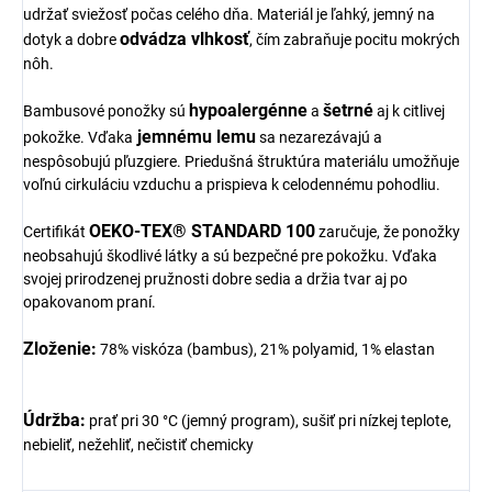
udržať sviežosť počas celého dňa. Materiál je ľahký, jemný na
odvádza vlhkosť
dotyk a dobre
, čím zabraňuje pocitu mokrých
nôh.
hypoalergénne
šetrné
Bambusové ponožky sú
a
aj k citlivej
jemnému lemu
pokožke. Vďaka
sa nezarezávajú a
nespôsobujú pľuzgiere. Priedušná štruktúra materiálu umožňuje
voľnú cirkuláciu vzduchu a prispieva k celodennému pohodliu.
OEKO-TEX® STANDARD 100
Certifikát
zaručuje, že ponožky
neobsahujú škodlivé látky a sú bezpečné pre pokožku. Vďaka
svojej prirodzenej pružnosti dobre sedia a držia tvar aj po
opakovanom praní.
Zloženie:
78% viskóza (bambus), 21% polyamid, 1% elastan
Údržba:
prať pri 30 °C (jemný program), sušiť pri nízkej teplote,
nebieliť, nežehliť, nečistiť chemicky