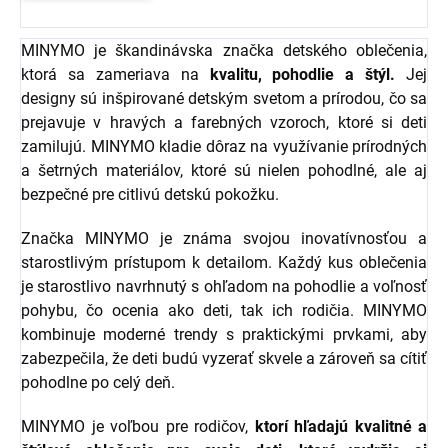
MINYMO je škandinávska značka detského oblečenia,
ktorá sa zameriava na
kvalitu, pohodlie a štýl.
Jej
designy sú inšpirované detským svetom a prírodou, čo sa
prejavuje v hravých a farebných vzoroch, ktoré si deti
zamilujú. MINYMO kladie dôraz na využívanie prírodných
a šetrných materiálov, ktoré sú nielen pohodlné, ale aj
bezpečné pre citlivú detskú pokožku.
Značka MINYMO je známa svojou inovatívnosťou a
starostlivým prístupom k detailom. Každý kus oblečenia
je starostlivo navrhnutý s ohľadom na pohodlie a voľnosť
pohybu, čo ocenia ako deti, tak ich rodičia. MINYMO
kombinuje moderné trendy s praktickými prvkami, aby
zabezpečila, že deti budú vyzerať skvele a zároveň sa cítiť
pohodlne po celý deň.
MINYMO je voľbou pre rodičov,
ktorí hľadajú kvalitné a