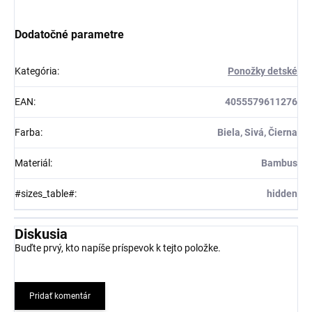
Dodatočné parametre
Kategória
:
Ponožky detské
EAN
:
4055579611276
Farba
:
Biela, Sivá, Čierna
Materiál
:
Bambus
#sizes_table#
:
hidden
Diskusia
Buďte prvý, kto napíše príspevok k tejto položke.
Pridať komentár