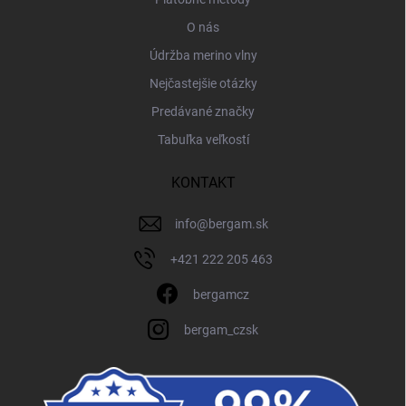
O nás
Údržba merino vlny
Nejčastejšie otázky
Predávané značky
Tabuľka veľkostí
KONTAKT
info
@
bergam.sk
+421 222 205 463
bergamcz
bergam_czsk