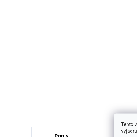
Detské merino ponožky
De
Trille SAFA svetloružové
kr
€6,80
Tento 
vyjadru
Popis
Podobné 