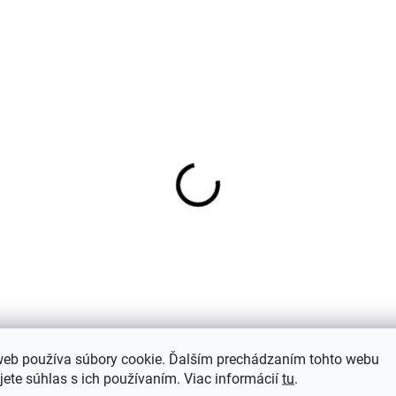
tské merino ponožky
Detské merino ponožk
émové Trille SAFA
Trille DARK FOREST S
€7,33
€7,33
web používa súbory cookie. Ďalším prechádzaním tohto webu
jete súhlas s ich používaním. Viac informácií
tu
.
(6)
Hodnotenie
Dis