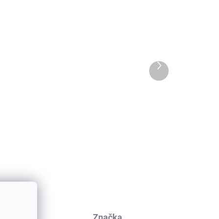
Ďalší
produkt
y
Detské bavlnené ponožky
AFA
TRALLE SAFA - biele
€5,05
kusia
Značka