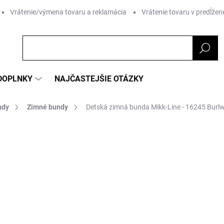
Vrátenie/výmena tovaru a reklamácia
Vrátenie tovaru v predĺžene
DOPLNKY
NAJČASTEJŠIE OTÁZKY
ndy
Zimné bundy
Detská zimná bunda Mikk-Line - 16245 Burl
nia
ZNAČKA:
MIKK-LINE
€122,98
€80,03
Jednotková
ZVOĽTE VARIANT
cena: