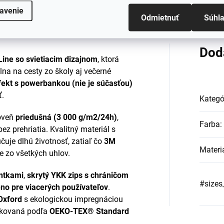
avenie
Odmietnuť
Súhl
Dod
ine so svietiacim dizajnom
, ktorá
lna na cesty zo školy aj večerné
fekt s powerbankou (nie je súčasťou)
ť.
Kategó
oveň
priedušná (3 000 g/m2/24h)
,
Farba
:
bez prehriatia. Kvalitný materiál s
čuje dlhú životnosť, zatiaľ čo
3M
Materi
 zo všetkých uhlov.
ntkami
,
skrytý YKK zips s chráničom
#sizes
eno pre viacerých používateľov
.
Oxford
s ekologickou impregnáciou
ifikovaná podľa
OEKO-TEX® Standard