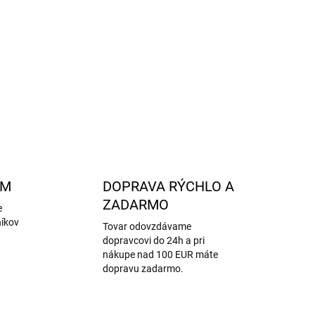
hodná do školy, na ihrisko aj vonkajšie aktivity v
polyester Oxford,
podšívka
- 100% polyester
OPÝTAŤ SA
STRÁŽIŤ
AM
DOPRAVA RÝCHLO A
ZADARMO
e
níkov
Tovar odovzdávame
dopravcovi do 24h a pri
nákupe nad 100 EUR máte
dopravu zadarmo.