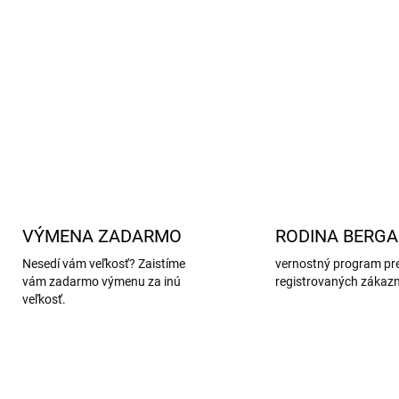
Univerzálne použitie
– v
zime.
Vrchný materiál
- 100% 
DETAILNÉ INFORMÁCIE
VÝMENA ZADARMO
RODINA BERG
Nesedí vám veľkosť? Zaistíme
vernostný program pr
vám zadarmo výmenu za inú
registrovaných zákaz
veľkosť.