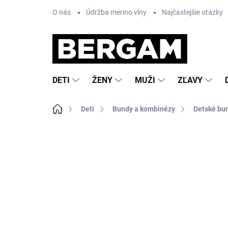
Prejsť
O nás
Údržba merino vlny
Najčastejšie otázky
na
obsah
DETI
ŽENY
MUŽI
ZĽAVY
Domov
Deti
Bundy a kombinézy
Detské bu
Neohodnotené
Podrobnosti hodnote
AKCIA