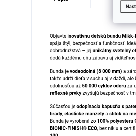
Nast
Objavte
inovatívnu detskú bundu Mikk-L
spája štýl, bezpečnosť a funkčnosť. Ideá
dobrodružstvá – jej
unikátny svetelný e
dodá každému dňu zábavu aj viditeľnos
Bunda je
vodeodolná (8 000 mm)
a zár
takže udrží dieťa v suchu aj v daždi, ale 
odolnosťou až
50 000 cyklov oderu
zaru
reflexné prvky
zvyšujú bezpečnosť v tme
Súčasťou je
odopínacia kapucňa s pate
brady
,
elastické manžety
a
štítok na m
Bunda je vyrobená zo
100% polyesteru 
BIONIC-FINISH® ECO
, bez niklu a cert
100
.