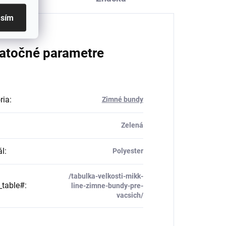
asím
atočné parametre
ria
:
Zimné bundy
Zelená
ál
:
Polyester
/tabulka-velkosti-mikk-
_table#
:
line-zimne-bundy-pre-
vacsich/