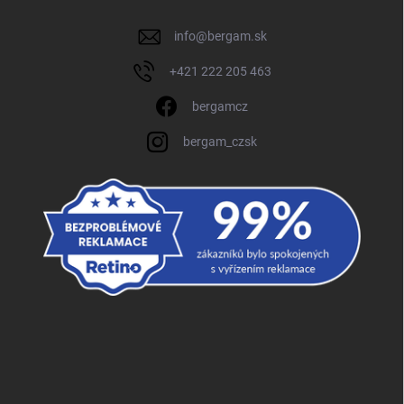
info
@
bergam.sk
+421 222 205 463
bergamcz
bergam_czsk