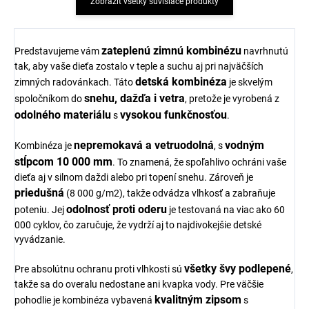
Zobraziť všetky súvisiace produkty
zateplenú zimnú kombinézu
Predstavujeme vám
navrhnutú
tak, aby vaše dieťa zostalo v teple a suchu aj pri najväčších
detská kombinéza
zimných radovánkach. Táto
je skvelým
snehu, dažďa i vetra
spoločníkom do
, pretože je vyrobená z
odolného materiálu
vysokou funkčnosťou
s
.
nepremokavá a vetruodolná
vodným
Kombinéza je
, s
stĺpcom 10 000 mm
. To znamená, že spoľahlivo ochráni vaše
dieťa aj v silnom daždi alebo pri topení snehu. Zároveň je
priedušná
(8 000 g/m2), takže odvádza vlhkosť a zabraňuje
odolnosť proti oderu
poteniu. Jej
je testovaná na viac ako 60
000 cyklov, čo zaručuje, že vydrží aj to najdivokejšie detské
vyvádzanie.
všetky švy podlepené
Pre absolútnu ochranu proti vlhkosti sú
,
takže sa do overalu nedostane ani kvapka vody. Pre väčšie
kvalitným zipsom
pohodlie je kombinéza vybavená
s