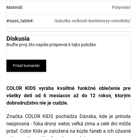
Materiál
:
Polyester
#sizes_table#
:
/tabulka-velkosti-kombinezy-colorkids/
Diskusia
Buďte prvý, kto napíše príspevok k tejto položke.
Pridať komentár
COLOR KIDS vyrába kvalitné funkčné oblečenie pre
všetky deti od 6 mesiacov až do 12 rokov, ktorým
dobrodružstvo nie je cudzie.
Značka COLOR KIDS pochádza Dánska, kde je príroda
neúprosná - fúka drsný vietor, veľká zima a celé dni môže
pršať. Color Kids je založená na kúzle farieb a ich úžasné