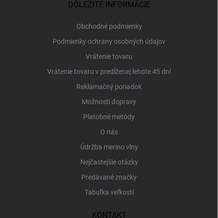
ä
DÔLEŽITÉ INFORMÁCIE
t
i
Obchodné podmienky
e
Podmienky ochrany osobných údajov
Vrátenie tovaru
Vrátenie tovaru v predĺženej lehote 45 dní
Reklamačný poriadok
Možnosti dopravy
Platobné metódy
O nás
Údržba merino vlny
Nejčastejšie otázky
Predávané značky
Tabuľka veľkostí
KONTAKT