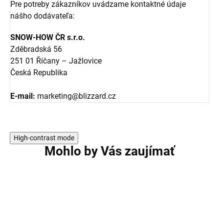
Pre potreby zákazníkov uvádzame kontaktné údaje
nášho dodávateľa:
SNOW-HOW ČR s.r.o.
Zděbradská 56
251 01 Říčany – Jažlovice
Česká Republika
E-mail:
marketing@blizzard.cz
High-contrast mode
Mohlo by Vás zaujímať
VÝPREDAJ
VÝPREDAJ