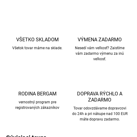
OPÝTAŤ SA
STRÁŽIŤ
VŠETKO SKLADOM
VÝMENA ZADARMO
Všetok tovar máme na sklade.
Nesedí vám veľkosť? Zaistíme
vám zadarmo výmenu za inú
veľkosť.
RODINA BERGAM
DOPRAVA RÝCHLO A
ZADARMO
vernostný program pre
registrovaných zákazníkov
Tovar odovzdávame dopravcovi
do 24h a pri nákupe nad 100 EUR
máte dopravu zadarmo.