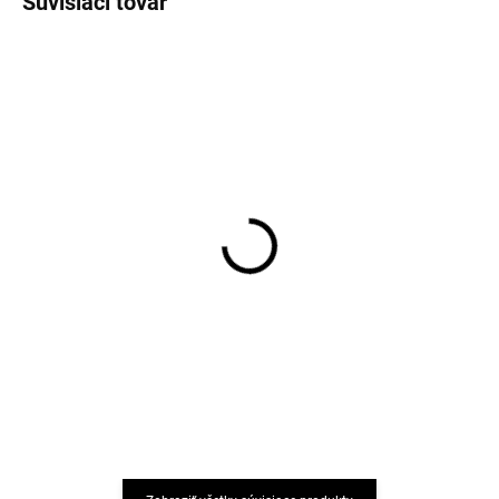
Súvisiaci tovar
5 párov bambusových
5 párov bambusových
detských ponožiek Black
detských ponožiek
Minymo
Cocoa Brown Minymo
€19,94
€19,94