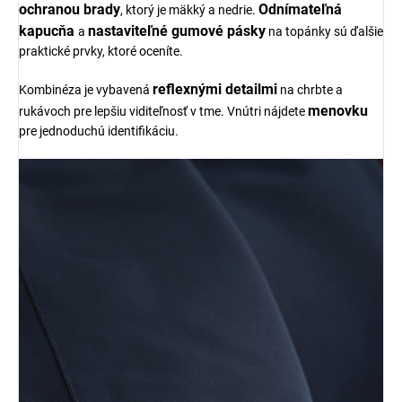
ochranou brady
Odnímateľná
, ktorý je mäkký a nedrie.
kapucňa
nastaviteľné gumové pásky
a
na topánky sú ďalšie
praktické prvky, ktoré oceníte.
reflexnými detailmi
Kombinéza je vybavená
na chrbte a
menovku
rukávoch pre lepšiu viditeľnosť v tme. Vnútri nájdete
pre jednoduchú identifikáciu.