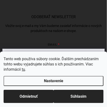
ODOBERAŤ NEWSLETTER
Vložte svoj e-mail a my Vám budeme zasielať informácie o nových
produktoch na našom e-shope.
EMAIL
Tento web používa súbory cookie. Ďalším prechádzaním
tohto webu vyjadrujete súhlas s ich používaním. Viac
Vložením e-mailu súhlasíte s
podmienkami ochrany osobných údajov
informácií
tu
.
Prihlásiť sa
Nastavenie
Copyright 2026
BERGAMSK
. Všetky práva vyhradené.
Odmietnuť
Súhlasím
Vytvoril Shoptet