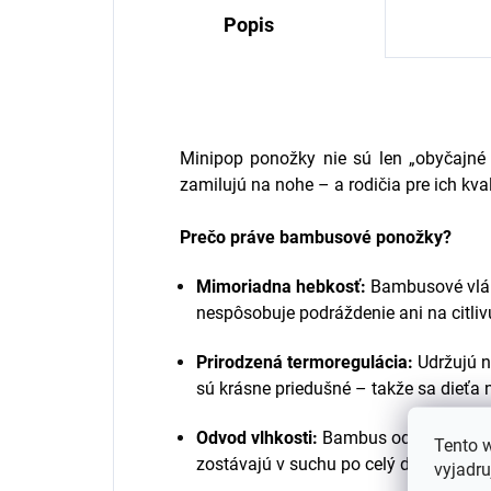
Popis
Minipop ponožky nie sú len „obyčajné 
zamilujú na nohe – a rodičia pre ich kva
Prečo práve bambusové ponožky?
Mimoriadna hebkosť:
Bambusové vlák
nespôsobuje podráždenie ani na citli
Prirodzená termoregulácia:
Udržujú nô
sú krásne priedušné – takže sa dieťa 
Odvod vlhkosti:
Bambus odvádza pot o
Tento 
zostávajú v suchu po celý deň.
vyjadru