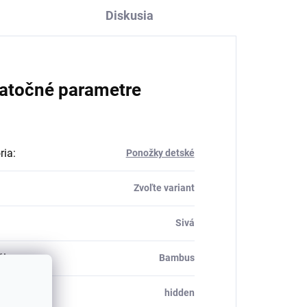
Diskusia
atočné parametre
ria
:
Ponožky detské
Zvoľte variant
Sivá
ál
:
Bambus
_table#
:
hidden