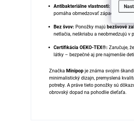
Antibakteriálne vlastnosti:
Bambus pri
Nast
pomáha obmedzovať zápach a zaisťuje
Bez švov:
Ponožky majú
bezšvové zak
netlačia, neškriabu a neobmedzujú v 
Certifikácia OEKO-TEX®:
Zaručuje, že
látky – bezpečné aj pre najmenšie deti
Značka
Minipop
je známa svojim škand
minimalistický dizajn, premyslená kvalit
potreby. A práve tieto ponožky sú dôkaz
obrovský dopad na pohodlie dieťaťa.