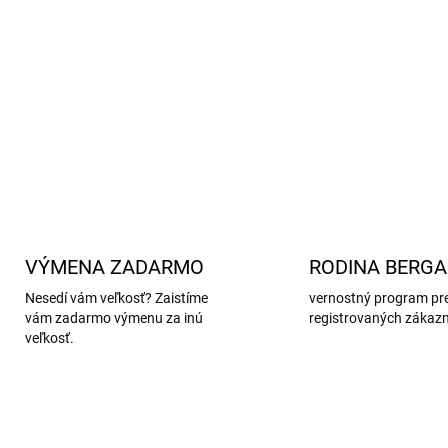
OEKO-TEX® certifikácia
– 
Škandinávsky dizajn
– min
Vhodné na každodenné n
DETAILNÉ INFORMÁCIE
VÝMENA ZADARMO
RODINA BERG
Nesedí vám veľkosť? Zaistíme
vernostný program pr
vám zadarmo výmenu za inú
registrovaných zákaz
veľkosť.