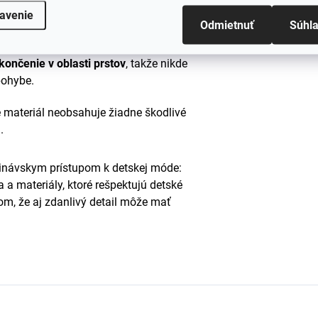
rodzene odoláva baktériám, čo
avenie
Odmietnuť
Súhl
 hygienu aj pri celodennom nosení.
ončenie v oblasti prstov
, takže nikde
pohybe.
 materiál neobsahuje žiadne škodlivé
.
inávskym prístupom k detskej móde:
a a materiály, ktoré rešpektujú detské
om, že aj zdanlivý detail môže mať