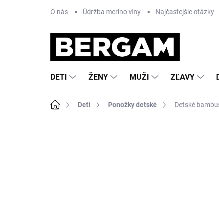
Prejsť
O nás
Údržba merino vlny
Najčastejšie otázky
na
obsah
DETI
ŽENY
MUŽI
ZĽAVY
Domov
Deti
Ponožky detské
Detské bambus
Neohodnotené
Podrobnosti hodnote