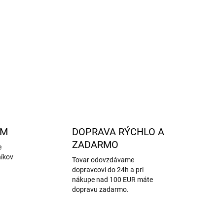
bezpečné pre deti, bez škodlivín
imalistický, štýlový, nadčasový
osenie
– škôlka, škola, výlety aj doma
OPÝTAŤ SA
STRÁŽIŤ
AM
DOPRAVA RÝCHLO A
ZADARMO
e
níkov
Tovar odovzdávame
dopravcovi do 24h a pri
nákupe nad 100 EUR máte
dopravu zadarmo.