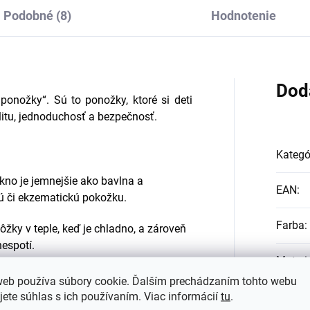
Podobné (8)
Hodnotenie
Dod
ponožky“. Sú to ponožky, ktoré si deti
litu, jednoduchosť a bezpečnosť.
Kategó
no je jemnejšie ako bavlna a
EAN
:
vú či ekzematickú pokožku.
Farba
:
žky v teple, keď je chladno, a zároveň
nespotí.
Materi
veľa lepšie ako bavlna – nohy tak
web používa súbory cookie. Ďalším prechádzaním tohto webu
#sizes
jete súhlas s ich používaním. Viac informácií
tu
.