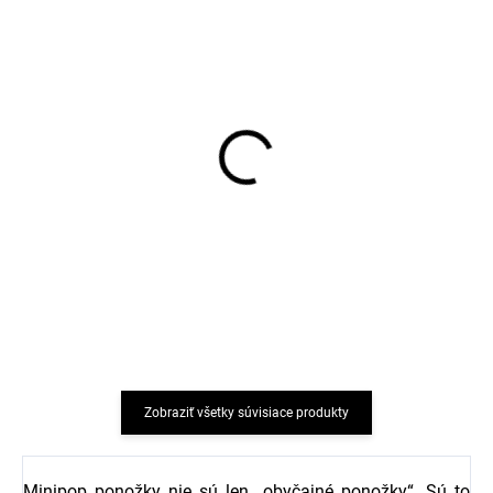
Detské pančucháče
Detské pančucháče
bavlna modré VIKSE
bavlna svetloružové
SAFA
VIKSE SAFA
€9,62
€9,47
Zobraziť všetky súvisiace produkty
Minipop ponožky nie sú len „obyčajné ponožky“. Sú to