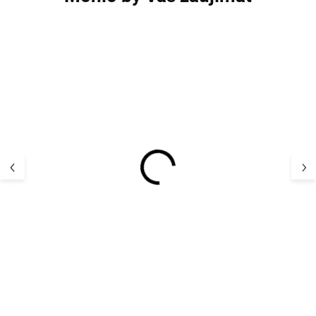
5 PACK
5 PACK
Detské bambusové
Detské bambus
ponožky 5 párov Off
ponožky 5 páro
White Minipop
Minipop
16,95 €
16,95 