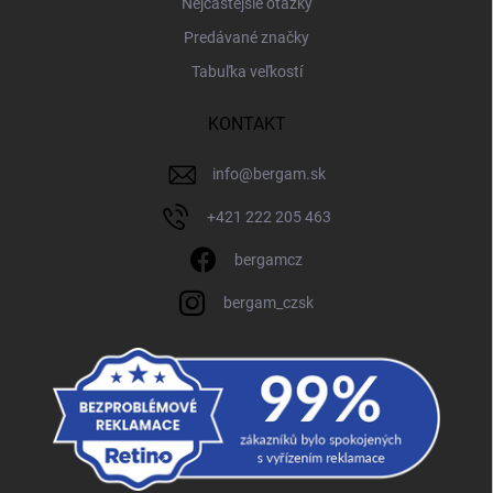
Nejčastejšie otázky
Predávané značky
Tabuľka veľkostí
KONTAKT
info
@
bergam.sk
+421 222 205 463
bergamcz
bergam_czsk