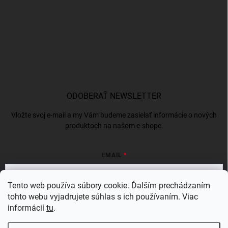
ODOBERAŤ NEWSLETTER
Vložte svoj e-mail a my Vám budeme zasielať informácie o nových
produktoch na našom e-shope.
EMAIL
Tento web používa súbory cookie. Ďalším prechádzaním
tohto webu vyjadrujete súhlas s ich používaním. Viac
Vložením e-mailu súhlasíte s
podmienkami ochrany osobných údajov
informácií
tu
.
Prihlásiť sa