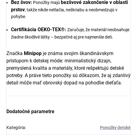
Bez švov:
bezšvové zakončenie v oblasti
Ponožky majú
prstov
, takže nikde netlačia, neškriabu a neobmedzujú v
pohybe.
Certifikácia OEKO-TEX®:
Zaručuje, že materiál neobsahuje
žiadne škodlivé látky – bezpečné aj pre najmenšie deti.
Značka
Minipop
je známa svojim škandinávskym
prístupom k detskej móde: minimalistický dizajn,
premyslená kvalita a materiály, ktoré rešpektujú detské
potreby. A práve tieto ponožky sú dôkazom, že aj zdanlivý
detail môže mať obrovský dopad na pohodlie dieťaťa.
Dodatočné parametre
Kategória
:
Ponožky detské