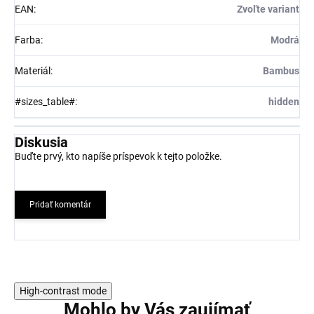
EAN
:
Zvoľte variant
Farba
:
Modrá
Materiál
:
Bambus
#sizes_table#
:
hidden
Diskusia
Buďte prvý, kto napíše príspevok k tejto položke.
Pridať komentár
High-contrast mode
Mohlo by Vás zaujímať