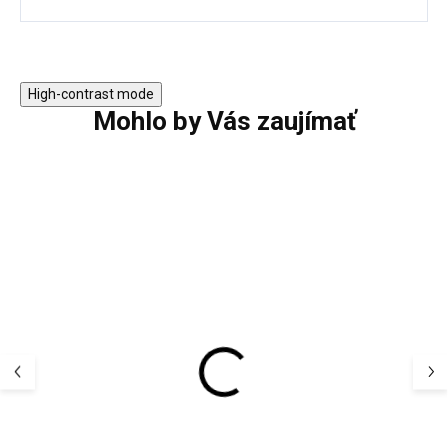
High-contrast mode
Mohlo by Vás zaujímať
AKCIA
Detský termo s
Detský UV klobúk
bunda a nohavi