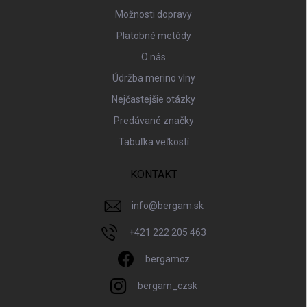
Možnosti dopravy
Platobné metódy
O nás
Údržba merino vlny
Nejčastejšie otázky
Predávané značky
Tabuľka veľkostí
KONTAKT
info
@
bergam.sk
+421 222 205 463
bergamcz
bergam_czsk