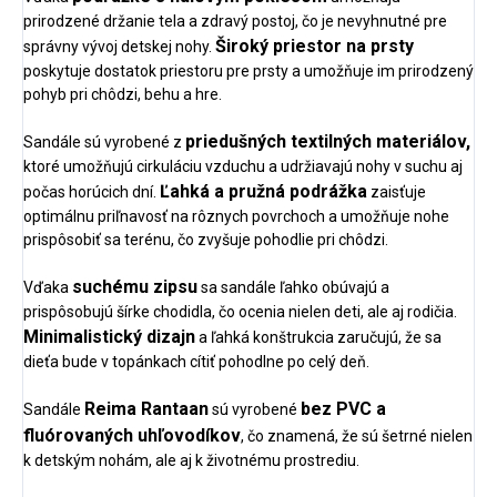
prirodzené držanie tela a zdravý postoj, čo je nevyhnutné pre
Široký priestor na prsty
správny vývoj detskej nohy.
poskytuje dostatok priestoru pre prsty a umožňuje im prirodzený
pohyb pri chôdzi, behu a hre.
priedušných textilných materiálov,
Sandále sú vyrobené z
ktoré umožňujú cirkuláciu vzduchu a udržiavajú nohy v suchu aj
Ľahká a pružná podrážka
počas horúcich dní.
zaisťuje
optimálnu priľnavosť na rôznych povrchoch a umožňuje nohe
prispôsobiť sa terénu, čo zvyšuje pohodlie pri chôdzi.
suchému zipsu
Vďaka
sa sandále ľahko obúvajú a
prispôsobujú šírke chodidla, čo ocenia nielen deti, ale aj rodičia.
Minimalistický dizajn
a ľahká konštrukcia zaručujú, že sa
dieťa bude v topánkach cítiť pohodlne po celý deň.
Reima Rantaan
bez PVC a
Sandále
sú vyrobené
fluórovaných uhľovodíkov
, čo znamená, že sú šetrné nielen
k detským nohám, ale aj k životnému prostrediu.