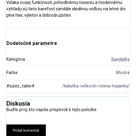
Vďaka svojej funkčnosti, pohodlnému noseniu a modernému
vzhľadu sú tieto barefoot sandále ideálnou voľbou na letné dni
plné hier, výletov a dobrodružstiev.
Dodatočné parametre
Kategória
:
Sandálky
Farba
:
Modrá
#sizes_table#
:
/tabulka-velkosti-reima-topanky/
Diskusia
Buďte prvý, kto napíše príspevok k tejto položke.
Pridať komentár