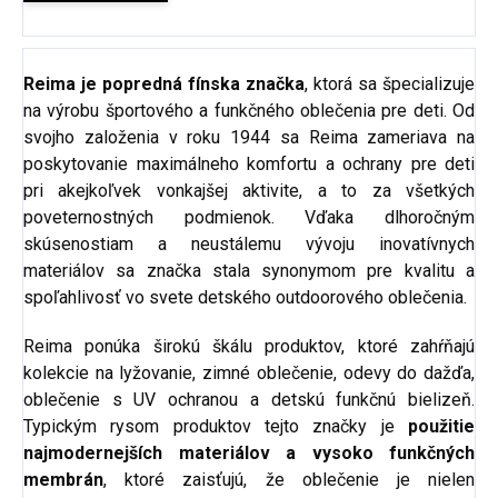
Reima je popredná fínska značka
, ktorá sa špecializuje
na výrobu športového a funkčného oblečenia pre deti. Od
svojho založenia v roku 1944 sa Reima zameriava na
poskytovanie maximálneho komfortu a ochrany pre deti
pri akejkoľvek vonkajšej aktivite, a to za všetkých
poveternostných podmienok. Vďaka dlhoročným
skúsenostiam a neustálemu vývoju inovatívnych
materiálov sa značka stala synonymom pre kvalitu a
spoľahlivosť vo svete detského outdoorového oblečenia.
Reima ponúka širokú škálu produktov, ktoré zahŕňajú
kolekcie na lyžovanie, zimné oblečenie, odevy do dažďa,
oblečenie s UV ochranou a detskú funkčnú bielizeň.
Typickým rysom produktov tejto značky je
použitie
najmodernejších materiálov a vysoko funkčných
membrán
, ktoré zaisťujú, že oblečenie je nielen