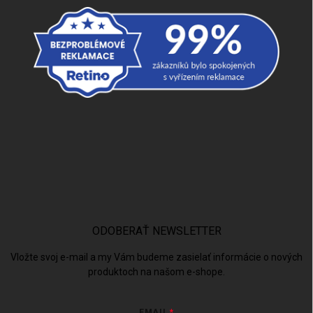
ODOBERAŤ NEWSLETTER
Vložte svoj e-mail a my Vám budeme zasielať informácie o nových
produktoch na našom e-shope.
EMAIL