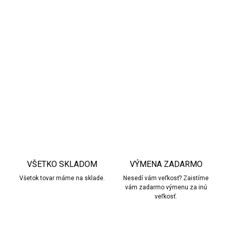
Materiál
Vrchný materiál:
textilná tkanina
Podšívka:
mäkká tkanina pre maximálne pohodlie
Podrážka:
pružná guma pre optimálnu priľnavosť
DETAILNÉ INFORMÁCIE
OPÝTAŤ SA
STRÁŽIŤ
VŠETKO SKLADOM
VÝMENA ZADARMO
Všetok tovar máme na sklade.
Nesedí vám veľkosť? Zaistíme
vám zadarmo výmenu za inú
veľkosť.