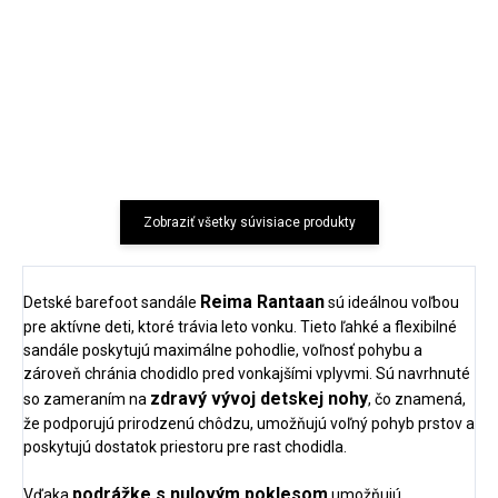
Detské ponožky z
5 párov ponožiek pre
bambusovej viskózy 3
deti z bavlny Dark Navy
páry dúhovo ružové
Minymo
Sterntaler
€13,27
€14,41
Zobraziť všetky súvisiace produkty
Reima Rantaan
Detské barefoot sandále
sú ideálnou voľbou
pre aktívne deti, ktoré trávia leto vonku. Tieto ľahké a flexibilné
sandále poskytujú maximálne pohodlie, voľnosť pohybu a
zároveň chránia chodidlo pred vonkajšími vplyvmi. Sú navrhnuté
zdravý vývoj detskej nohy
so zameraním na
, čo znamená,
že podporujú prirodzenú chôdzu, umožňujú voľný pohyb prstov a
poskytujú dostatok priestoru pre rast chodidla.
podrážke s nulovým poklesom
Vďaka
umožňujú