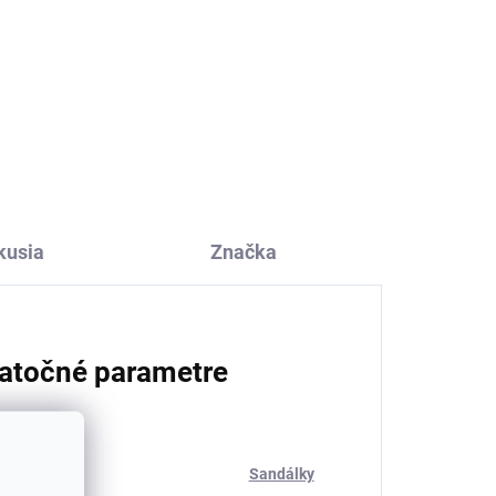
eti
5 párov ponožiek pre deti
z bavlny jednofarebnej
čiernej Minymo
€14,41
kusia
Značka
atočné parametre
ria
:
Sandálky