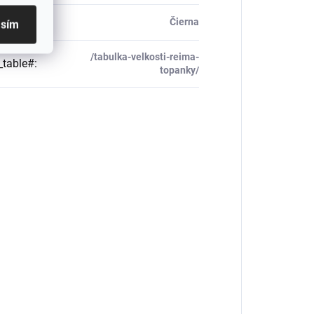
Čierna
asím
/tabulka-velkosti-reima-
_table#
:
topanky/