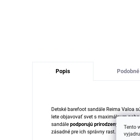
Detské ponožky z
5 p
bambusovej viskózy 3
z 
páry dúhovo ružové
Mi
Sterntaler
€13,27
Popis
Podobné 
Detské barefoot sandále Reima Valoa sú 
lete objavovať svet s maximálnym poho
sandále
podporujú prirodzený postoj
a
Tento 
zásadné pre ich správny rast.
vyjadru