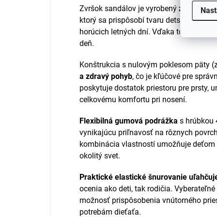
Zvršok sandálov je vyrobený
z priedušn
Nast
ktorý sa prispôsobí tvaru detskej nohy a
horúcich letných dní.
Vďaka tomu zostáv
deň.
Konštrukcia s nulovým poklesom päty (
a zdravý pohyb
, čo je kľúčové pre správ
poskytuje dostatok priestoru pre prsty, 
celkovému komfortu pri nosení.
Flexibilná gumová podrážka
s hrúbkou 
vynikajúcu priľnavosť na rôznych povrch
kombinácia vlastností umožňuje deťom
okolitý svet.
Praktické elastické šnurovanie uľahču
ocenia ako deti, tak rodičia.
Vyberateľné
možnosť prispôsobenia vnútorného prie
potrebám dieťaťa.