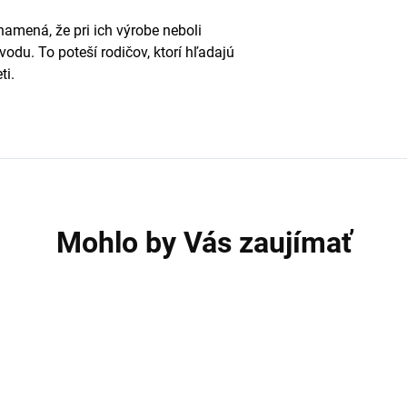
amená, že pri ich výrobe neboli
ôvodu.
To poteší rodičov, ktorí hľadajú
ti.
Mohlo by Vás zaujímať
AKCIA
A