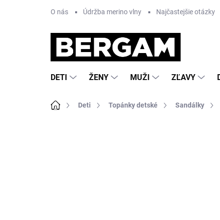
Prejsť
O nás
Údržba merino vlny
Najčastejšie otázky
na
obsah
DETI
ŽENY
MUŽI
ZĽAVY
Domov
Deti
Topánky detské
Sandálky
Neohodnotené
Podrobnosti hodnote
AKCIA