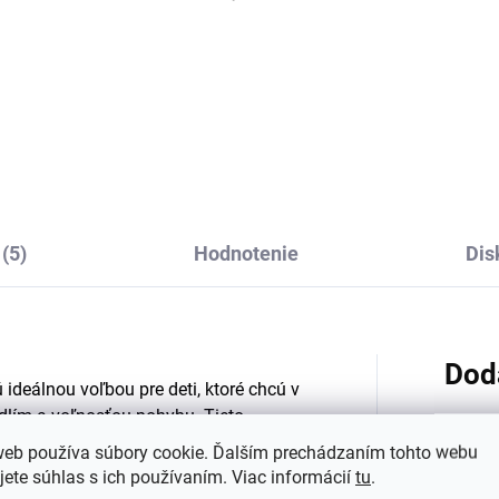
árov ponožiek pre deti
5 párov ponožiek pre d
bavlny Dark Navy
z bavlny Dried Herbs
nymo
Minymo
€14,41
€14,41
(5)
Hodnotenie
Dis
Dod
ideálnou voľbou pre deti, ktoré chcú v
dlím a voľnosťou pohybu.
Tieto
zdravý vývin detských nôh
, čo je
web používa súbory cookie. Ďalším prechádzaním tohto webu
jete súhlas s ich používaním. Viac informácií
tu
.
Kategó