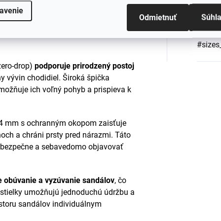
ého a elastického pleteného materiálu
,
avenie
Farba
:
Odmietnuť
Súhl
 zaisťuje optimálnu ventiláciu aj počas
ajú nôžky suché a v pohodlí po celý
#sizes
zero-drop)
podporuje prirodzený postoj
ny vývin chodidiel.
Široká špička
umožňuje ich voľný pohyb a prispieva k
4 mm s ochranným okopom zaisťuje
och a chráni prsty pred nárazmi.
Táto
 bezpečne a sebavedomo objavovať
je obúvanie a vyzúvanie sandálov
, čo
 stielky umožňujú jednoduchú údržbu a
storu sandálov individuálnym