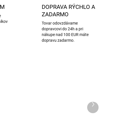
AM
DOPRAVA RÝCHLO A
ZADARMO
e
níkov
Tovar odovzdávame
dopravcovi do 24h a pri
nákupe nad 100 EUR máte
dopravu zadarmo.
Ďalší
produkt