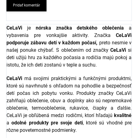
Pridať komentár
CeLaVi
je
nórska značka detského oblečenia
a
vybavenia pre vonkajšie aktivity. Značka
CeLaVi
podporuje zábavu detí v každom počasí,
preto nesmie v
našej ponuke chýbať. S oblečením od značky
CeLaVi
si
deti užijú hru za každého počasia a rodičia majú pokoj a
istotu, že ich deti zostanú v teple a suchu.
CeLaVi
má svojimi praktickými a funkčnými produktmi,
ktoré sú navrhnuté s ohľadom na pohodlie a bezpečnosť
detí počas ich pobytu vonku. Produkty značky CeLaVi
zahŕňajú oblečenie, obuv a doplnky ako sú nepremokavé
oblečenie, termooblečenie, rukavice, čiapky a ďalšie.
CeLaVi je obľúbená medzi rodičmi, ktorí hľadajú
kvalitné
a
odolné produkty pre svoje deti
, ktoré sú vhodné pre
rôzne poveternostné podmienky.