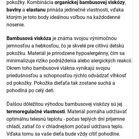
pokožky. Kombinácia
organickej bambusovej viskózy
,
bavlny
a
elastanu
prináša jedinečné vlastnosti, vďaka
ktorým je toto body ideálnou voľbou na každodenné
nosenie.
Bambusová viskóza
je známa svojou výnimočnou
jemnosťou a hebkosťou, čo je skvelé pre citlivú detskú
pokožku. Materiál je prirodzene hypoalergénny, čím sa
minimalizuje riziko podráždenia alebo alergických reakcií.
Okrem toho bambusové vlákna vynikajú svojou
priedušnosťou a schopnosťou rýchlo odvádzať vlhkosť
od pokožky. Pokožka dieťaťa tak zostane suchá a
pohodlná po celý deň.
Ďalšou dôležitou výhodou bambusovej viskózy sú jej
termoregulačné vlastnosti
. Materiál pomáha udržiavať
optimálnu telesnú teplotu - počas teplých dní príjemne
chladí, zatiaľ čo v chladnejšom počasí udržiava teplo.
Vďaka tomu sa vaše dieťa bude vždy cítiť pohodlne.