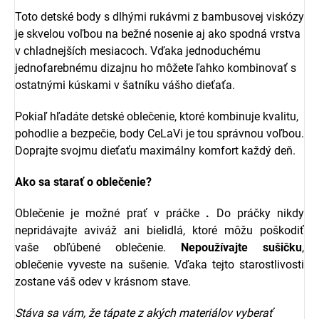
Toto detské body s dlhými rukávmi z bambusovej viskózy
je skvelou voľbou na bežné nosenie aj ako spodná vrstva
v chladnejších mesiacoch. Vďaka jednoduchému
jednofarebnému dizajnu ho môžete ľahko kombinovať s
ostatnými kúskami v šatníku vášho dieťaťa.
Pokiaľ hľadáte detské oblečenie, ktoré kombinuje kvalitu,
pohodlie a bezpečie, body CeLaVi je tou správnou voľbou.
Doprajte svojmu dieťaťu maximálny komfort každý deň.
Ako sa starať o oblečenie?
Oblečenie je možné prať v práčke
.
Do práčky nikdy
nepridávajte aviváž ani bielidlá, ktoré môžu poškodiť
vaše obľúbené oblečenie.
Nepoužívajte sušičku
,
oblečenie vyveste na sušenie. Vďaka tejto starostlivosti
zostane váš odev v krásnom stave.
Stáva sa vám, že tápate z akých materiálov vyberať