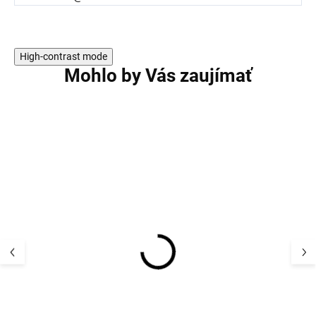
High-contrast mode
Mohlo by Vás zaujímať
AKCIA
Detský termo se
Detský UV klobúk
a nohavice Ado