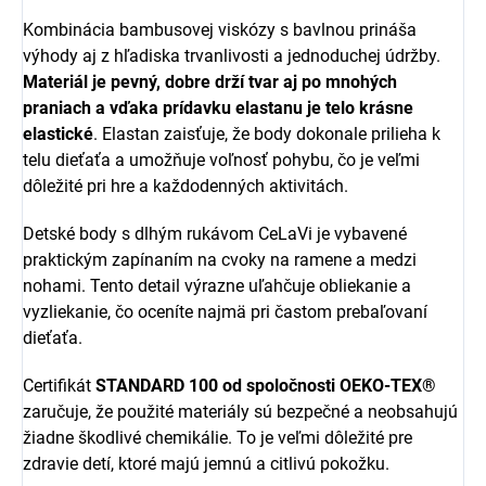
Kombinácia bambusovej viskózy s bavlnou prináša
výhody aj z hľadiska trvanlivosti a jednoduchej údržby.
Materiál je pevný, dobre drží tvar aj po mnohých
praniach a vďaka prídavku elastanu je telo krásne
elastické
. Elastan zaisťuje, že body dokonale prilieha k
telu dieťaťa a umožňuje voľnosť pohybu, čo je veľmi
dôležité pri hre a každodenných aktivitách.
Detské body s dlhým rukávom CeLaVi je vybavené
praktickým zapínaním na cvoky na ramene a medzi
nohami. Tento detail výrazne uľahčuje obliekanie a
vyzliekanie, čo oceníte najmä pri častom prebaľovaní
dieťaťa.
Certifikát
STANDARD 100 od spoločnosti OEKO-TEX®
zaručuje, že použité materiály sú bezpečné a neobsahujú
žiadne škodlivé chemikálie. To je veľmi dôležité pre
zdravie detí, ktoré majú jemnú a citlivú pokožku.