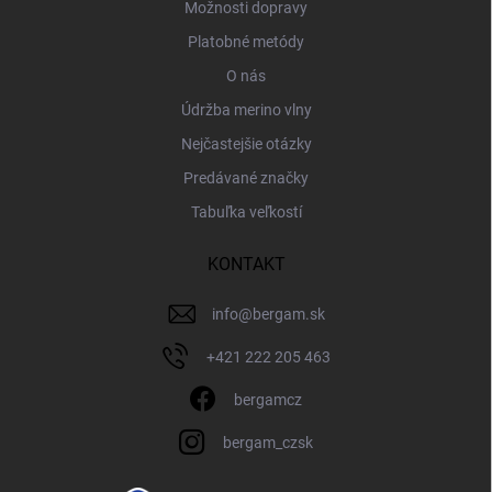
Možnosti dopravy
Platobné metódy
O nás
Údržba merino vlny
Nejčastejšie otázky
Predávané značky
Tabuľka veľkostí
KONTAKT
info
@
bergam.sk
+421 222 205 463
bergamcz
bergam_czsk