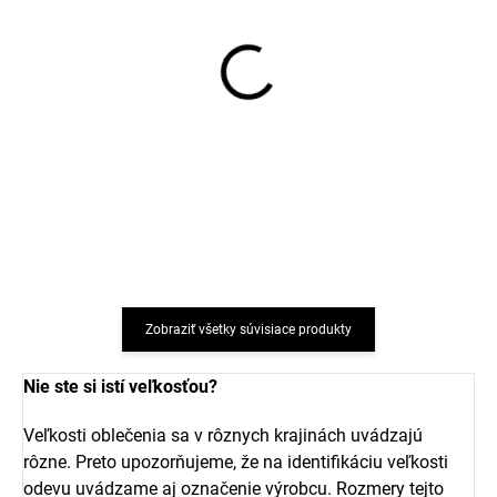
Detské body s dlhým
5 párov ponožiek pre
rukávom z bambusu
deti z bavlny Dark Navy
modrej Dark Navy
Minymo
MINYMO
€22,37
€14,39
Zobraziť všetky súvisiace produkty
Nie ste si istí veľkosťou?
Veľkosti oblečenia sa v rôznych krajinách uvádzajú
rôzne. Preto upozorňujeme, že na identifikáciu veľkosti
odevu uvádzame aj označenie výrobcu. Rozmery tejto