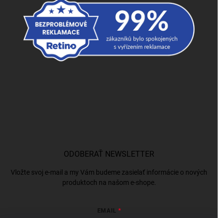
ODOBERAŤ NEWSLETTER
Vložte svoj e-mail a my Vám budeme zasielať informácie o nových
produktoch na našom e-shope.
EMAIL