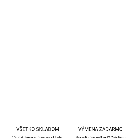
bezpečnosť materiálov
Priedušný, hypoalergénny a šetrný k citlivej detskej
pokožke
Zloženie materiálu:
67% viskóza (bambus), 28%
bavlna, 5% elastan
Jednoduchá údržba:
pranie pri 40 °C, neodporúča sa
sušiť v bubnovej sušičke ani žehliť
Celá kolekcia s rovnakým vzorom
tu
.
DETAILNÉ INFORMÁCIE
OPÝTAŤ SA
STRÁŽIŤ
VŠETKO SKLADOM
VÝMENA ZADARMO
Všetok tovar máme na sklade.
Nesedí vám veľkosť? Zaistíme