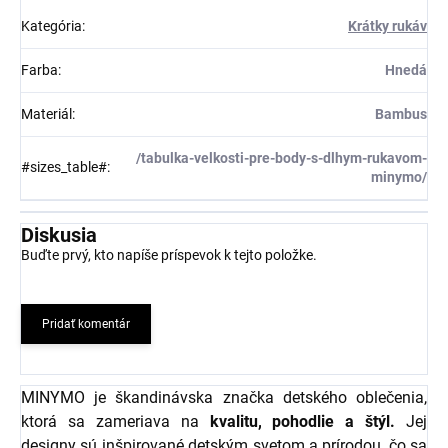
Kategória
:
Krátky rukáv
Farba
:
Hnedá
Materiál
:
Bambus
/tabulka-velkosti-pre-body-s-dlhym-rukavom-
#sizes_table#
:
minymo/
Diskusia
Buďte prvý, kto napíše príspevok k tejto položke.
Pridať komentár
MINYMO je škandinávska značka detského oblečenia,
ktorá sa zameriava na
kvalitu, pohodlie a štýl.
Jej
designy sú inšpirované detským svetom a prírodou, čo sa