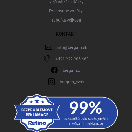
Nejčastejšie otázky
Predávané značky
Tabuľka veľkostí
KONTAKT
info
@
bergam.sk
+421 222 205 463
bergamcz
bergam_czsk