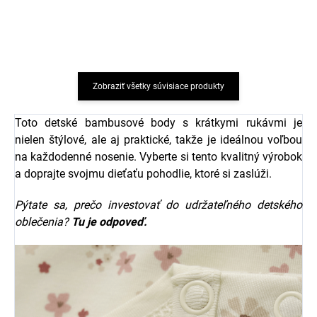
Taupe MINYMO
€29,79
€20,19
Zobraziť všetky súvisiace produkty
Toto detské bambusové body s krátkymi rukávmi je
nielen štýlové, ale aj praktické, takže je ideálnou voľbou
na každodenné nosenie. Vyberte si tento kvalitný výrobok
a doprajte svojmu dieťaťu pohodlie, ktoré si zaslúži.
Pýtate sa, prečo investovať do udržateľného detského
oblečenia?
Tu je odpoveď.