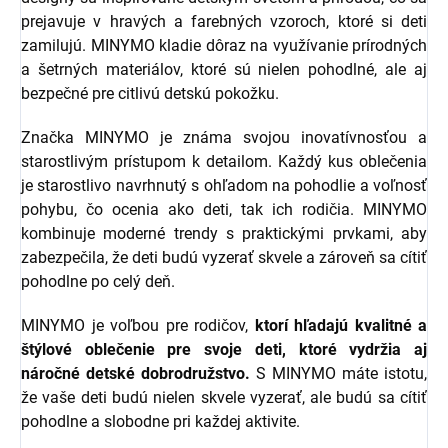
prejavuje v hravých a farebných vzoroch, ktoré si deti
zamilujú. MINYMO kladie dôraz na využívanie prírodných
a šetrných materiálov, ktoré sú nielen pohodlné, ale aj
bezpečné pre citlivú detskú pokožku.
Značka MINYMO je známa svojou inovatívnosťou a
starostlivým prístupom k detailom. Každý kus oblečenia
je starostlivo navrhnutý s ohľadom na pohodlie a voľnosť
pohybu, čo ocenia ako deti, tak ich rodičia. MINYMO
kombinuje moderné trendy s praktickými prvkami, aby
zabezpečila, že deti budú vyzerať skvele a zároveň sa cítiť
pohodlne po celý deň.
MINYMO je voľbou pre rodičov,
ktorí hľadajú kvalitné a
štýlové oblečenie pre svoje deti, ktoré vydržia aj
náročné detské dobrodružstvo.
S MINYMO máte istotu,
že vaše deti budú nielen skvele vyzerať, ale budú sa cítiť
pohodlne a slobodne pri každej aktivite.