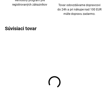
vernostný program pre
registrovaných zákazníkov
Tovar odovzdávame dopravcovi
do 24h a pri nákupe nad 100 EUR
máte dopravu zadarmo.
Súvisiaci tovar
Rastúce bambusové
Detské body s dlhým
pyžamo na zips Beige
rukávom v bambusovo
Simply Taupe MINYMO
hnedej farbe Simply