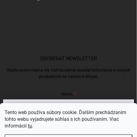
ODOBERAŤ NEWSLETTER
Vložte svoj e-mail a my Vám budeme zasielať informácie o nových
produktoch na našom e-shope.
EMAIL
Tento web používa súbory cookie. Ďalším prechádzaním
tohto webu vyjadrujete súhlas s ich používaním. Viac
Vložením e-mailu súhlasíte s
podmienkami ochrany osobných údajov
informácií
tu
.
Prihlásiť sa