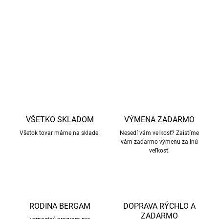
Značka Minymo má vo všeobecnosti menšie a užšie
veľkosti v porovnaní s inými značkami v našom e-shope.
DETAILNÉ INFORMÁCIE
OPÝTAŤ SA
STRÁŽIŤ
VŠETKO SKLADOM
VÝMENA ZADARMO
Všetok tovar máme na sklade.
Nesedí vám veľkosť? Zaistíme
vám zadarmo výmenu za inú
veľkosť.
RODINA BERGAM
DOPRAVA RÝCHLO A
ZADARMO