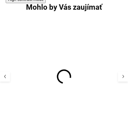
Mohlo by Vás zaujímať
Detské capačky
Detské capačky
(papučky) 100% vlna En
(papučky) 100%
Fant - hnedé s výšivkou
Fant - modré s 
Marron
Dino
27,39 €
27,39 