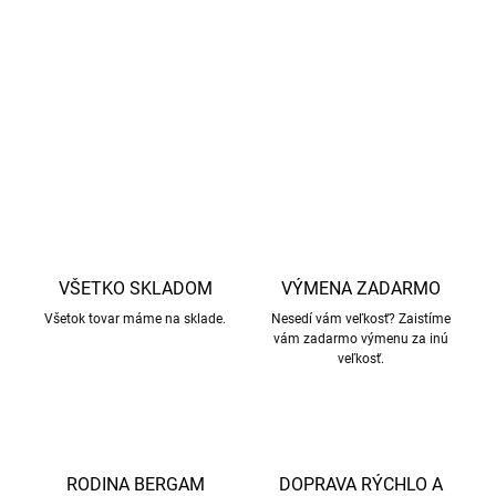
úzku pätu a normálny až vyšší priehlavok. Vďaka strihu
dobre sedia aj deťom s bacuľatejšími nôžkami.
DETAILNÉ INFORMÁCIE
OPÝTAŤ SA
STRÁŽIŤ
VŠETKO SKLADOM
VÝMENA ZADARMO
Všetok tovar máme na sklade.
Nesedí vám veľkosť? Zaistíme
vám zadarmo výmenu za inú
veľkosť.
RODINA BERGAM
DOPRAVA RÝCHLO A