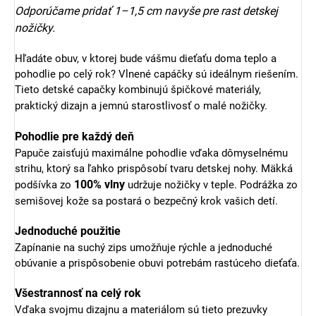
Odporúčame pridať 1–1,5 cm navyše pre rast detskej
nožičky.
Hľadáte obuv, v ktorej bude vášmu dieťaťu doma teplo a
pohodlie po celý rok? Vlnené capáčky sú ideálnym riešením.
Tieto detské capačky kombinujú špičkové materiály,
praktický dizajn a jemnú starostlivosť o malé nožičky.
Pohodlie pre každý deň
Papuče zaisťujú maximálne pohodlie vďaka dômyselnému
strihu, ktorý sa ľahko prispôsobí tvaru detskej nohy. Mäkká
100% vlny
podšívka zo
udržuje nožičky v teple. Podrážka zo
semišovej kože sa postará o bezpečný krok vašich detí.
Jednoduché použitie
Zapínanie na suchý zips umožňuje rýchle a jednoduché
obúvanie a prispôsobenie obuvi potrebám rastúceho dieťaťa.
Všestrannosť na celý rok
Vďaka svojmu dizajnu a materiálom sú tieto prezuvky