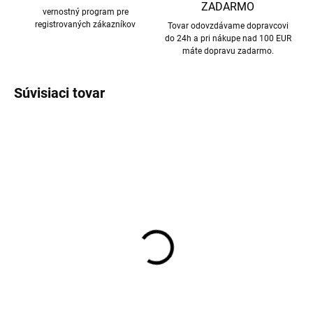
ZADARMO
vernostný program pre
registrovaných zákazníkov
Tovar odovzdávame dopravcovi
do 24h a pri nákupe nad 100 EUR
máte dopravu zadarmo.
Súvisiaci tovar
Merino pančuchy šedé
Merino pančuchy
TRILLE SAFA
tmavomodré TRILLE