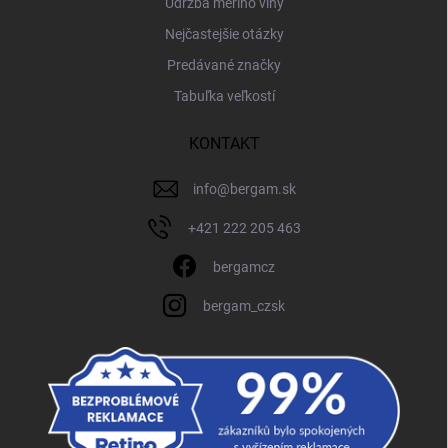
Údržba merino vlny
Nejčastejšie otázky
Predávané značky
Tabuľka veľkostí
KONTAKT
info
@
bergam.sk
+421 222 205 463
bergamcz
bergam_czsk