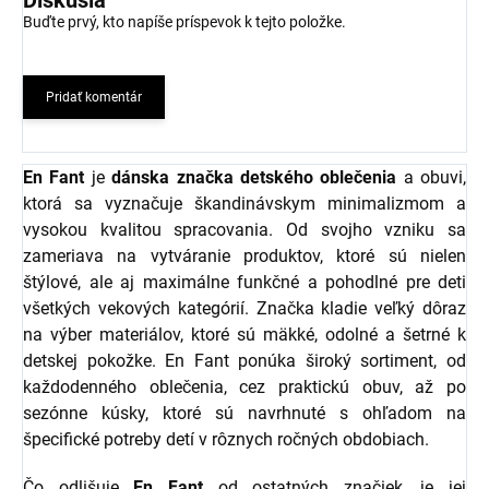
Diskusia
Buďte prvý, kto napíše príspevok k tejto položke.
Pridať komentár
En Fant
je
dánska značka detského oblečenia
a obuvi,
ktorá sa vyznačuje škandinávskym minimalizmom a
vysokou kvalitou spracovania. Od svojho vzniku sa
zameriava na vytváranie produktov, ktoré sú nielen
štýlové, ale aj maximálne funkčné a pohodlné pre deti
všetkých vekových kategórií. Značka kladie veľký dôraz
na výber materiálov, ktoré sú mäkké, odolné a šetrné k
detskej pokožke. En Fant ponúka široký sortiment, od
každodenného oblečenia, cez praktickú obuv, až po
sezónne kúsky, ktoré sú navrhnuté s ohľadom na
špecifické potreby detí v rôznych ročných obdobiach.
Čo odlišuje
En Fant
od ostatných značiek, je jej