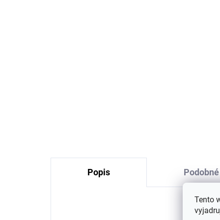
Dva páry klasickej
Dva
vlnenej ponožky s
po
rebrovaným úpletom
úp
modrá/sivá SAFA
SA
€14,18
Popis
Podobné 
Tento 
vyjadru