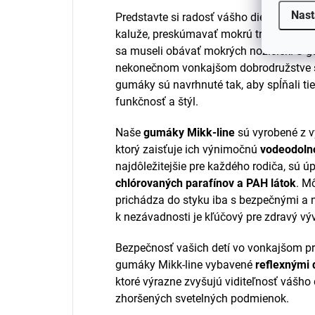
Nast
Predstavte si radosť vášho dieťaťa, keď
kaluže, preskúmavať mokrú trávu alebo s
sa museli obávať mokrých nožičiek. S g
nekonečnom vonkajšom dobrodružstve st
gumáky sú navrhnuté tak, aby spĺňali ti
funkčnosť a štýl.
Naše
gumáky Mikk-line
sú vyrobené z 
ktorý zaisťuje ich výnimočnú
vodeodoln
najdôležitejšie pre každého rodiča, sú ú
chlórovaných parafínov a PAH látok
. Mô
prichádza do styku iba s bezpečnými a
k nezávadnosti je kľúčový pre zdravý v
Bezpečnosť vašich detí vo vonkajšom pros
gumáky Mikk-line vybavené
reflexnými 
ktoré výrazne zvyšujú viditeľnosť vášho 
zhoršených svetelných podmienok.