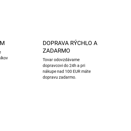
OPÝTAŤ SA
STRÁŽIŤ
AM
DOPRAVA RÝCHLO A
ZADARMO
e
níkov
Tovar odovzdávame
dopravcovi do 24h a pri
nákupe nad 100 EUR máte
dopravu zadarmo.