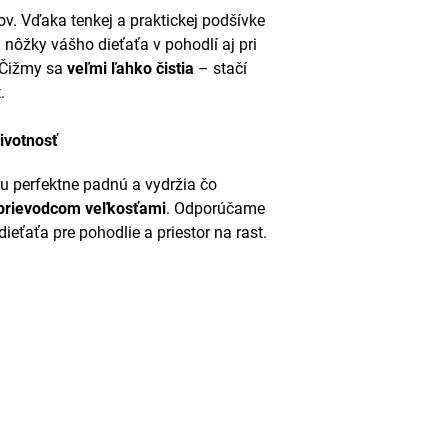
ov. Vďaka tenkej a praktickej podšívke
nôžky vášho dieťaťa v pohodlí aj pri
 Čižmy sa
veľmi ľahko čistia
– stačí
.
ivotnosť
ťu perfektne padnú a vydržia čo
prievodcom veľkosťami
. Odporúčame
ieťaťa pre pohodlie a priestor na rast.