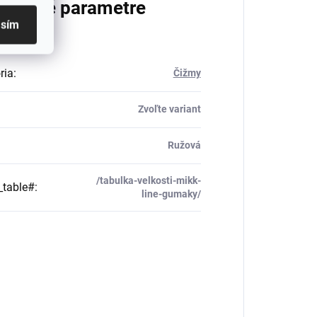
atočné parametre
asím
ria
:
Čižmy
Zvoľte variant
Ružová
/tabulka-velkosti-mikk-
_table#
:
line-gumaky/