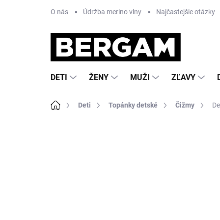
Prejsť
O nás
Údržba merino vlny
Najčastejšie otázky
na
obsah
DETI
ŽENY
MUŽI
ZĽAVY
Domov
Deti
Topánky detské
Čižmy
De
Neohodnotené
Podrobnosti hodnote