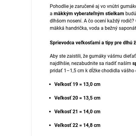
Pohodlie je zaručené aj vo vnútri gumák
a
mäkkým vyberateľným stielkam
budú 
dlhšom nosení. A čo ocení každý rodič?
mäkká handrička, voda a bežný saponát
Sprievodca veľkosťami a tipy pre dlhú ž
Aby ste zaistili, že gumáky vášmu dieťa
najdlhšie, nezabudnite sa riadiť naším
s
pridať 1–1,5 cm k dĺžke chodidla vášho d
Veľkosť 19 = 13,0 cm
Veľkosť 20 = 13,5 cm
Veľkosť 21 = 14,0 cm
Veľkosť 22 = 14,8 cm