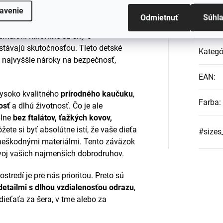
Dod
avenie
 sa môže bezstarostne vrhnúť do každej
Odmietnuť
Súhl
i užívať daždivé dni bez toho, aby ste
umákmi Mikk-line sa sny o
ávajú skutočnosťou. Tieto detské
Kategó
e najvyššie nároky na bezpečnosť,
EAN
:
vysoko kvalitného
prírodného kaučuku
,
Farba
:
osť
a dlhú životnosť. Čo je ale
plne
bez ftalátov, ťažkých kovov,
žete si byť absolútne istí, že vaše dieťa
#sizes
 neškodnými materiálmi. Tento záväzok
ývoj vašich najmenších dobrodruhov.
tredí je pre nás prioritou. Preto sú
detailmi s dlhou vzdialenosťou odrazu
,
dieťaťa za šera, v tme alebo za