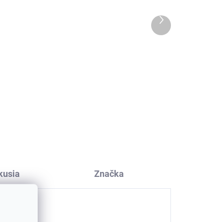
Ďalší
produkt
Dva páry merino
ponožiek Arizona s
drá
vlneným froté
sivá/ružová SAFA
€11
kusia
Značka