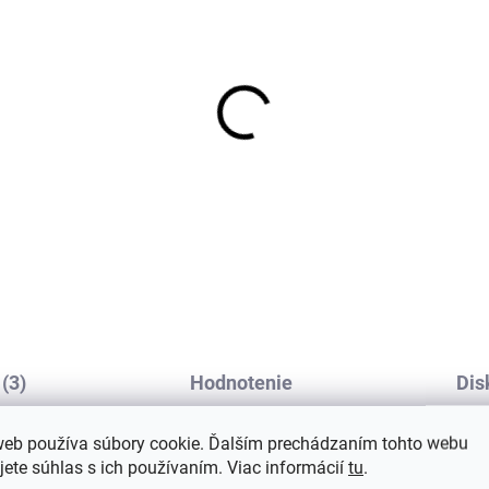
 páry klasické vlnené
Dva páry merino
nožky s rebrovaným
ponožiek Arizona s
letom ružové/sivá
vlneným froté sivá/mo
FA
SAFA
€14,18
€11
(3)
Hodnotenie
Dis
web používa súbory cookie. Ďalším prechádzaním tohto webu
jete súhlas s ich používaním. Viac informácií
tu
.