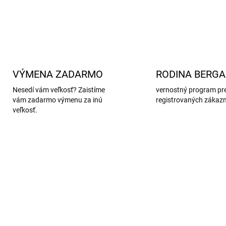
DETAILNÉ INFORMÁCIE
VÝMENA ZADARMO
RODINA BERG
Nesedí vám veľkosť? Zaistíme
vernostný program pr
vám zadarmo výmenu za inú
registrovaných zákaz
veľkosť.