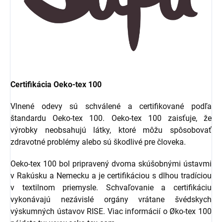
Certifikácia Oeko-tex 100
Vlnené odevy sú schválené a certifikované podľa
štandardu Oeko-tex 100. Oeko-tex 100 zaisťuje, že
výrobky neobsahujú látky, ktoré môžu spôsobovať
zdravotné problémy alebo sú škodlivé pre človeka.
Oeko-tex 100 bol pripravený dvoma skúšobnými ústavmi
v Rakúsku a Nemecku a je certifikáciou s dlhou tradíciou
v textilnom priemysle. Schvaľovanie a certifikáciu
vykonávajú nezávislé orgány vrátane švédskych
výskumných ústavov RISE. Viac informácií o Øko-tex 100