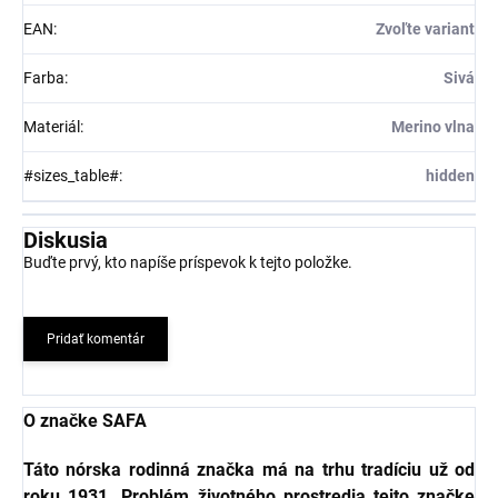
EAN
:
Zvoľte variant
Farba
:
Sivá
Materiál
:
Merino vlna
#sizes_table#
:
hidden
Diskusia
Buďte prvý, kto napíše príspevok k tejto položke.
Pridať komentár
O značke SAFA
Táto nórska rodinná značka má na trhu tradíciu už od
roku 1931. Problém životného prostredia tejto značke