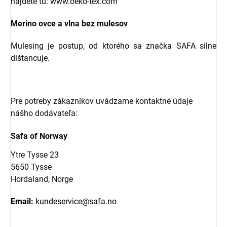
nájdete tu: www.oeko-tex.com
Merino ovce a vlna bez mulesov
Mulesing je postup, od ktorého sa značka SAFA silne
dištancuje.
Pre potreby zákazníkov uvádzame kontaktné údaje
nášho dodávateľa:
Safa of Norway
Ytre Tysse 23
5650 Tysse
Hordaland, Norge
Email:
kundeservice@safa.no