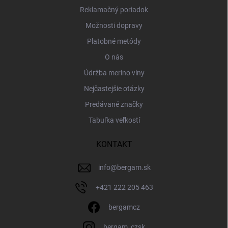
Reklamačný poriadok
Možnosti dopravy
Platobné metódy
O nás
Údržba merino vlny
Nejčastejšie otázky
Predávané značky
Tabuľka veľkostí
KONTAKT
info
@
bergam.sk
+421 222 205 463
bergamcz
bergam_czsk