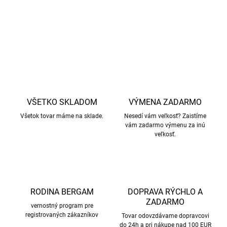
DETAILNÉ INFORMÁCIE
OPÝTAŤ SA
STRÁŽIŤ
VŠETKO SKLADOM
VÝMENA ZADARMO
Všetok tovar máme na sklade.
Nesedí vám veľkosť? Zaistíme
vám zadarmo výmenu za inú
veľkosť.
RODINA BERGAM
DOPRAVA RÝCHLO A
ZADARMO
vernostný program pre
registrovaných zákazníkov
Tovar odovzdávame dopravcovi
do 24h a pri nákupe nad 100 EUR