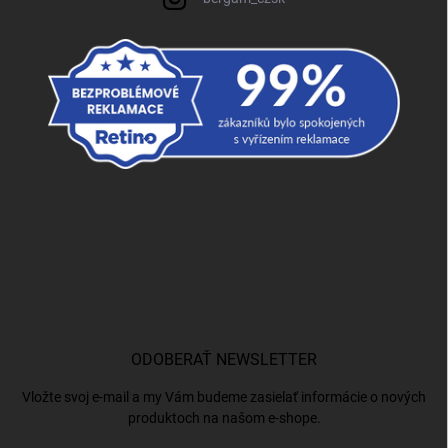
ODOBERAŤ NEWSLETTER
Vložte svoj e-mail a my Vám budeme zasielať informácie o nových
produktoch na našom e-shope.