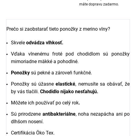
máte dopravu zadarmo.
Prečo si zaobstarať tieto ponožky z merino vlny?
Skvele
odvádza vlhkosť.
Vďaka vlnenému froté pod chodidlom sú ponožky
mimoriadne mäkké a pohodlné.
Ponožky
sú pekné a zároveň funkčné.
Ponožky sú úžasne
elastické
, nemusíte sa obávať, že
by vás tlačili.
Chodidlo nijako nesťahujú.
Môžete ich používať po celý rok
.
Sú prirodzene
antibakteriálne
, noha nezapácha ani po
dlhšom nosení.
Certifikácia Öko Tex.