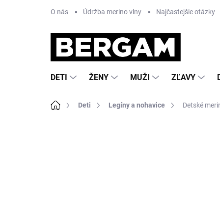
Prejsť
O nás
Údržba merino vlny
Najčastejšie otázky
na
obsah
DETI
ŽENY
MUŽI
ZĽAVY
Domov
Deti
Legíny a nohavice
Detské meri
Neohodnotené
Podrobnosti hodnote