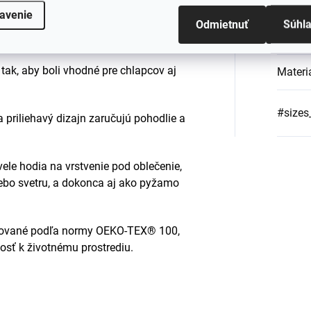
Farba
:
má jedinečnú schopnosť regulovať
avenie
 vášho dieťaťa v rôznych klimatických
Odmietnuť
Súhl
Materi
 tak, aby boli vhodné pre chlapcov aj
Materi
#sizes
 priliehavý dizajn zaručujú pohodlie a
vele hodia na vrstvenie pod oblečenie,
ebo svetru, a dokonca aj ako pyžamo
fikované podľa normy OEKO-TEX® 100,
osť k životnému prostrediu.