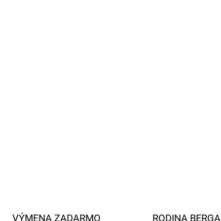
dieťaťu pohodlie za každého
Legíny sú veľmi dobre znáš
p
Detské merino legíny majú
Merino vlna sama o sebe ne
n
telesnú teplotu. Pozor, ale
prirodzená funkcia tela na
Detské merino legíny majú p
Merino v celoročnej gram
Ideálne na vrstvenie alebo 
Standard 100 o
Certifikát
DETAILNÉ INFORMÁCIE
VÝMENA ZADARMO
RODINA BERG