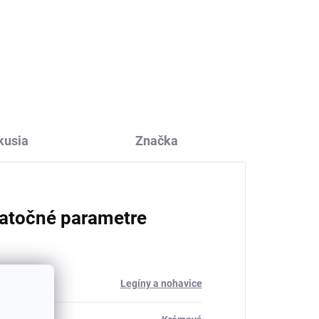
hý
Detské body z merino
ca
vlny a hodvábu Cosilana s
dlhým rukávom ružový
melír
€29,52
od
kusia
Značka
atočné parametre
ria
:
Legíny a nohavice