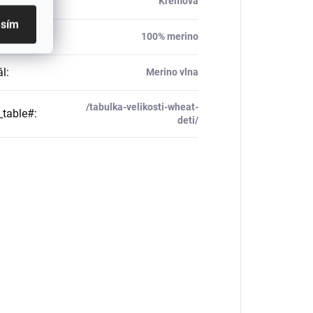
Krémová
asím
ál
:
100% merino
ál
:
Merino vlna
/tabulka-velikosti-wheat-
_table#
:
deti/