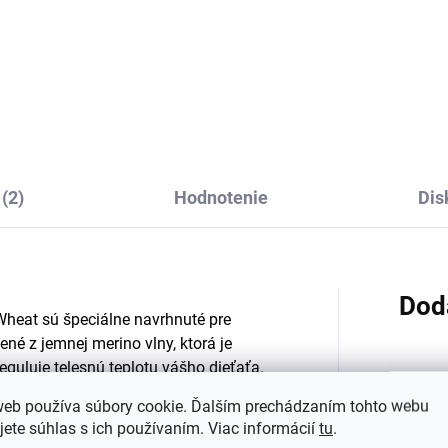
cí gél na vlnu a jemnú
Merino body detské dl
lizeň levandule 1 l
rukáv modré navy Luc
eenatural
Wheat
€7,98
€35,45
(2)
Hodnotenie
Dis
Dod
Wheat sú špeciálne navrhnuté pre
bené z jemnej merino vlny, ktorá je
reguluje telesnú teplotu vášho dieťaťa.
Kategó
web používa súbory cookie. Ďalším prechádzaním tohto webu
jete súhlas s ich používaním. Viac informácií
tu
.