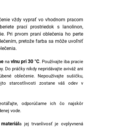
čenie vždy vyprať vo vhodnom pracom
eriete prací prostriedok s l
anolinon,
ie.
Pri prvom praní oblečenia ho perte
ečením, pretože farba sa môže uvoľniť
lečenia.
me
vlnu pri 30 °C
na
. Používajte iba pracie
by. Do práčky nikdy nepridávajte aviváž ani
úbené oblečenie. Nepoužívajte sušičku,
jto starostlivosti zostane váš odev v
eotáľajte, odporúčame ich čo najskôr
enej vode.
 materiál
a jej trvanlivosť je ovplyvnená