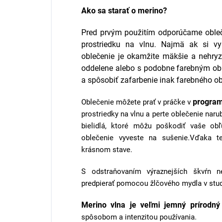
Ako sa starať o merino?
Pred prvým použitím odporúčame oble
prostriedku na vlnu. Najmä ak si vyb
oblečenie je okamžite mäkšie a nehryz
oddelene alebo s podobne farebným obl
a spôsobiť zafarbenie inak farebného ob
progra
Oblečenie môžete prať v práčke v
prostriedky na vlnu a perte oblečenie naru
bielidlá, ktoré môžu poškodiť vaše obľ
oblečenie vyveste na sušenie.Vďaka te
krásnom stave.
S odstraňovaním výraznejších škvŕn n
predpierať pomocou žlčového mydla v stud
Merino vlna je veľmi jemný prírodný
spôsobom a intenzitou používania.