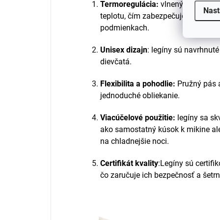
Termoregulácia:
vlnený materiál 
Nast
teplotu, čím zabezpečuje pohodlie
podmienkach.
Unisex dizajn
: legíny sú navrhnuté
dievčatá.
Flexibilita a pohodlie:
Pružný pás a
jednoduché obliekanie.
Viacúčelové použitie:
legíny sa sk
ako samostatný kúsok k mikine al
na chladnejšie noci.
Certifikát kvality
:Legíny sú certi
čo zaručuje ich bezpečnosť a šetrn