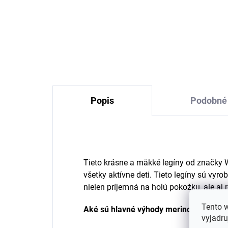
Merino body detské dlhý
Pra
rukáv krémové eggshell
bie
melange Lucca Wheat
Gr
€35,45
Popis
Podobné 
Tieto krásne a mäkké legíny od značky 
všetky aktívne deti. Tieto legíny sú vyro
nielen príjemná na holú pokožku, ale aj 
Tento 
Aké sú hlavné výhody merino vlny?
vyjadru