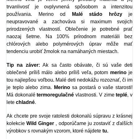
trvanlivosť je ovplyvnená spôsobom a intenzitou
používania. Merino od
Malé stádo hrôzy
je
neupravované a zachováva si maximum svojich
prirodzených vlastností. Oblečenie je potrebné prať
naozaj šetrne. Na 100% prírodnom materiáli bez
chlórových alebo polymérových úprav môže mať
tendenciu urobiť žmolok na namáhaných miestach.
Tip na záver:
Ak sa často obávate, či sú vaše deti
oblečené príliš málo alebo príliš veľa, potom
merino
je
tou najlepšou voľbou
.
Malé deti nedokážu rozoznať, či im
je teplo alebo zima.
Merino
sa postará o vaše starosti!
Má dokonalé
termoregulačné
vlastnosti. V zime
teplé
, v
lete
chladné
.
Ak chcete pre svoje ratolesti dokonalú súpravu z krásnej
kolekcie
Wild Ginger
, odporúčame ju zostaviť z ďalších
výrobkov s rovnakým vzorom, ktoré nájdete
tu.