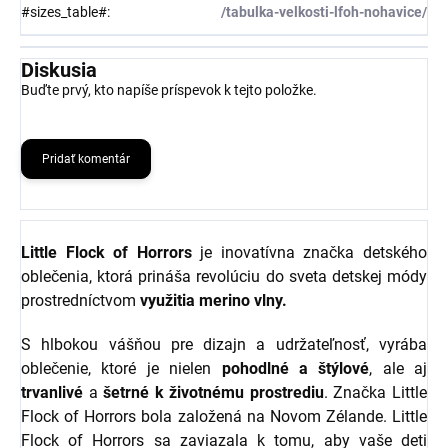
#sizes_table#
:
/tabulka-velkosti-lfoh-nohavice/
Diskusia
Buďte prvý, kto napíše príspevok k tejto položke.
Pridať komentár
Little Flock of Horrors
je inovatívna značka detského
oblečenia, ktorá prináša revolúciu do sveta detskej módy
prostredníctvom
využitia merino vlny.
S hlbokou vášňou pre dizajn a udržateľnosť, vyrába
oblečenie, ktoré je nielen
pohodlné a štýlové
, ale aj
trvanlivé
a
šetrné k životnému prostrediu
. Značka Little
Flock of Horrors bola založená na Novom Zélande. Little
Flock of Horrors sa zaviazala k tomu, aby vaše deti