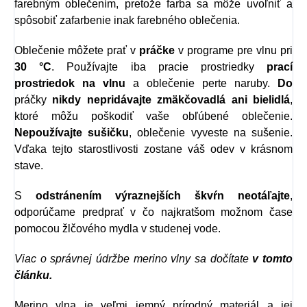
farebným oblečením, pretože farba sa môže uvoľniť a
spôsobiť zafarbenie inak farebného oblečenia.
Oblečenie môžete prať v
práčke
v programe pre vlnu pri
30 °C
. Používajte iba pracie prostriedky
prací
prostriedok na vlnu
a oblečenie perte naruby.
Do
práčky
nikdy nepridávajte zmäkčovadlá ani bielidlá
,
ktoré môžu poškodiť vaše obľúbené oblečenie.
Nepoužívajte sušičku
, oblečenie vyveste na sušenie.
Vďaka tejto starostlivosti zostane váš odev v krásnom
stave.
S
odstránením výraznejších škvŕn neotáľajte
,
odporúčame predprať v čo najkratšom možnom čase
pomocou žlčového mydla v studenej vode.
Viac o správnej údržbe merino vlny sa dočítate
v tomto
článku.
Merino vlna je veľmi jemný prírodný materiál a jej