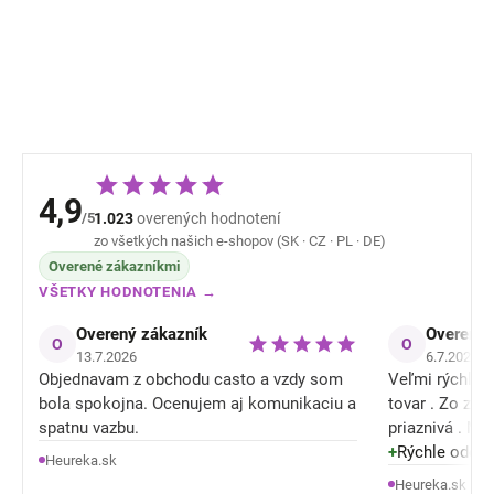
farba biela
41,83 
STERNTALER
15,46 €
4,9
/5
1.023
overených hodnotení
zo všetkých našich e-shopov (SK · CZ · PL · DE)
Overené zákazníkmi
VŠETKY HODNOTENIA →
Overený zákazník
Overený 
O
O
13.7.2026
6.7.2026
Objednavam z obchodu casto a vzdy som
Veľmi rýchle o
bola spokojna. Ocenujem aj komunikaciu a
tovar . Zo zľ
spatnu vazbu.
priaznivá . M
tiež konečne nieje celý mokrý / spotený a
+
Rýchle odosla
Heureka.sk
je mu lepšie .
Heureka.sk