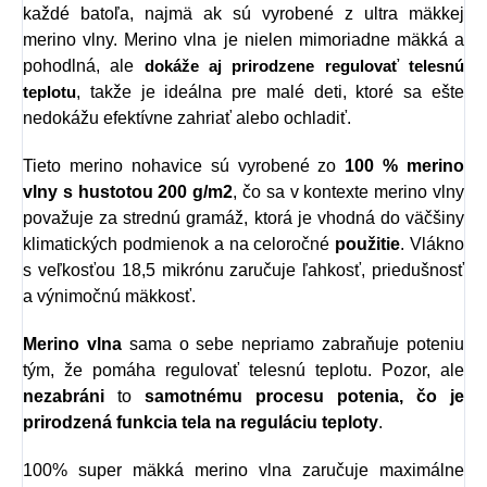
každé batoľa, najmä ak sú vyrobené z ultra mäkkej
merino vlny. Merino vlna je nielen mimoriadne mäkká a
pohodlná, ale
dokáže aj prirodzene regulovať telesnú
, takže je ideálna pre malé deti, ktoré sa ešte
teplotu
nedokážu efektívne zahriať alebo ochladiť.
Tieto merino nohavice sú vyrobené zo
100 % merino
vlny s hustotou 200 g/m2
, čo sa v kontexte merino vlny
považuje za strednú gramáž, ktorá je vhodná do väčšiny
klimatických podmienok a na celoročné
použitie
. Vlákno
s veľkosťou 18,5 mikrónu zaručuje ľahkosť, priedušnosť
a výnimočnú mäkkosť.
Merino vlna
sama o sebe nepriamo zabraňuje poteniu
tým, že pomáha regulovať telesnú teplotu. Pozor, ale
nezabráni
to
samotnému procesu potenia, čo je
prirodzená funkcia tela na reguláciu teploty
.
100% super mäkká merino vlna zaručuje maximálne