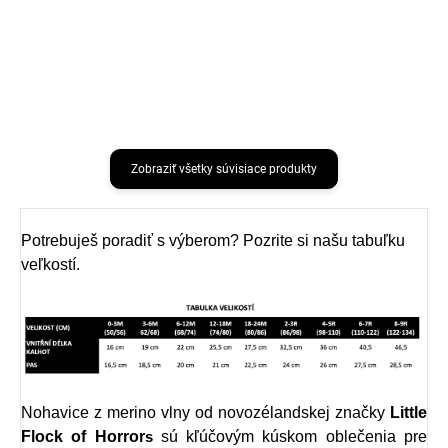
dlhý rukáv zo 100%
dlhý rukáv zo 100%
merino vlny Wild Ginger
merino vlny Shadow
LFOH
LFOH
€42,30
€33,83
od
Zobraziť všetky súvisiace produkty
Potrebuješ poradiť s výberom? Pozrite si našu tabuľku
veľkostí.
Nohavice z merino vlny od novozélandskej značky
Little
Flock of Horro
r
sú kľúčovým kúskom oblečenia pre
s