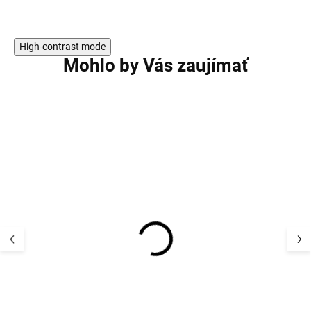
High-contrast mode
Mohlo by Vás zaujímať
AKCIA
Detský termo se
Detský UV klobúk
a nohavice Ado
flapper plátno UV50+
Mikk-Line