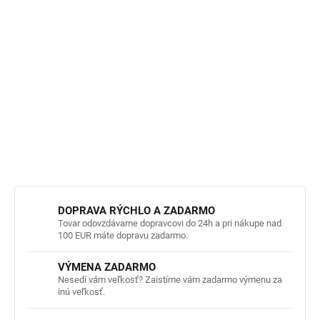
Použitá merino vlna je testovaná
Australian Wool Testing
Authority
(AWTA) a certifikovaná ako
100% bez
mulesingu
.
Páči sa vám táto krásna kolekcia
Wild Ginger
od značky
Little Flock of Horrors
?
Tu
máte všetko pohromade.
DETAILNÉ INFORMÁCIE
OPÝTAŤ SA
STRÁŽIŤ
DOPRAVA RÝCHLO A ZADARMO
Tovar odovzdávame dopravcovi do 24h a pri nákupe nad
100 EUR máte dopravu zadarmo.
VÝMENA ZADARMO
Nesedí vám veľkosť? Zaistíme vám zadarmo výmenu za
inú veľkosť.