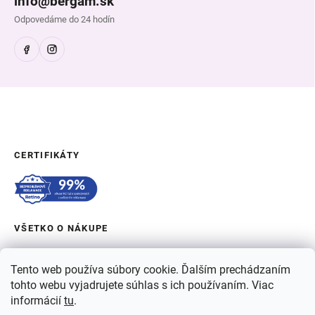
info@bergam.sk
Odpovedáme do 24 hodín
CERTIFIKÁTY
VŠETKO O NÁKUPE
OBJEDNÁVKA A DOPRAVA
Tento web používa súbory cookie. Ďalším prechádzaním
tohto webu vyjadrujete súhlas s ich používaním. Viac
O BERGAME
informácií
tu
.