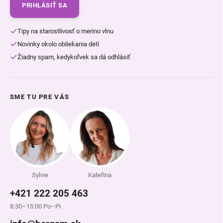
PRIHLÁSIŤ SA
Tipy na starostlivosť o merino vlnu
Novinky okolo obliekania detí
Žiadny spam, kedykoľvek sa dá odhlásiť
SME TU PRE VÁS
Sylvie
Kateřina
+421 222 205 463
8:30–15:00 Po–Pi