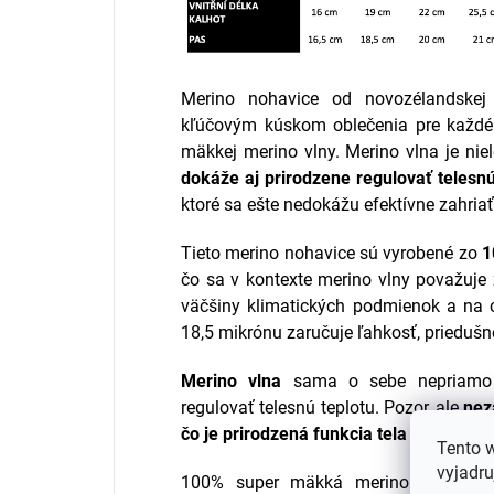
Merino nohavice
od novozélandske
kľúčovým kúskom oblečenia pre každé 
mäkkej merino vlny. Merino vlna je ni
dokáže aj prirodzene regulovať telesnú
ktoré sa ešte nedokážu efektívne zahriať
Tieto merino nohavice sú vyrobené zo
1
čo sa v kontexte merino vlny považuje
väčšiny klimatických podmienok a na 
18,5 mikrónu zaručuje ľahkosť, prieduš
Merino vlna
sama o sebe nepriamo 
regulovať telesnú teplotu. Pozor, ale
nez
čo je prirodzená funkcia tela na regulác
Tento 
vyjadru
100% super mäkká merino vlna zaru