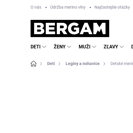
Prejsť
O nás
Údržba merino vlny
Najčastejšie otázky
na
obsah
DETI
ŽENY
MUŽI
ZĽAVY
Domov
Deti
Legíny a nohavice
Detské meri
Neohodnotené
Podrobnosti hodnote
VÝPREDAJ