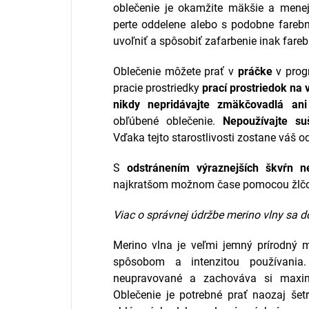
oblečenie je okamžite mäkšie a menej
perte oddelene alebo s podobne fareb
uvoľniť a spôsobiť zafarbenie inak fare
Oblečenie môžete prať v
práčke
v prog
pracie prostriedky
prací prostriedok na 
nikdy nepridávajte zmäkčovadlá ani 
obľúbené oblečenie.
Nepoužívajte su
Vďaka tejto starostlivosti zostane váš 
S
odstránením výraznejších škvŕn ne
najkratšom možnom čase pomocou žlčov
Viac o správnej údržbe merino vlny sa d
Merino vlna je veľmi jemný prírodný ma
spôsobom a intenzitou používani
neupravované a zachováva si maximu
Oblečenie je potrebné prať naozaj še