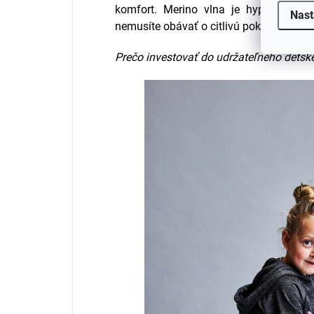
komfort. Merino vlna je hypoalergén
Nast
nemusíte obávať o citlivú pokožku svojh
Prečo investovať do udržateľného dets