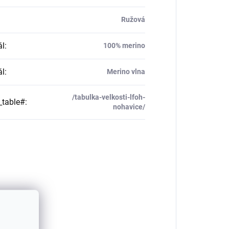
Ružová
ál
:
100% merino
ál
:
Merino vlna
/tabulka-velkosti-lfoh-
_table#
:
nohavice/