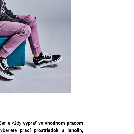
čenie vždy
vyprať vo vhodnom
pracom
yberiete
prací prostriedok s l
anolin,