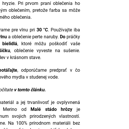
 hryzie.
Pri prvom praní oblečenia ho
ným oblečením, pretože farba sa môže
bného oblečenia.
rame pre vlnu pri
30 °C
. Používajte iba
vlnu
a oblečenie perte naruby.
Do
práčky
bielidlá
, ktoré môžu poškodiť vaše
šičku
, oblečenie vyveste na sušenie.
odev v krásnom stave.
otáľajte
, odporúčame predprať v čo
ého mydla v studenej vode.
očítate
v tomto článku.
teriál a jej trvanlivosť je ovplyvnená
a. Merino od
Malé stádo hrôzy
je
m svojich prirodzených vlastností.
trne. Na 100% prírodnom materiáli bez