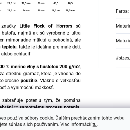
Farba
:
Materi
j značky
Little Flock of Horro
r
s
sú
batoľa, najmä ak sú vyrobené z ultra
elen mimoriadne mäkká a pohodlná, ale
Materi
 teplotu
, takže je ideálna pre malé deti,
 alebo ochladiť.
#sizes
00 % merino vlny s hustotou 200 g/m2
,
 za strednú gramáž, ktorá je vhodná do
celoročné
použitie
. Vlákno s veľkosťou
nosť a výnimočnú mäkkosť.
zabraňuje poteniu tým, že pomáha
abráni
to
samotnému procesu potenia,
iu teploty
.
web používa súbory cookie. Ďalším prechádzaním tohto webu
jete súhlas s ich používaním. Viac informácií
tu
.
čuje maximálne pohodlie a tepelný